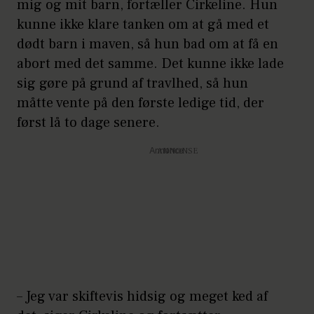
mig og mit barn, fortæller Cirkeline. Hun
Fertilitetsklinik, Dansk
kunne ikke klare tanken om at gå med et
Fertilitetsselskab, Netdoktor.dk,
dødt barn i maven, så hun bad om at få en
Apoteket.dk
abort med det samme. Det kunne ikke lade
sig gøre på grund af travlhed, så hun
måtte vente på den første ledige tid, der
først lå to dage senere.
Annonce
– Jeg var skiftevis hidsig og meget ked af