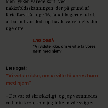
Men lykken varede kort. Ved
samtlige forsøg mislykkes, kan I
nakkefoldsskanningen, der på grund af
fortsætte i det private, hvor I selv
ferie først lå i uge 16, fandt lægerne ud af,
dækker alle omkostninger. Tre
at barnet var dødt og havde været det siden
inseminationsforsøg koster fra cirka
uge otte.
35.000 kroner, mens tre
reagensglasbehandlinger inklusive
LÆS OGSÅ
medicin hurtigt løber op i 60.000
“Vi vidste ikke, om vi ville få vores
kroner.
børn med hjem”
Hvis du i forbindelse med
reagensglasbehandling får frosset æg
Læs også:
ned, kan du inden for de følgende fem
“Vi vidste ikke, om vi ville få vores børn
år blive befrugtet med et eller flere af
med hjem”
disse æg. Denne behandling er
dækket af det offentlige.
– Det var så skrækkeligt, og jeg væmmedes
ved min krop, som jeg følte havde svigtet
Kilder: Hvidovre Hospitals