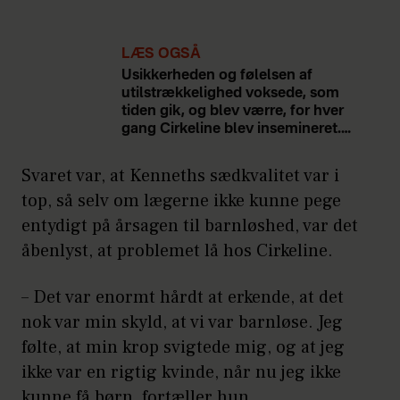
LÆS OGSÅ
Usikkerheden og følelsen af
utilstrækkelighed voksede, som
tiden gik, og blev værre, for hver
gang Cirkeline blev insemineret.
Det blev hun tre gange i rap – hver
gang blot for at opdage, at hun
Svaret var, at Kenneths sædkvalitet var i
heller ikke denne gang var blevet
top, så selv om lægerne ikke kunne pege
gravid.
entydigt på årsagen til barnløshed, var det
åbenlyst, at problemet lå hos Cirkeline.
– Det var enormt hårdt at erkende, at det
nok var min skyld, at vi var barnløse. Jeg
følte, at min krop svigtede mig, og at jeg
ikke var en rigtig kvinde, når nu jeg ikke
kunne få børn, fortæller hun.