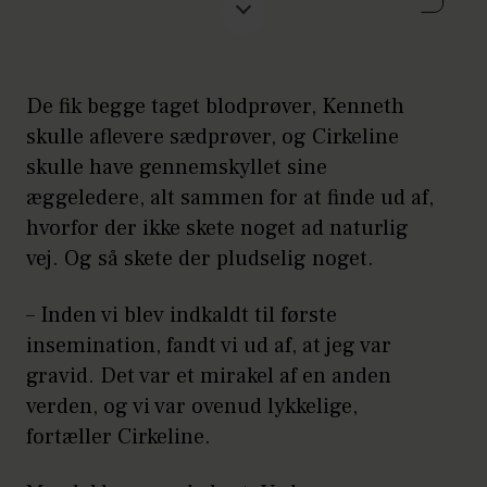
måneder, har ret til at blive behandlet
for ufrivillig barnløshed. Er kvinden
over 35 skal der kun være gået 6
måneder.
De fik begge taget blodprøver, Kenneth
skulle aflevere sædprøver, og Cirkeline
Du må højst være 40 år ved
skulle have gennemskyllet sine
henvisningen og der ydes ikke
æggeledere, alt sammen for at finde ud af,
behandling til kvinder over 41 år i det
hvorfor der ikke skete noget ad naturlig
offentlige. Behandlingen dækker kun
vej. Og så skete der pludselig noget.
jeres første fælles barn.
– Inden vi blev indkaldt til første
I skal i første omgang henvende jer til
insemination, fandt vi ud af, at jeg var
egen læge, der henviser til en
gravid. Det var et mirakel af en anden
fertilitetsklinik. Det offentlige dækker
verden, og vi var ovenud lykkelige,
udgifterne til tre til seks
fortæller Cirkeline.
inseminationsforsøg samt tre
reagensglasbehandlingsforsøg. Hvis