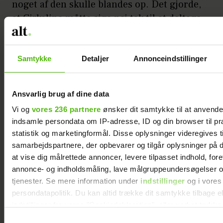
noget af den skulle blandes op. Det gjorde,
at Cirkeline måtte sige nej tak til at deltage
i mange ting.
– Det er ikke særlig fedt at rende rundt
Samtykke
Detaljer
Annonceindstillinger
med en pose kanyler og sprøjter – man
kommer næsten til at føle sig som en
Ansvarlig brug af dine data
junkie. Samtidig var der mange
Vi og
vores 236 partnere
ønsker dit samtykke til at anvend
mennesker, som vi ikke havde lyst til at
indsamle persondata om IP-adresse, ID og din browser til pr
involvere i vores situation, så jeg sad
statistik og marketingformål. Disse oplysninger videregives t
meget alene derhjemme. Mit liv var på
samarbejdspartnere, der opbevarer og tilgår oplysninger på d
standby, i de perioder jeg var i behandling.
at vise dig målrettede annoncer, levere tilpasset indhold, for
annonce- og indholdsmåling, lave målgruppeundersøgelser o
Forbudte følelser
tjenester. Se mere information under
indstillinger
og i vores
persondatapolitik. Du kan altid trække dit samtykke tilbage e
indstillinger fra vores "Cookiedeklaration", eller ved at trykk
Cirkeline og Kenneth er glade for, at de gik
trigger" ikonet.
i gang med at forsøge at stifte familie i så
Samtykkevalg