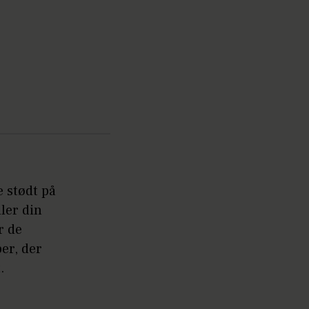
e stødt på
ler din
r de
er, der
.