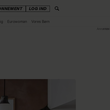
ONNEMENT
LOG IND
ig
Eurowoman
Vores Børn
Annonce