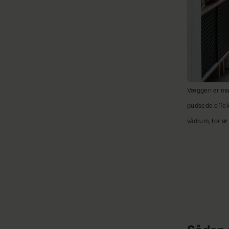
Væggen er male
pudsede effekt
vådrum, for at