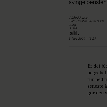
svinge penslen 
Af: Redaktionen
Foto: Christina Kayser O., PR,
Bolig
ALT.dk
3. Nov 2021 - 13:27
Er det bl
begrebet 
tur ned t
seneste å
gør den v