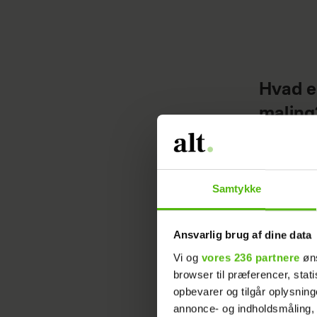
Hvad e
maling
Hvorfor 
er så til
hvad det 
Samtykke
tænke li
Ansvarlig brug af dine data
Der er s
Vi og
vores 236 partnere
øns
der kan 
browser til præferencer, stat
silikatm
opbevarer og tilgår oplysning
attrakti
annonce- og indholdsmåling,