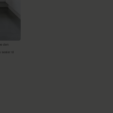
be den
sealer til