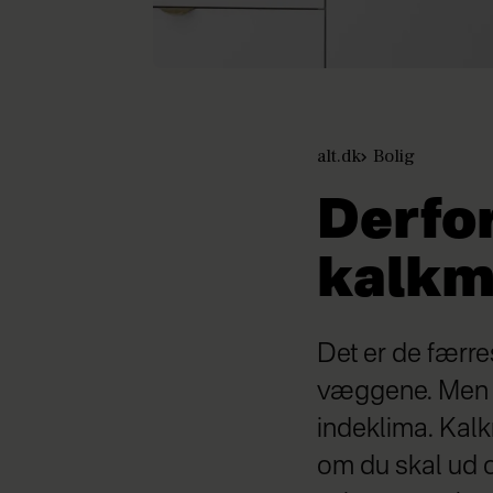
alt.dk
Bolig
Derfo
kalkma
Det er de færres
væggene. Men fa
indeklima. Kalk
om du skal ud o