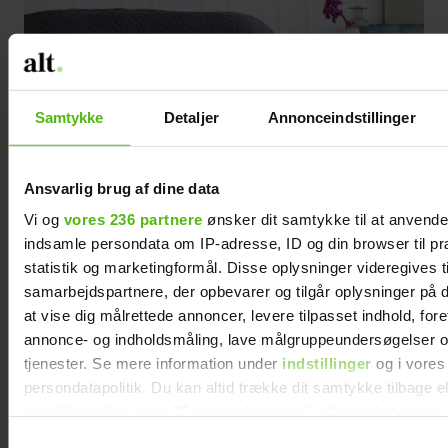
Samtykke
Detaljer
Annonceindstillinger
Ansvarlig brug af dine data
Vi og
vores 236 partnere
ønsker dit samtykke til at anvend
indsamle persondata om IP-adresse, ID og din browser til pr
statistik og marketingformål. Disse oplysninger videregives t
samarbejdspartnere, der opbevarer og tilgår oplysninger på d
at vise dig målrettede annoncer, levere tilpasset indhold, for
annonce- og indholdsmåling, lave målgruppeundersøgelser o
tjenester. Se mere information under
indstillinger
og i vores
persondatapolitik. Du kan altid trække dit samtykke tilbage e
indstillinger fra vores "Cookiedeklaration", eller ved at trykk
trigger" ikonet.
Samtykkevalg