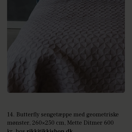
14. Butterfly sengetæppe med geometriske
mønster, 260×250 cm, Mette Ditmer 600
kr. hos
rikkitikkishop.dk