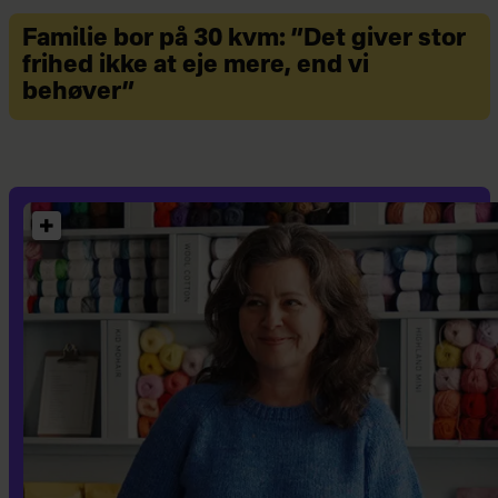
Familie bor på 30 kvm: ”Det giver stor
frihed ikke at eje mere, end vi
behøver”