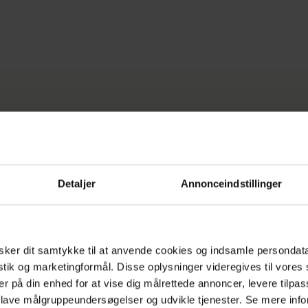
 dit badeværelse
Detaljer
Annonceindstillinger
ker dit samtykke til at anvende cookies og indsamle persondat
istik og marketingformål. Disse oplysninger videregives til vore
er på din enhed for at vise dig målrettede annoncer, levere tilpas
 lave målgruppeundersøgelser og udvikle tjenester. Se mere inf