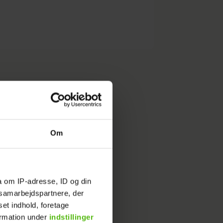
Om
a om IP-adresse, ID og din
s samarbejdspartnere, der
set indhold, foretage
ormation under
indstillinger