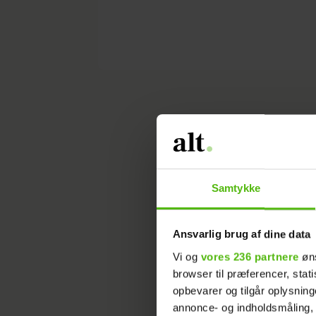
alt.dk
Bolig
Forny
Samtykke
Af: Thomas Pastwa
Bolig
Ansvarlig brug af dine data
ALT for damerne
Vi og
vores 236 partnere
øns
browser til præferencer, stat
15. Mar 2010 - 09:00
opbevarer og tilgår oplysning
annonce- og indholdsmåling,