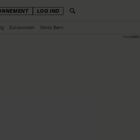
ONNEMENT
LOG IND
ig
Eurowoman
Vores Børn
Annonce