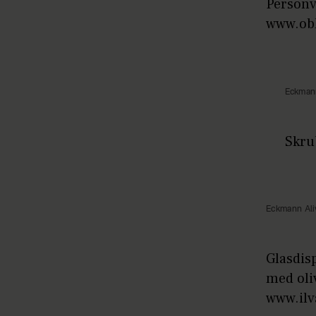
Personv
www.ob
Eckmann
Skrub
Eckmann Ali
Glasdis
med oliv
www.ilv