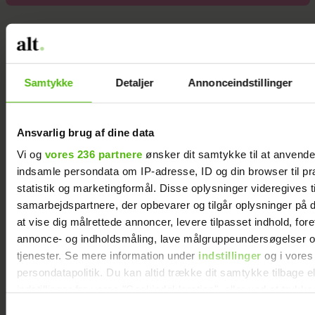
Samtykke
Detaljer
Annonceindstillinger
Ansvarlig brug af dine data
Vi og
vores 236 partnere
ønsker dit samtykke til at anvend
indsamle persondata om IP-adresse, ID og din browser til pr
statistik og marketingformål. Disse oplysninger videregives t
samarbejdspartnere, der opbevarer og tilgår oplysninger på d
at vise dig målrettede annoncer, levere tilpasset indhold, for
annonce- og indholdsmåling, lave målgruppeundersøgelser o
Philip May på Smukfest for første gang: "Jeg
tjenester. Se mere information under
indstillinger
og i vores
har kæmpe forventninger"
persondatapolitik. Du kan altid trække dit samtykke tilbage e
indstillinger fra vores "Cookiedeklaration", eller ved at trykk
trigger" ikonet.
Samtykkevalg