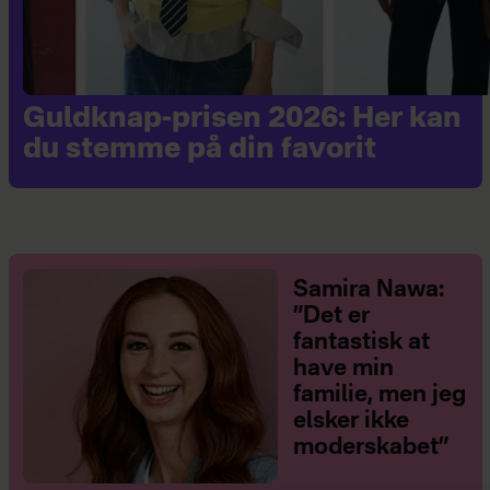
Guldknap-prisen 2026: Her kan
du stemme på din favorit
Samira Nawa:
”Det er
fantastisk at
have min
familie, men jeg
elsker ikke
moderskabet”