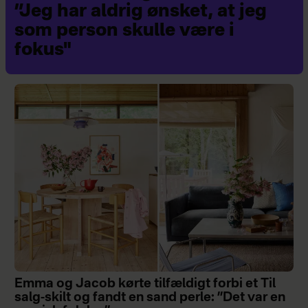
”Jeg har aldrig ønsket, at jeg
som person skulle være i
fokus"
Emma og Jacob kørte tilfældigt forbi et Til
salg-skilt og fandt en sand perle: ”Det var en