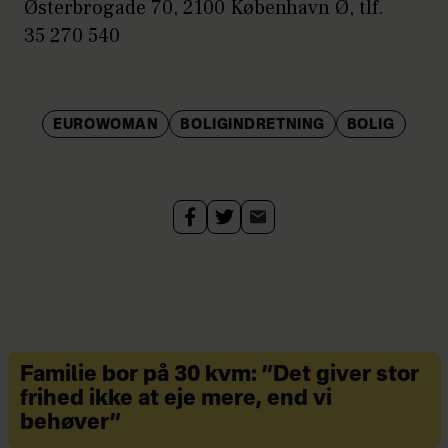
Østerbrogade 70, 2100 København Ø, tlf.
35 270 540
EUROWOMAN
BOLIGINDRETNING
BOLIG
Familie bor på 30 kvm: ”Det giver stor
frihed ikke at eje mere, end vi
behøver”