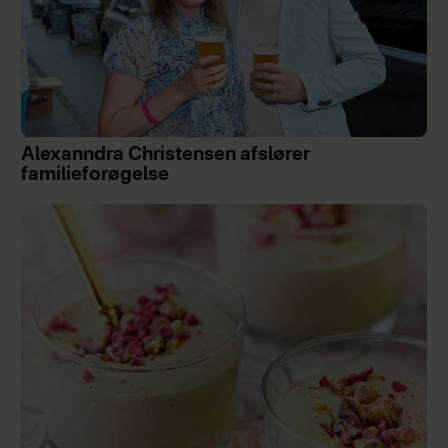
Alexanndra Christensen afslører
familieforøgelse