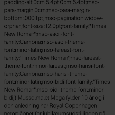
padding-alt:0cm 5.4pt 0cm 5.4pt;mso-
para-margin:0cm;mso-para-margin-
bottom:.0001pt;mso-pagination:widow-
orphan;font-size:12.0pt;font-family:"Times
New Roman";mso-ascii-font-
family:Cambria;mso-ascii-theme-
font:minor-latin;mso-fareast-font-
family:"Times New Roman";mso-fareast-
theme-font:minor-fareast;mso-hansi-font-
family:Cambria;mso-hansi-theme-
font:minor-latin;mso-bidi-font-family:"Times
New Roman";mso-bidi-theme-font:minor-
bidi;} Musselmalet Mega fylder 10 år og i
den anledning har Royal Copenhagen
netop åbnet for jubilæumsudstillingen på