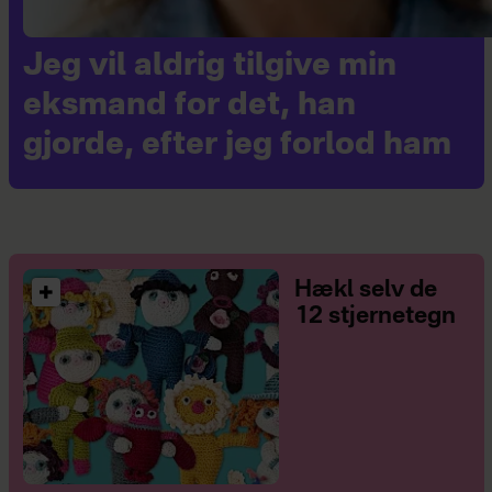
Jeg vil aldrig tilgive min
eksmand for det, han
gjorde, efter jeg forlod ham
Hækl selv de
12 stjernetegn