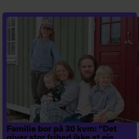
Familie bor på 30 kvm: ”Det
giver stor frihed ikke at eje