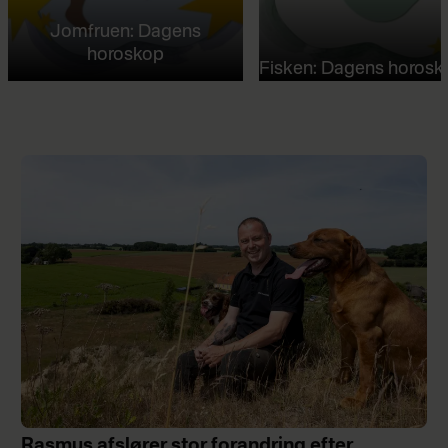
Jomfruen: Dagens
horoskop
Fisken: Dagens horosk
Rasmus afslører stor forandring efter