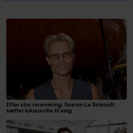
Efter stor renovering: Soeren Le Schmidt
sætter luksusvilla til salg