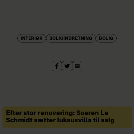
INTERIØR
BOLIGINDRETNING
BOLIG
Efter stor renovering: Soeren Le
Schmidt sætter luksusvilla til salg