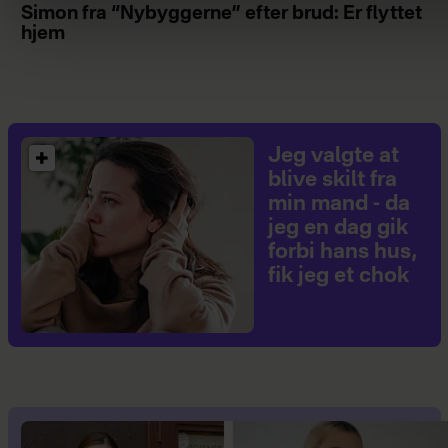
Simon fra “Nybyggerne” efter brud: Er flyttet
hjem
Jeg valgte at
blive skilt fra
min mand - da
jeg en dag gik
forbi hans hus,
fik jeg et chok