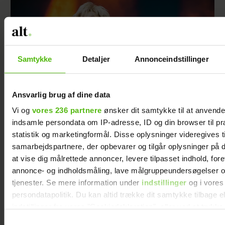
Samtykke
Detaljer
Annonceindstillinger
Ansvarlig brug af dine data
Vi og
vores 236 partnere
ønsker dit samtykke til at anvend
indsamle persondata om IP-adresse, ID og din browser til pr
Birthe Kjær overraskede publikum på scenen
statistik og marketingformål. Disse oplysninger videregives t
samarbejdspartnere, der opbevarer og tilgår oplysninger på d
at vise dig målrettede annoncer, levere tilpasset indhold, for
annonce- og indholdsmåling, lave målgruppeundersøgelser o
tjenester. Se mere information under
indstillinger
og i vores
persondatapolitik. Du kan altid trække dit samtykke tilbage e
indstillinger fra vores "Cookiedeklaration", eller ved at trykk
trigger" ikonet.
Samtykkevalg