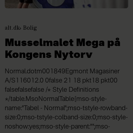
alt.dk
Bolig
Musselmalet Mega på
Kongens Nytorv
Normal.dotm001849Egmont Magasiner
A/S116012.0 0false 21 18 pkt18 pkt00
falsefalsefalse /* Style Definitions
*/table.MsoNormalTable{mso-style-
name:"Tabel - Normal";mso-tstyle-rowband-
size:0;mso-tstyle-colband-size:0;mso-style-
noshow:yes;mso-style-parent:"";mso-