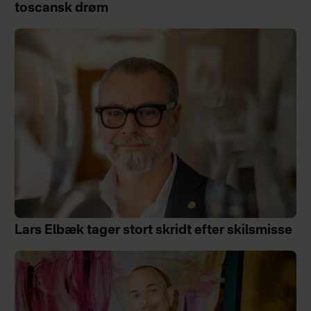
toscansk drøm
Lars Elbæk tager stort skridt efter skilsmisse