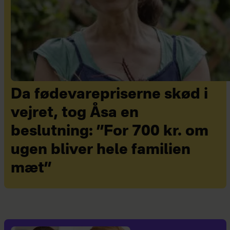
Da fødevarepriserne skød i
vejret, tog Åsa en
beslutning: ”For 700 kr. om
ugen bliver hele familien
mæt”