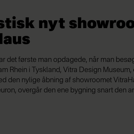
stisk nyt showro
Haus
g var det første man opdagede, når man besøg
am Rhein i Tyskland, Vitra Design Museum, 
ed den nylige åbning af showroomet VitraHa
ron, overgår den ene bygning snart den a