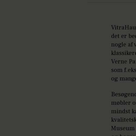
VitraHau
det er b
nogle af
klassiker
Verne Pa
som f.ek
og mang
Besøgende
møbler og
mindst k
kvalitet
Museum S