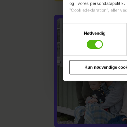
og i vores persondatapolitik. 
"Cookiedeklaration", eller ved
Dine valg anvendes på hele w
Samtykkevalg
Nødvendig
Vi ønsker dit samtykke til at 
Vi anvender egne cookies og c
om IP, ID og din browser for a
markedsføring, så vi kan opti
sociale medier.
Kun nødvendige cook
Du kan til enhver tid trække 
cookies, samarbejdspartnere 
vores
privatlivspolitik
og
co