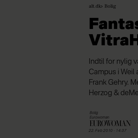
alt.dk
Bolig
Fanta
Vitra
Indtil for nyli
Campus i Weil 
Frank Gehry. M
Herzog & deMeu
Bolig
Eurowoman
22. Feb 2010 - 14:37