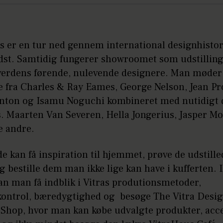
s er en tur ned gennem international designhistor
edst. Samtidig fungerer showroomet som udstilling
 verdens førende, nulevende designere. Man møder
e fra Charles & Ray Eames, George Nelson, Jean Pr
nton og Isamu Noguchi kombineret med nutidigt 
s. Maarten Van Severen, Hella Jongerius, Jasper M
e andre.
 kan få inspiration til hjemmet, prøve de udstille
 bestille dem man ikke lige kan have i kufferten. 
an man få indblik i Vitras produtionsmetoder,
skontrol, bæredygtighed og besøge The Vitra Desi
hop, hvor man kan købe udvalgte produkter, acce