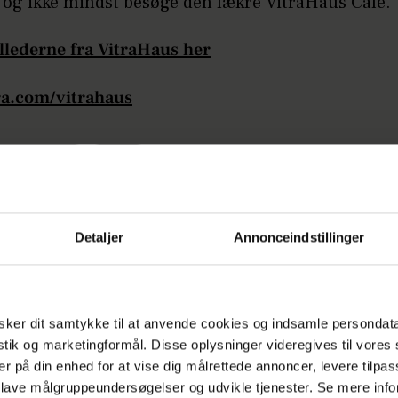
 og ikke mindst besøge den lækre VitraHaus Café.
illederne fra VitraHaus her
a.com/vitrahaus
INDRETNING
BOLIG
Detaljer
Annonceindstillinger
ker dit samtykke til at anvende cookies og indsamle persondat
istik og marketingformål. Disse oplysninger videregives til vore
er på din enhed for at vise dig målrettede annoncer, levere tilpas
oeren Le Schmidt sætter luksusvilla til salg
 lave målgruppeundersøgelser og udvikle tjenester. Se mere inf