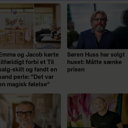
Emma og Jacob kørte
Søren Huss har solgt
tilfældigt forbi et Til
huset: Måtte sænke
salg-skilt og fandt en
prisen
sand perle: ”Det var
en magisk følelse”