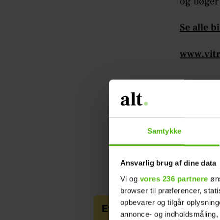
og bøger
Se alle b
www.vitr
EUROWOMAN
BOLIG
Samtykke
Ansvarlig brug af dine data
Vi og
vores 236 partnere
øns
browser til præferencer, stat
opbevarer og tilgår oplysning
Efter stor renovering: S
annonce- og indholdsmåling,