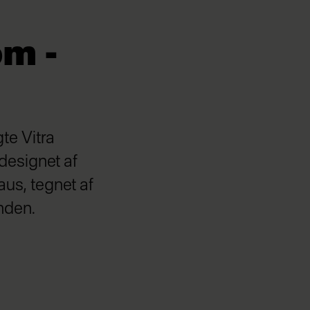
om -
te Vitra
designet af
us, tegnet af
nden.