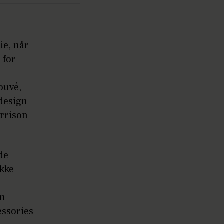
ie, når
 for
ouvé,
design
orrison
de
Ikke
gn
ssories