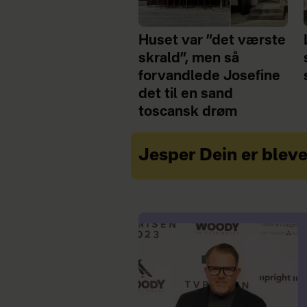
Huset var ”det værste
skrald”, men så
forvandlede Josefine
det til en sand
toscansk drøm
Jesper Dein er bleve