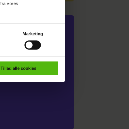
 fra vores
r på 30 kvm:
Marketing
stor frihed
ournalistisk indhold til dig.
emmeside. Vi indsamler data
 mere, end vi
er samt til brug for
ktioner i forbindelse med
Tillad alle cookies
e mere om vores brug af
 både