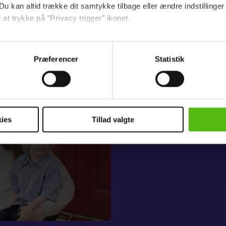
Du kan altid trække dit samtykke tilbage eller ændre indstillinger
 at trykke på "Privacy trigger" ikonet.
ebsitet.
Familie bo
Præferencer
Statistik
”Det giver 
indsamle og bruge data for at kunne levere og finansiere relevant j
ookies fra tredjeparter til at at optimere dit besøg på vores hj
ikke at eje
t sikre funktionalitet, generere statistik og huske dine præferenc
mere vores reklametiltag på sociale medier og til at vise dig fun
behøver”
ies
Tillad valgte
dit samtykke tilbage via linket i vores cookiepolitik. Du kan læs
og behandling af dine personoplysninger i forbindelse hermed i
okiepolitik
.