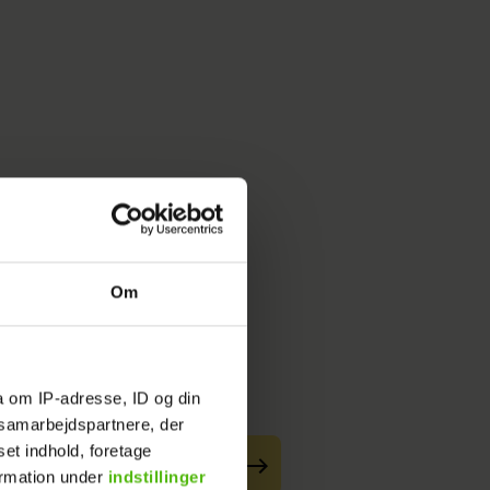
Om
a om IP-adresse, ID og din
s samarbejdspartnere, der
set indhold, foretage
ormation under
indstillinger