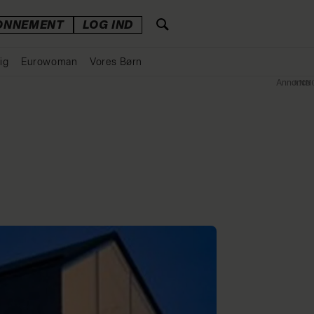
ONNEMENT
LOG IND
ig
Eurowoman
Vores Børn
Annonce