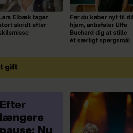
Lars Elbæk tager
Før du køber nyt til di
stort skridt efter
hjem, anbefaler Uffe
skilsmisse
Buchard dig at stille
ét særligt spørgsmål
t gift
Efter
længere
pause: Nu