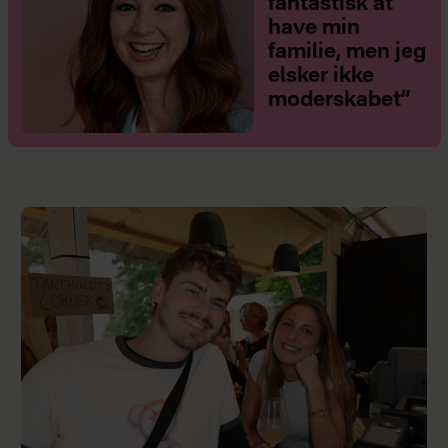
fantastisk at
have min
familie, men jeg
elsker ikke
moderskabet”