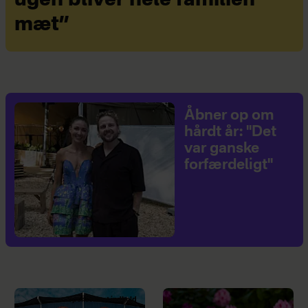
mæt”
Åbner op om
hårdt år: "Det
var ganske
forfærdeligt"
Sponsoreret indhold