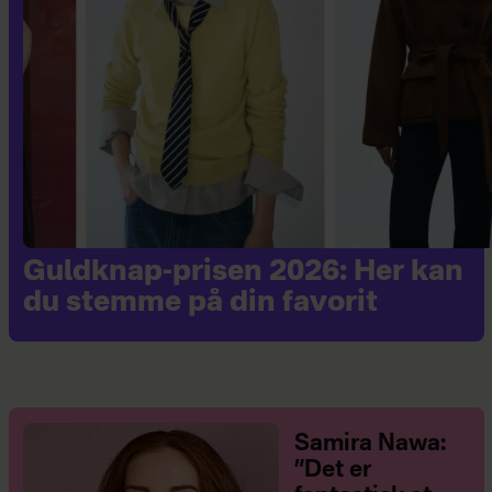
Guldknap-prisen 2026: Her kan
du stemme på din favorit
Samira Nawa:
”Det er