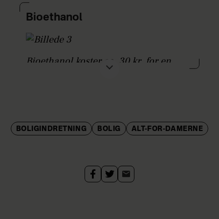
Bioethanol
Bioethanol koster ca. 30 kr. for en
liter. Klik
her
for at se et klip med en
bio pejs, der brænder.
BOLIGINDRETNING
BOLIG
ALT-FOR-DAMERNE