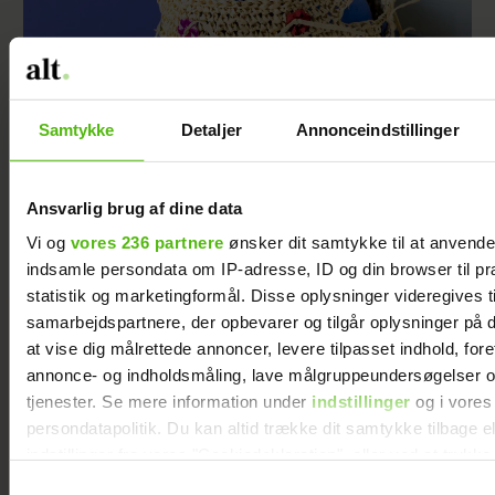
Samtykke
Detaljer
Annonceindstillinger
Hækl selv fin kurv med pailletter
Ansvarlig brug af dine data
Vi og
vores 236 partnere
ønsker dit samtykke til at anvend
indsamle persondata om IP-adresse, ID og din browser til pr
statistik og marketingformål. Disse oplysninger videregives t
samarbejdspartnere, der opbevarer og tilgår oplysninger på d
Jeg valgte at
at vise dig målrettede annoncer, levere tilpasset indhold, for
blive skilt fra
annonce- og indholdsmåling, lave målgruppeundersøgelser o
min mand - da
tjenester. Se mere information under
indstillinger
og i vores
jeg en dag gik
persondatapolitik. Du kan altid trække dit samtykke tilbage e
forbi hans hus,
indstillinger fra vores "Cookiedeklaration", eller ved at trykk
fik jeg et chok
trigger" ikonet.
Samtykkevalg