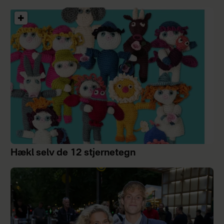
Hækl selv de 12 stjernetegn