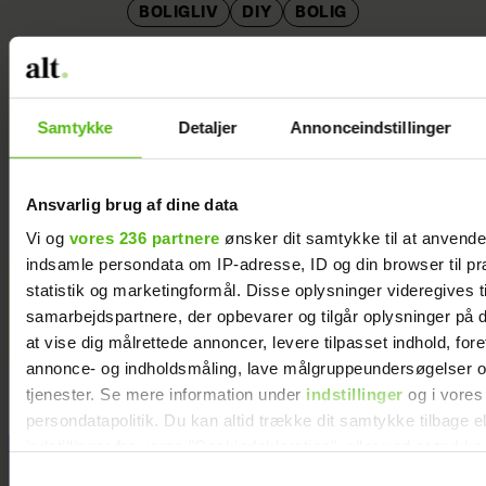
BOLIGLIV
DIY
BOLIG
Samtykke
Detaljer
Annonceindstillinger
Ansvarlig brug af dine data
Vi og
vores 236 partnere
ønsker dit samtykke til at anvend
indsamle persondata om IP-adresse, ID og din browser til pr
Familie bor på 30 kvm: ”Det giver stor
statistik og marketingformål. Disse oplysninger videregives t
frihed ikke at eje mere, end vi
samarbejdspartnere, der opbevarer og tilgår oplysninger på d
behøver”
at vise dig målrettede annoncer, levere tilpasset indhold, for
annonce- og indholdsmåling, lave målgruppeundersøgelser o
tjenester. Se mere information under
indstillinger
og i vores
persondatapolitik. Du kan altid trække dit samtykke tilbage e
indstillinger fra vores "Cookiedeklaration", eller ved at trykk
trigger" ikonet.
Samtykkevalg