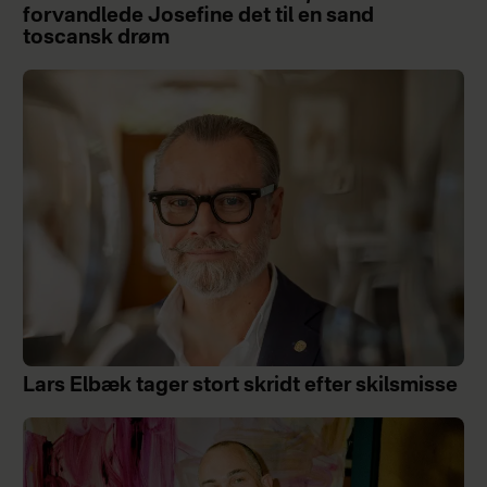
forvandlede Josefine det til en sand
toscansk drøm
Lars Elbæk tager stort skridt efter skilsmisse