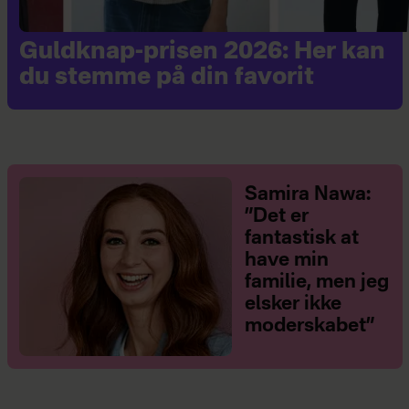
Guldknap-prisen 2026: Her kan
du stemme på din favorit
Samira Nawa:
”Det er
fantastisk at
have min
familie, men jeg
elsker ikke
moderskabet”