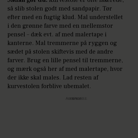
Sådan gør du:
Kurvestole er ofte lakerede,
så slib stolen godt med sandpapir. Tør
efter med en fugtig klud. Mal understellet
i den grønne farve med en mellemstor
pensel – dæk evt. af med malertape i
kanterne. Mal tremmerne på ryggen og
sædet på stolen skiftevis med de andre
farver. Brug en lille pensel til tremmerne,
og mærk også her af med malertape, hvor
der ikke skal males. Lad resten af
kurvestolen forblive ubemalet.
Annonce