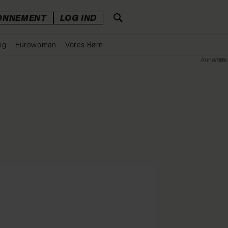
ONNEMENT
LOG IND
ig
Eurowoman
Vores Børn
Annonce