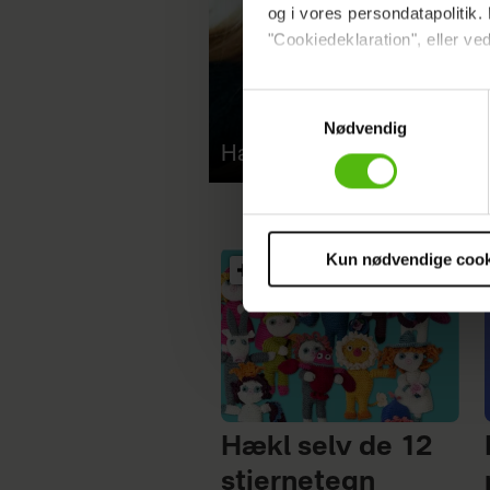
og i vores persondatapolitik. 
"Cookiedeklaration", eller ved
Dine valg anvendes på hele w
Samtykkevalg
Nødvendig
Vi ønsker dit samtykke til at 
Hæklet pyntetørklæde
Vi anvender egne cookies og c
om IP, ID og din browser for a
markedsføring, så vi kan opti
sociale medier.
Kun nødvendige cook
Du kan til enhver tid trække 
cookies, samarbejdspartnere 
vores
privatlivspolitik
og
co
Hækl selv de 12
stjernetegn