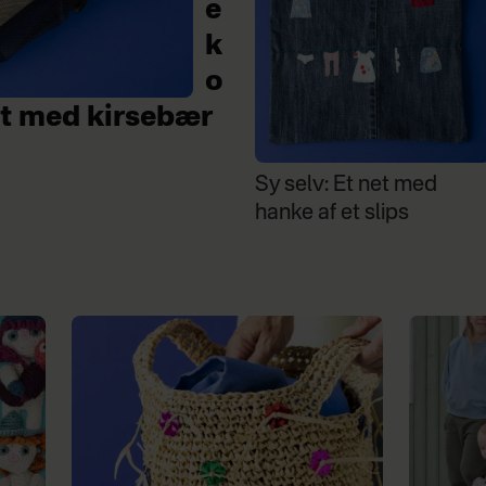
e
k
o
et med kirsebær
Sy selv: Et net med
hanke af et slips