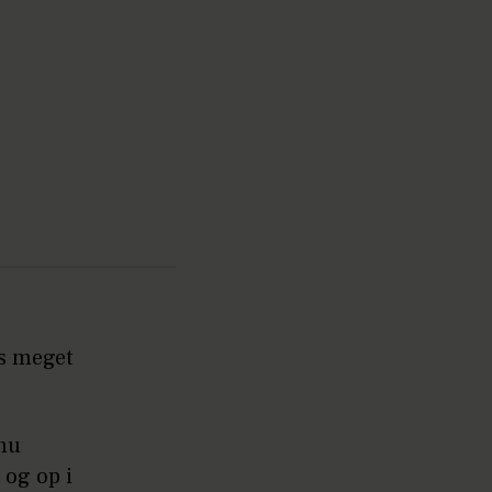
es meget
 nu
 og op i