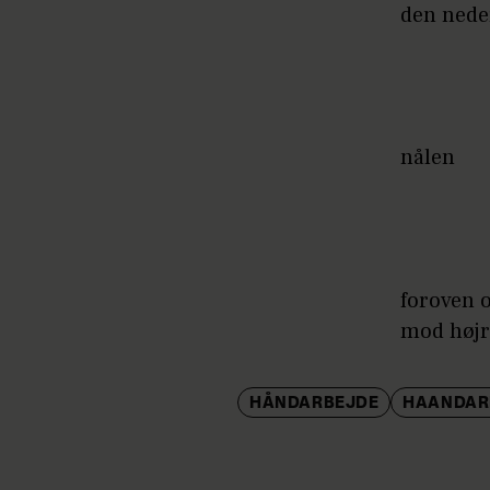
den nede
nålen
foroven o
mod højr
HÅNDARBEJDE
HAANDAR