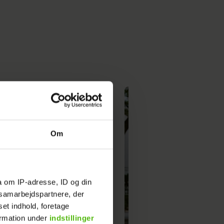
Om
a om IP-adresse, ID og din
s samarbejdspartnere, der
set indhold, foretage
ormation under
indstillinger