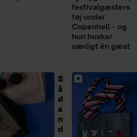
festivalgæsters
tøj under
Copenhell – og
hun husker
særligt én gæst
S
å
d
a
n
d