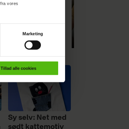
 fra vores
 og lækkert: Strik selv
e smukke sweater med
Marketing
ournalistisk indhold til dig.
hulmønster
Strik selv: Smuk polo
emmeside. Vi indsamler data
er samt til brug for
ktioner i forbindelse med
Tillad alle cookies
e mere om vores brug af
 både
Sy selv: Net med
å
sødt kattemotiv