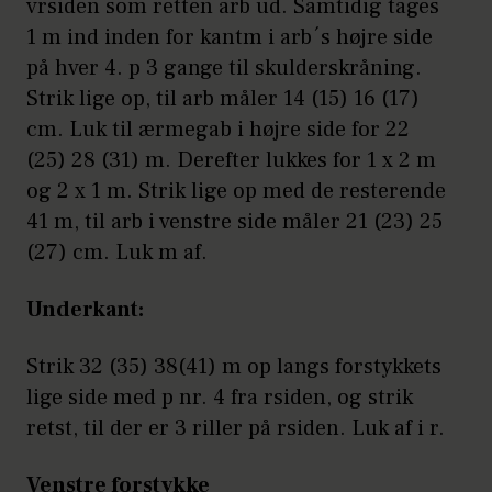
vrsiden som retten arb ud. Samtidig tages
1 m ind inden for kantm i arb´s højre side
på hver 4. p 3 gange til skulderskråning.
Strik lige op, til arb måler 14 (15) 16 (17)
cm. Luk til ærmegab i højre side for 22
(25) 28 (31) m. Derefter lukkes for 1 x 2 m
og 2 x 1 m. Strik lige op med de resterende
41 m, til arb i venstre side måler 21 (23) 25
(27) cm. Luk m af.
Underkant:
Strik 32 (35) 38(41) m op langs forstykkets
lige side med p nr. 4 fra rsiden, og strik
retst, til der er 3 riller på rsiden. Luk af i r.
Venstre forstykke