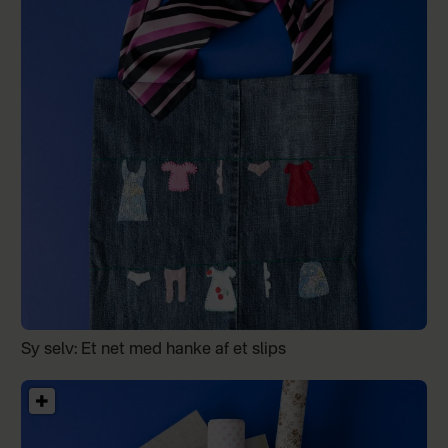
Sy selv: Et net med hanke af et slips