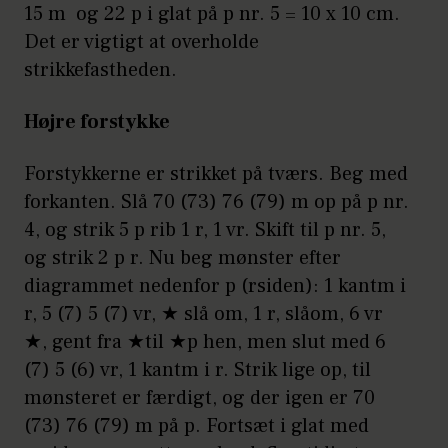
15 m og 22 p i glat på p nr. 5 = 10 x 10 cm.
Det er vigtigt at overholde
strikkefastheden.
Højre forstykke
Forstykkerne er strikket på tværs. Beg med
forkanten. Slå 70 (73) 76 (79) m op på p nr.
4, og strik 5 p rib 1 r, 1 vr. Skift til p nr. 5,
og strik 2 p r. Nu beg mønster efter
diagrammet nedenfor p (rsiden): 1 kantm i
r, 5 (7) 5 (7) vr, ★ slå om, 1 r, slåom, 6 vr
★, gent fra ★til ★p hen, men slut med 6
(7) 5 (6) vr, 1 kantm i r. Strik lige op, til
mønsteret er færdigt, og der igen er 70
(73) 76 (79) m på p. Fortsæt i glat med