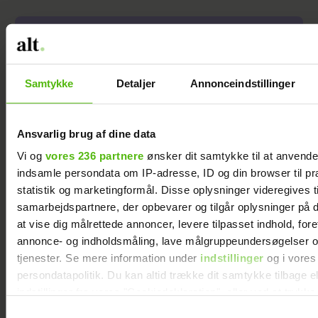
Samtykke
Detaljer
Annonceindstillinger
Ansvarlig brug af dine data
Vi og
vores 236 partnere
ønsker dit samtykke til at anvend
Tilbage i skoven:
indsamle persondata om IP-adresse, ID og din browser til pr
Kronprinsen fester til The
statistik og marketingformål. Disse oplysninger videregives t
Minds of 99
samarbejdspartnere, der opbevarer og tilgår oplysninger på d
at vise dig målrettede annoncer, levere tilpasset indhold, for
annonce- og indholdsmåling, lave målgruppeundersøgelser o
tjenester. Se mere information under
indstillinger
og i vores
persondatapolitik. Du kan altid trække dit samtykke tilbage e
indstillinger fra vores "Cookiedeklaration", eller ved at trykk
trigger" ikonet.
Samtykkevalg