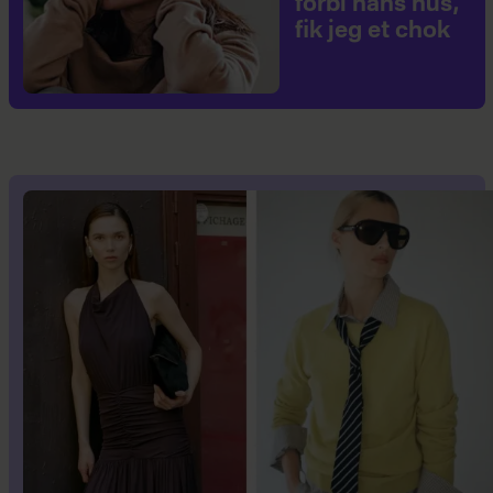
forbi hans hus,
fik jeg et chok