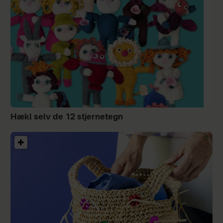
Hækl selv de 12 stjernetegn