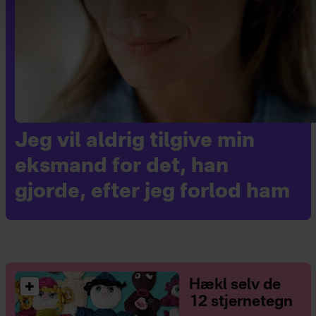
Jeg vil aldrig tilgive min
eksmand for det, han
gjorde, efter jeg forlod ham
Hækl selv de
12 stjernetegn