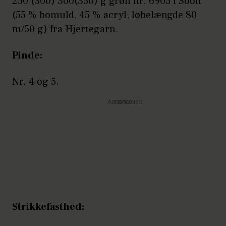
250 (300) 300(350) g grøn nr. 6905 i Soon
(55 % bomuld, 45 % acryl, løbelængde 80
m/50 g) fra Hjertegarn.
Pinde:
Nr. 4 og 5.
Annonce
Strikkefasthed: