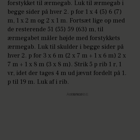
forstykket til ærmegab. Luk til ærmegab i
begge sider på hver 2. p for 1 x 4 (5) 6 (7)
m, 1 x 2 m og 2 x 1 m. Fortsæt lige op med
de resterende 51 (55) 59 (63) m, til
ærmegabet måler højde med forstykkets
ærmegab. Luk til skulder i begge sider på
hver 2. p for 3 x 6 m (2 x 7 m + 1 x 6 m) 2 x
7 m + 1 x 8 m (3 x 8 m). Strik 5 p rib 1 r, 1
vr, idet der tages 4 m ud jævnt fordelt på 1.
p til 19 m. Luk af i rib.
Annonce