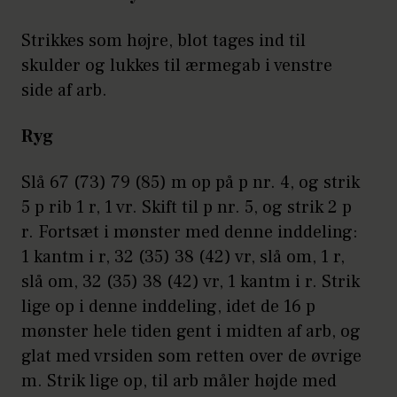
Strikkes som højre, blot tages ind til
skulder og lukkes til ærmegab i venstre
side af arb.
Ryg
Slå 67 (73) 79 (85) m op på p nr. 4, og strik
5 p rib 1 r, 1 vr. Skift til p nr. 5, og strik 2 p
r. Fortsæt i mønster med denne inddeling:
1 kantm i r, 32 (35) 38 (42) vr, slå om, 1 r,
slå om, 32 (35) 38 (42) vr, 1 kantm i r. Strik
lige op i denne inddeling, idet de 16 p
mønster hele tiden gent i midten af arb, og
glat med vrsiden som retten over de øvrige
m. Strik lige op, til arb måler højde med