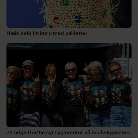
Hækl selv fin kurv med pailletter
72-årige Dorthe syr rygmærker på festivalgæsters