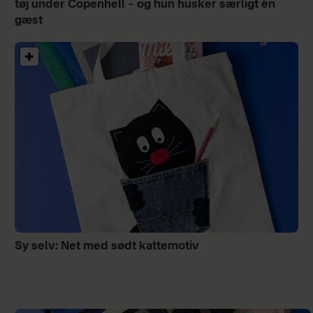
tøj under Copenhell – og hun husker særligt én
gæst
Sy selv: Net med sødt kattemotiv