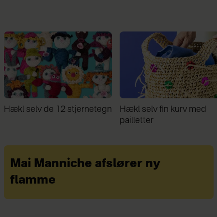
Hækl selv fin kurv med
Familie bor på 30 kvm: ”D
pailletter
giver stor frihed ikke at ej
mere, end vi behøver”
Mai Manniche afslører ny
flamme