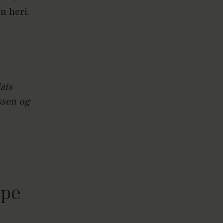
n heri.
ais
ssen og
ppe