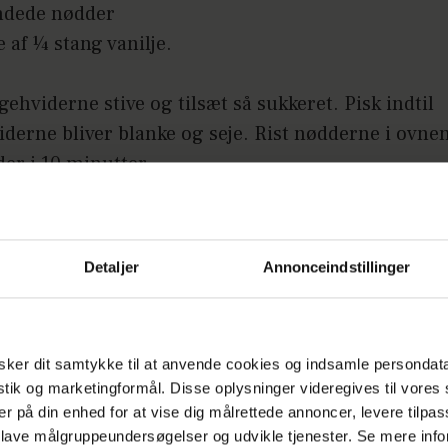
andede nødder
 af ¼ stang vanilje.
ehviderne stive og tilsæt så sukkeret. Pisk indtil
derne bliver blanke og seje. Rist nødderne i ovne
der i 10 minutter.
øden med vaniljekorn og bland herefter nødder og fl
derne. Frys blandingen.
Detaljer
Annonceindstillinger
erodssaft
skpresset ananas-appelsinjuice
ker dit samtykke til at anvende cookies og indsamle persondat
nning.
istik og marketingformål. Disse oplysninger videregives til vore
er på din enhed for at vise dig målrettede annoncer, levere tilpas
ngredienserne sammen og frys blandingen.
 lave målgruppeundersøgelser og udvikle tjenester. Se mere inf