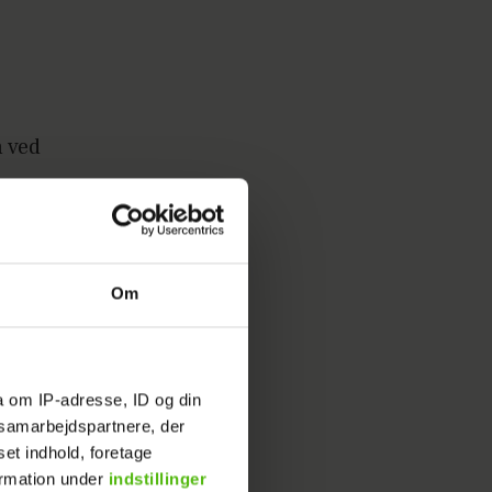
n ved
øde op i
Om
a om IP-adresse, ID og din
s samarbejdspartnere, der
set indhold, foretage
ormation under
indstillinger