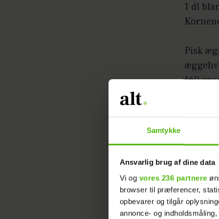
1 dl bl
Kornene
Pisk ægg
æggehvi
160 gra
Pisk fl
æggehvi
Samtykke
1 dl gul
Ansvarlig brug af dine data
2 dl fri
Vi og
vores 236 partnere
øns
1 dl ho
browser til præferencer, stat
opbevarer og tilgår oplysning
Røres i
annonce- og indholdsmåling,