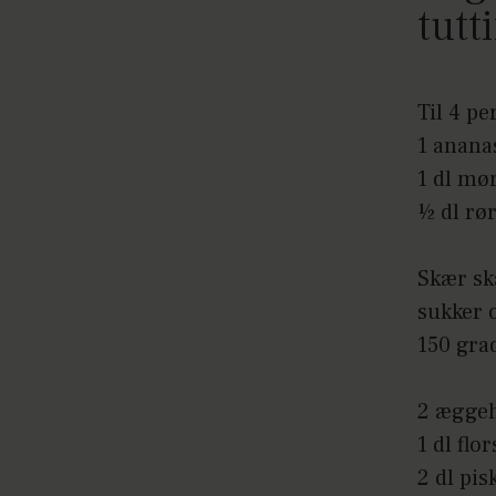
tutt
Til 4 p
1 anana
1 dl mø
½ dl rø
Skær sk
sukker 
150 grad
2 ægge
1 dl flo
2 dl pis