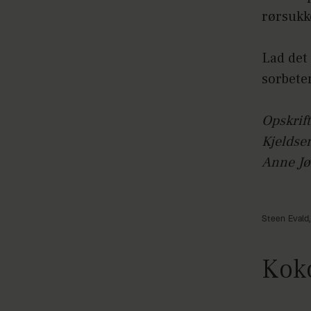
rørsukk
Lad det
sorbeten
Opskrift
Kjeldse
Anne Jø
Steen Evald
Kok