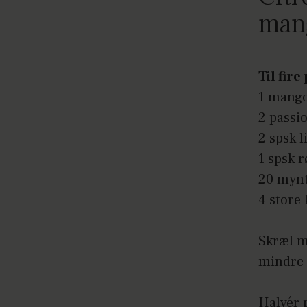
man
Til fir
1 mango
2 passi
2 spsk l
1 spsk 
20 myn
4 store 
Skræl m
mindre 
Halvér 