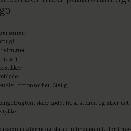
go
e personer:
frugt
onsfrugter
imesaft
rørsukker
teblade
kugler citronsorbet, 300 g.
angofrugten, skær kødet fri af stenen og skær det 
stykker.
passionfrugterne og skrab indmaden ud. Rør limes