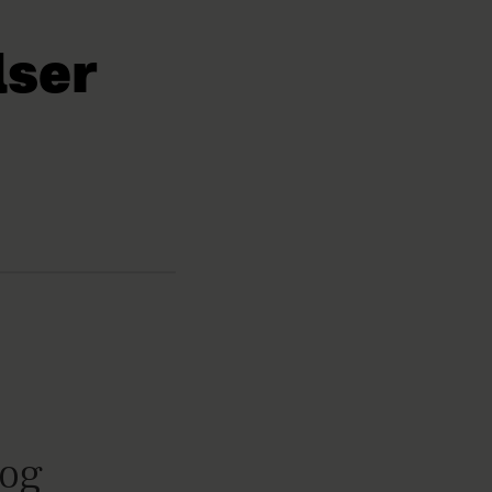
lser
 og