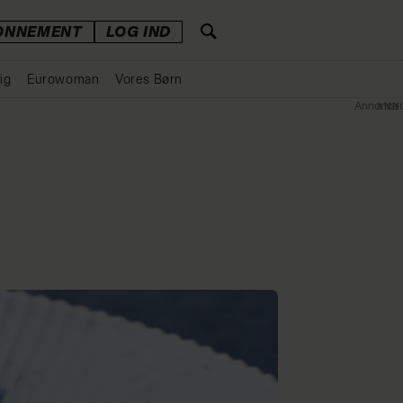
ONNEMENT
LOG IND
ig
Eurowoman
Vores Børn
Annonce