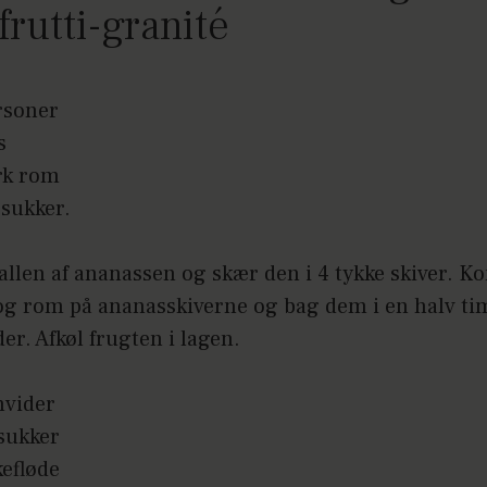
ifrutti-granité
ersoner
s
rk rom
rsukker.
allen af ananassen og skær den i 4 tykke skiver. K
og rom på ananasskiverne og bag dem i en halv ti
er. Afkøl frugten i lagen.
hvider
rsukker
kefløde