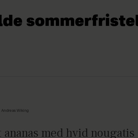
olde sommerfriste
, Andreas Wiking
 ananas med hvid nougatis