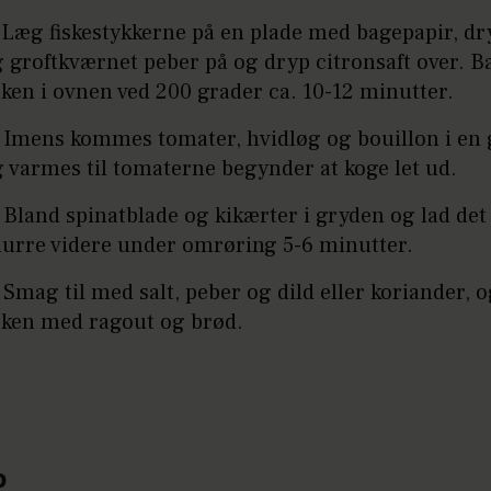
 Læg fiskestykkerne på en plade med bagepapir, dry
 groftkværnet peber på og dryp citronsaft over. B
sken i ovnen ved 200 grader ca. 10-12 minutter.
 Imens kommes tomater, hvidløg og bouillon i en
 varmes til tomaterne begynder at koge let ud.
 Bland spinatblade og kikærter i gryden og lad det
nurre videre under omrøring 5-6 minutter.
 Smag til med salt, peber og dild eller koriander, 
sken med ragout og brød.
p