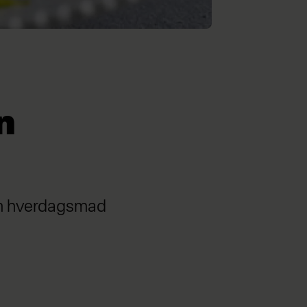
n
nem hverdagsmad