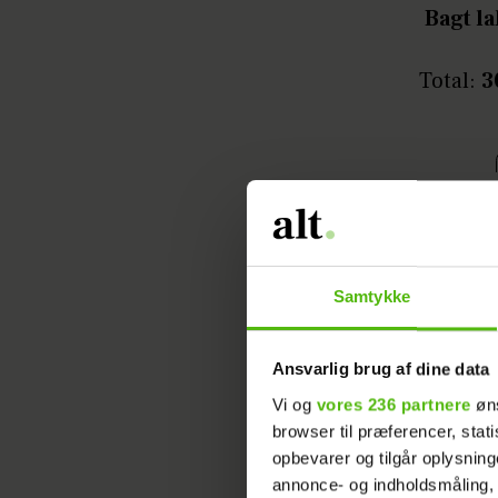
Bagt l
Total:
3
Samtykke
Ansvarlig brug af dine data
Vi og
vores 236 partnere
øns
browser til præferencer, stat
opbevarer og tilgår oplysning
annonce- og indholdsmåling,