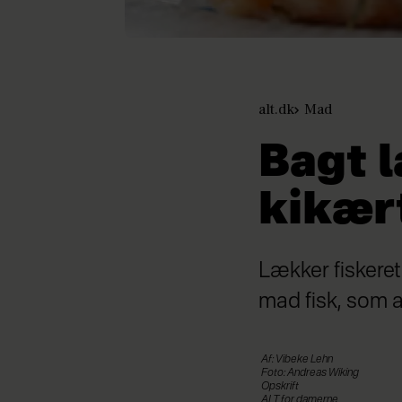
alt.dk
Mad
Bagt 
kikær
Lækker fiskere
mad fisk, som al
Af: Vibeke Lehn
Foto: Andreas Wiking
Opskrift
ALT for damerne