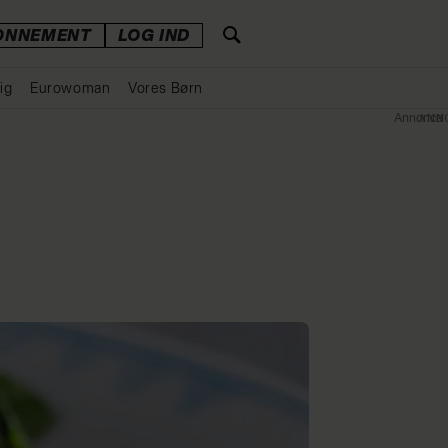
ONNEMENT
LOG IND
ig
Eurowoman
Vores Børn
Annonce