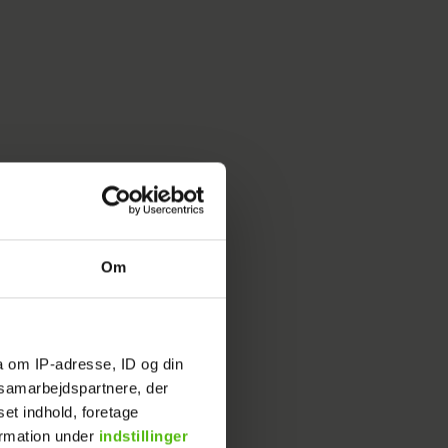
Om
a om IP-adresse, ID og din
s samarbejdspartnere, der
set indhold, foretage
ormation under
indstillinger