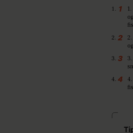
1.
og
fi
2.
og
3.
s
4.
fi
Ti