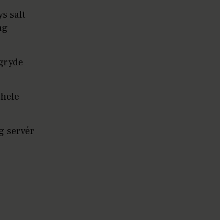
s salt
ag
 gryde
 hele
og servér