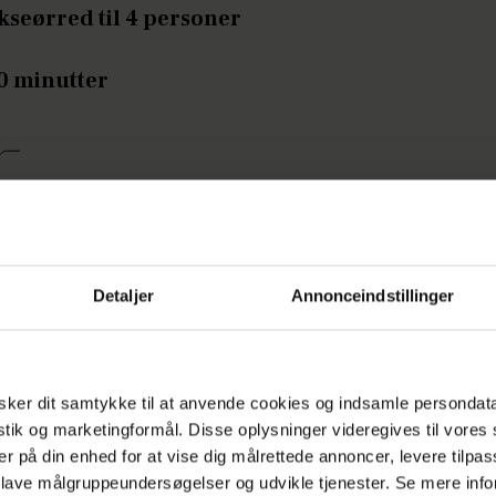
akseørred til 4 personer
0 minutter
Ingredienser
Laks:
Detaljer
Annonceindstillinger
4 portionsstore stykker lakseørred
(ca. 600 g u. ben)
salt, friskværnet peber
ker dit samtykke til at anvende cookies og indsamle persondat
istik og marketingformål. Disse oplysninger videregives til vore
citronsaft.
er på din enhed for at vise dig målrettede annoncer, levere tilpas
 lave målgruppeundersøgelser og udvikle tjenester. Se mere inf
Ragout: