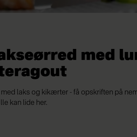
lakseørred med lu
teragout
t med laks og kikærter - få opskriften på 
le kan lide her.