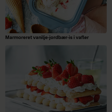
Marmoreret vanilje-jordbær-is i vafler