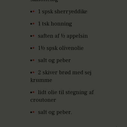
1 spsk sherryeddike
1 tsk honning
saften af ½ appelsin
1½ spsk olivenolie
salt og peber
2 skiver brød med sej
krumme
lidt olie til stegning af
croutoner
salt og peber.