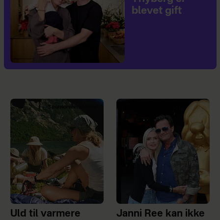
blevet gift
Sponsoreret indhold
Uld til varmere
Janni Ree kan ikke