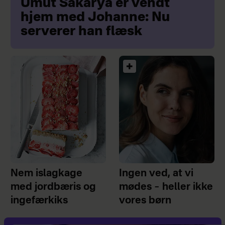
Umut Sakarya er vendt
hjem med Johanne: Nu
serverer han flæsk
Nem islagkage
Ingen ved, at vi
med jordbæris og
mødes – heller ikke
ingefærkiks
vores børn