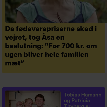
Da fødevarepriserne skød i
vejret, tog Åsa en
beslutning: ”For 700 kr. om
ugen bliver hele familien
mæt”
Tobias Hamann
og Patricia
Thyberg er