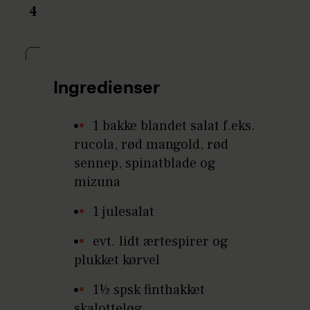
4
Ingredienser
1 bakke blandet salat f.eks.
rucola, rød mangold, rød
sennep, spinatblade og
mizuna
1 julesalat
evt. lidt ærtespirer og
plukket kørvel
1½ spsk finthakket
skalotteløg