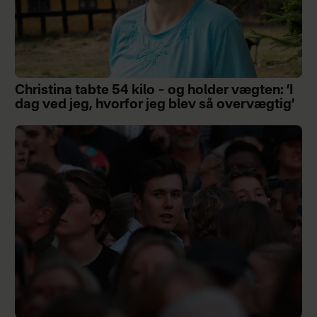
Christina tabte 54 kilo – og holder vægten: ’I
dag ved jeg, hvorfor jeg blev så overvægtig’