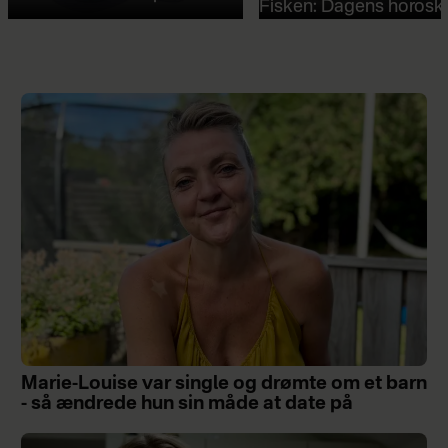
Fisken: Dagens horosk
Marie-Louise var single og drømte om et barn
- så ændrede hun sin måde at date på