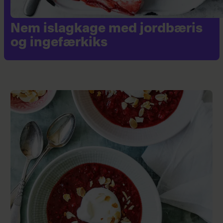
Nem islagkage med jordbæris
og ingefærkiks