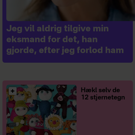
Jeg vil aldrig tilgive min
eksmand for det, han
gjorde, efter jeg forlod ham
Hækl selv de
12 stjernetegn