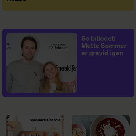
Se billedet:
Mette Sommer
er gravid igen
Sponsoreret indhold