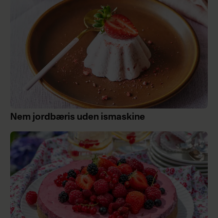
Nem jordbæris uden ismaskine