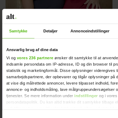
René Holten Poulsen er blevet gift med
Birgitte
Samtykke
Detaljer
Annonceindstillinger
Ansvarlig brug af dine data
Vi og
vores 236 partnere
ønsker dit samtykke til at anvend
Jeg valgte at
indsamle persondata om IP-adresse, ID og din browser til pr
blive skilt fra
statistik og marketingformål. Disse oplysninger videregives t
min mand - da
samarbejdspartnere, der opbevarer og tilgår oplysninger på d
jeg en dag gik
at vise dig målrettede annoncer, levere tilpasset indhold, for
forbi hans hus,
annonce- og indholdsmåling, lave målgruppeundersøgelser o
fik jeg et chok
tjenester. Se mere information under
indstillinger
og i vores
persondatapolitik. Du kan altid trække dit samtykke tilbage e
indstillinger fra vores "Cookiedeklaration", eller ved at trykk
trigger" ikonet.
Samtykkevalg