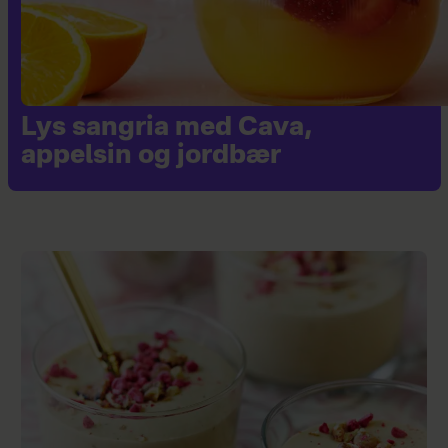
Lys sangria med Cava,
appelsin og jordbær