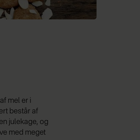
f mel er i
rt består af
 en julekage, og
ave med meget