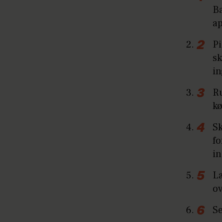
Ba
ap
Pi
sk
in
Ru
kø
Sk
fo
in
L
ov
Se