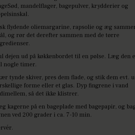
geSød, mandelflager, bagepulver, krydderier og
pelsinskal.
sk flydende oliemargarine, rapsolie og æg sammen
ål, og rør det derefter sammen med de tørre
gredienser.
l dejen ud på køkkenbordet til en pølse. Læg den e
l nogle timer.
ær tynde skiver, pres dem flade, og stik dem evt.
rskellige forme eller et glas. Dyp fingrene i vand
dimellem, så det ikke klistrer.
æg kagerne på en bageplade med bagepapir, og ba
nen ved 200 grader i ca. 7-10 min.
rvér.