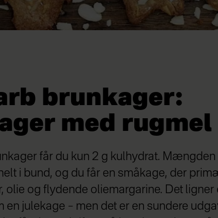
arb brunkager:
ager med rugmel
runkager får du kun 2 g kulhydrat. Mængden a
helt i bund, og du får en småkage, der primæ
r, olie og flydende oliemargarine. Det ligner
 en julekage – men det er en sundere udg