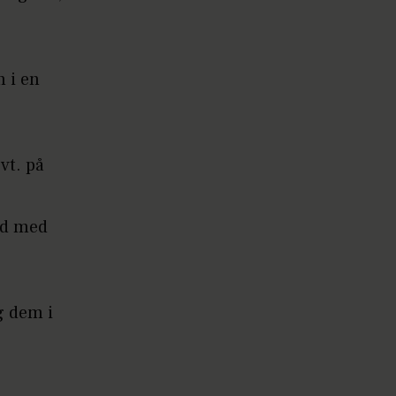
 i en
vt. på
 ud med
g dem i