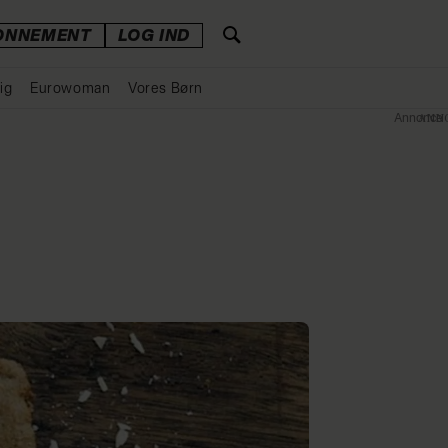
ONNEMENT
LOG IND
ig
Eurowoman
Vores Børn
Annonce