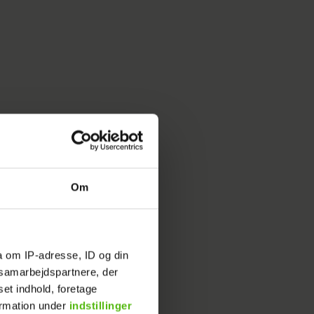
Om
a om IP-adresse, ID og din
s samarbejdspartnere, der
set indhold, foretage
ormation under
indstillinger