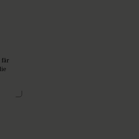
 får
lie