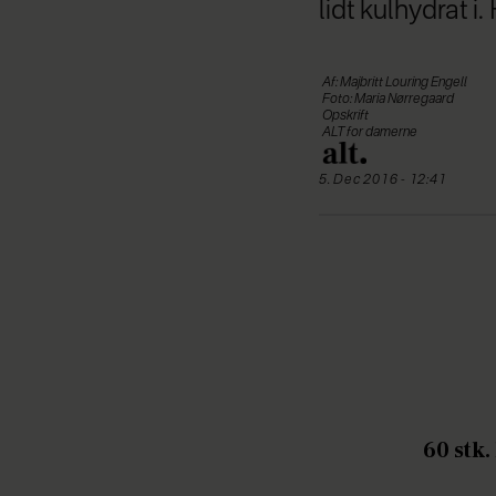
lidt kulhydrat 
Af: Majbritt Louring Engell
Foto: Maria Nørregaard
Opskrift
ALT for damerne
5. Dec 2016 - 12:41
60 stk