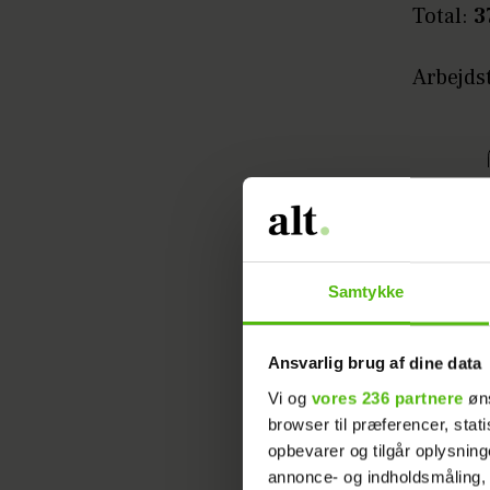
Total:
3
Arbejdst
Samtykke
Ansvarlig brug af dine data
Vi og
vores 236 partnere
øns
browser til præferencer, stat
opbevarer og tilgår oplysning
annonce- og indholdsmåling,