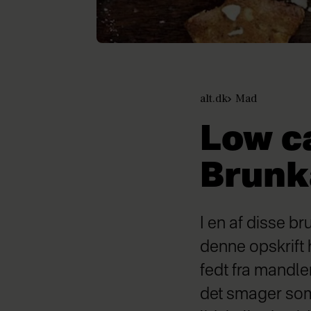
alt.dk
Mad
Low c
Brunk
I en af disse b
denne opskrift 
fedt fra mandle
det smager som