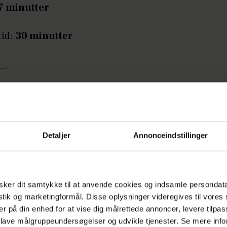
7 minutter
id:
30 minutter
Ingredienser
150 g rugmel
Detaljer
Annonceindstillinger
100 g BageSød, Suvida
Sødebagemiddel eller Perfect fit
70 g mandelflager
ker dit samtykke til at anvende cookies og indsamle persondat
istik og marketingformål. Disse oplysninger videregives til vore
1/2 tsk bagepulver
er på din enhed for at vise dig målrettede annoncer, levere tilpas
1 tsk kanel
 lave målgruppeundersøgelser og udvikle tjenester. Se mere inf