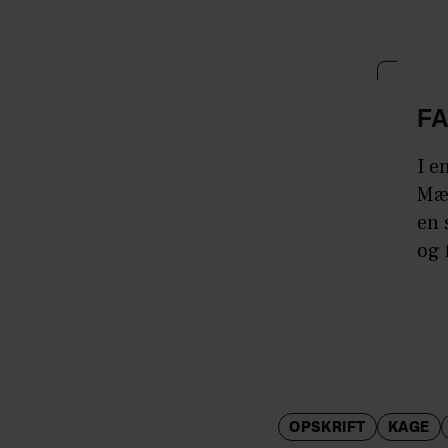
F
I e
Mæn
en 
og 
OPSKRIFT
KAGE