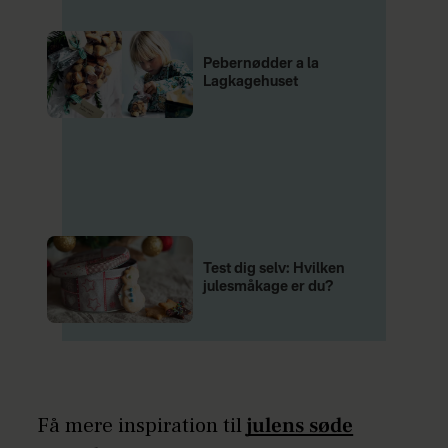
Pebernødder a la
Lagkagehuset
Test dig selv: Hvilken
julesmåkage er du?
Få mere inspiration til
julens søde