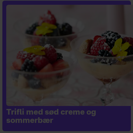
Trifli med sød creme og
sommerbær