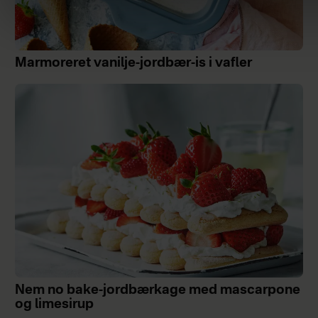
Marmoreret vanilje-jordbær-is i vafler
Nem no bake-jordbærkage med mascarpone
og limesirup