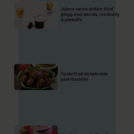
Julens varme drikke: Hvid
gløgg med lakrids, romtoddy
& julekaffe
Opskrift på de lækreste
julefrikadeller