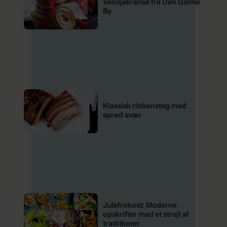
Vaniljekranse fra Den Gamle
By
Klassisk ribbensteg med
sprød svær
Julefrokost: Moderne
opskrifter med et strejf af
traditioner