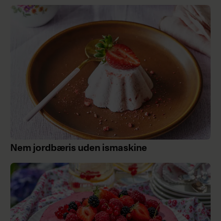
Nem jordbæris uden ismaskine