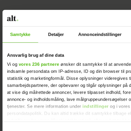
Samtykke
Detaljer
Annonceindstillinger
Ansvarlig brug af dine data
Vi og
vores 236 partnere
ønsker dit samtykke til at anvend
indsamle persondata om IP-adresse, ID og din browser til pr
statistik og marketingformål. Disse oplysninger videregives t
samarbejdspartnere, der opbevarer og tilgår oplysninger på d
at vise dig målrettede annoncer, levere tilpasset indhold, for
annonce- og indholdsmåling, lave målgruppeundersøgelser o
Ricottakage med hindbær og citron
tjenester. Se mere information under
indstillinger
og i vores
persondatapolitik. Du kan altid trække dit samtykke tilbage e
indstillinger fra vores "Cookiedeklaration", eller ved at trykk
trigger" ikonet.
Samtykkevalg