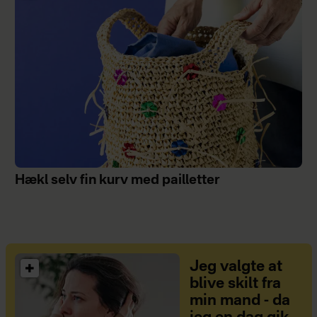
Hækl selv fin kurv med pailletter
Jeg valgte at
blive skilt fra
min mand - da