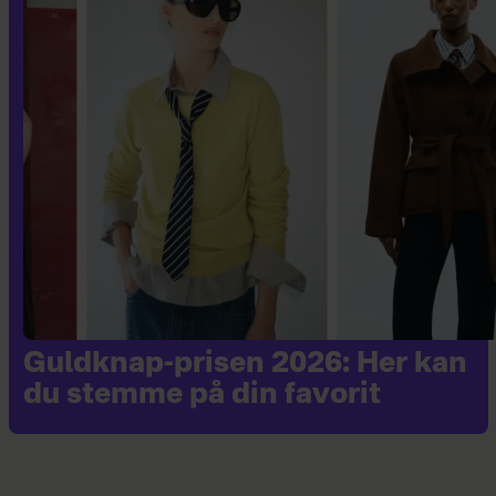
Guldknap-prisen 2026: Her kan
du stemme på din favorit