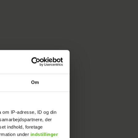
Om
a om IP-adresse, ID og din
s samarbejdspartnere, der
set indhold, foretage
ormation under
indstillinger