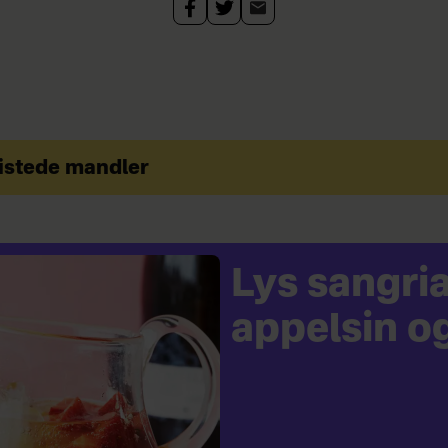
istede mandler
Lys sangri
appelsin o