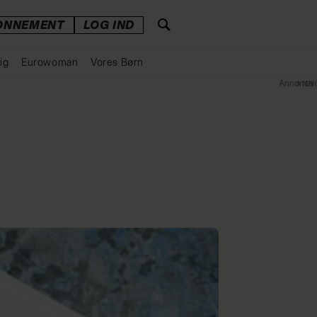
ONNEMENT
LOG IND
ig
Eurowoman
Vores Børn
Annonce