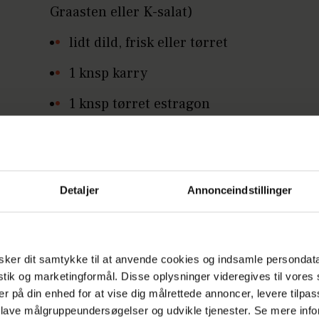
Graasten eller K-salat)
lidt dild, frisk eller tørret
1 knsp karry
1 knsp tørret estragon
1 tsk citronsaft
1 tsk. grovkornet sennep
Detaljer
Annonceindstillinger
salt og peber
2 skriver rugbrød (f.eks. Herkules)
ker dit samtykke til at anvende cookies og indsamle persondat
istik og marketingformål. Disse oplysninger videregives til vore
er på din enhed for at vise dig målrettede annoncer, levere tilpas
laver du rejesalat
 lave målgruppeundersøgelser og udvikle tjenester. Se mere inf