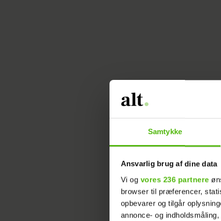
Samtykke
Ansvarlig brug af dine data
Vi og
vores 236 partnere
øns
browser til præferencer, stat
opbevarer og tilgår oplysning
Sådan 
annonce- og indholdsmåling,