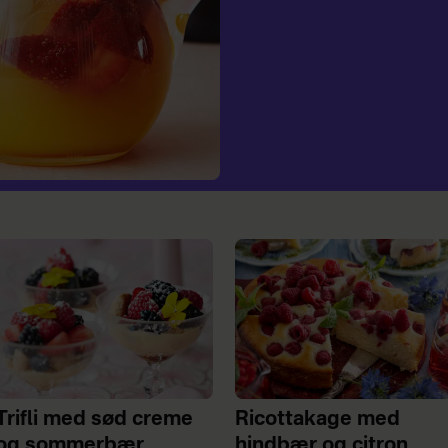
Trifli med sød creme
Ricottakage med
og sommerbær
hindbær og citron