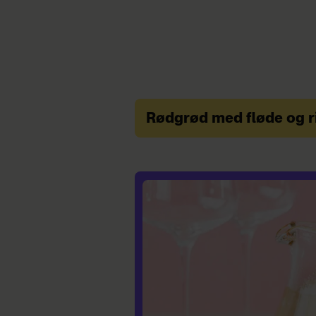
Rødgrød med fløde og r