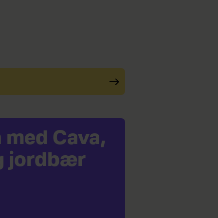
a med Cava,
g jordbær