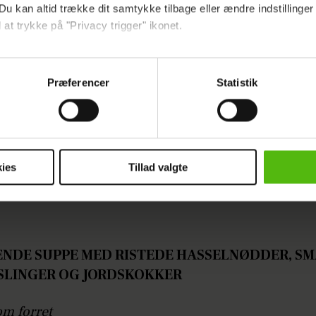
Du kan altid trække dit samtykke tilbage eller ændre indstillinger
 at trykke på "Privacy trigger" ikonet.
ebsitet.
Præferencer
Statistik
indsamle og bruge data for at kunne levere og finansiere relevant j
ookies fra tredjeparter til at at optimere dit besøg på vores hj
t sikre funktionalitet, generere statistik og huske dine præferenc
mere vores reklametiltag på sociale medier og til at vise dig fun
ies
Tillad valgte
dit samtykke tilbage via linket i vores cookiepolitik. Du kan læs
og behandling af dine personoplysninger i forbindelse hermed i
okiepolitik
.
NDE SUPPE MED RISTEDE HASSELNØDDER, SM
LINGER OG JORDSKOKKER
om forret