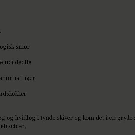
k
logisk smør
selnøddeolie
kammuslinger
ordskokker
løg og hvidløg i tynde skiver og kom det i en gry
elnødder,