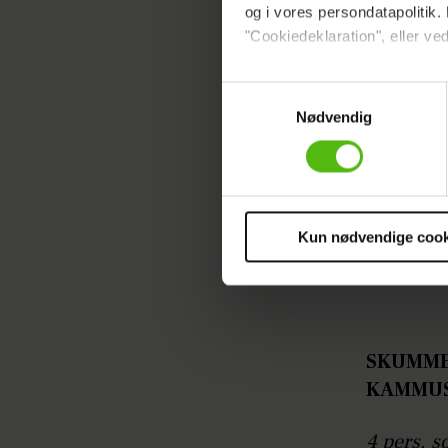
og i vores persondatapolitik. 
"Cookiedeklaration", eller ved
Dine valg anvendes på hele w
Samtykkevalg
Nødvendig
Vi ønsker dit samtykke til at 
Vi anvender egne cookies og c
om IP, ID og din browser for a
markedsføring, så vi kan opti
sociale medier.
Kun nødvendige cook
Du kan til enhver tid trække 
cookies, samarbejdspartnere 
vores
privatlivspolitik
og
co
SKUMME
KAMMUS
4 pers. s