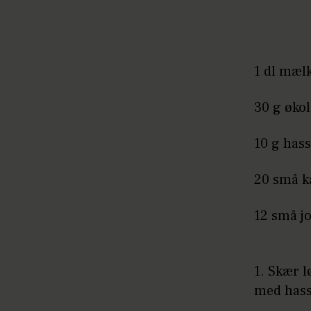
1 dl mæl
30 g øko
10 g has
20 små 
12 små j
1. Skær 
med hass