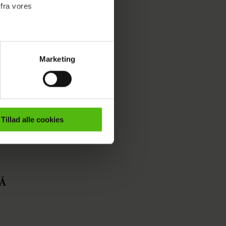
 fra vores
Marketing
ournalistisk indhold til dig.
emmeside. Vi indsamler data
er samt til brug for
ktioner i forbindelse med
Tillad alle cookies
e mere om vores brug af
 både
Å