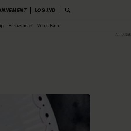
ONNEMENT
LOG IND
ig
Eurowoman
Vores Børn
Annonce