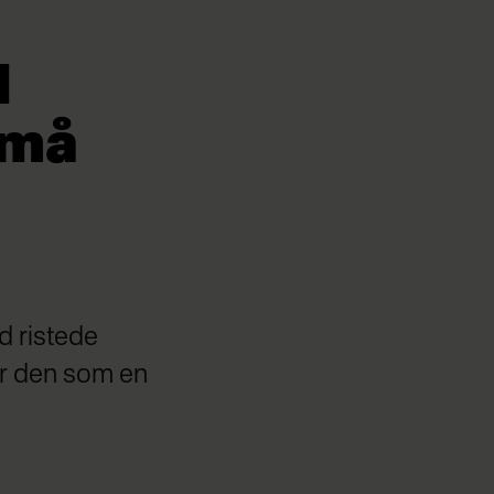
d
små
 ristede
r den som en