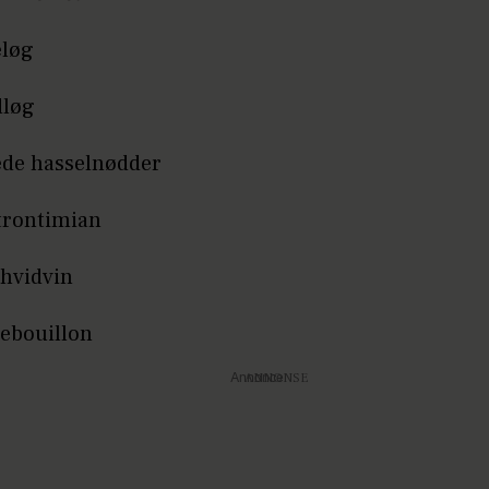
eløg
dløg
tede hasselnødder
itrontimian
 hvidvin
sebouillon
Annonce