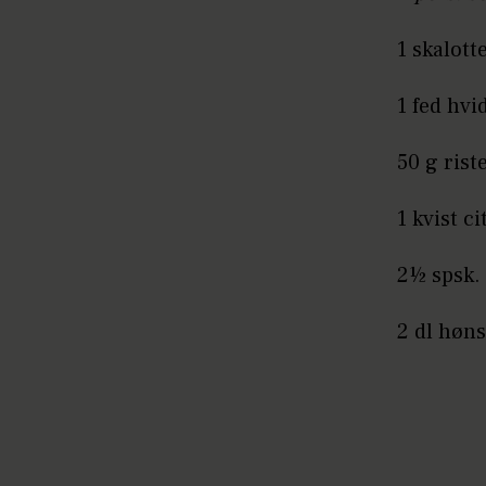
1 skalott
1 fed hvi
50 g ris
1 kvist c
2½ spsk.
2 dl høn