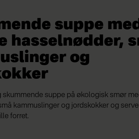
mende suppe me
de hasselnødder, 
slinger og
kokker
g skummende suppe på økologisk smør med
små kammuslinger og jordskokker og serve
lle forret.