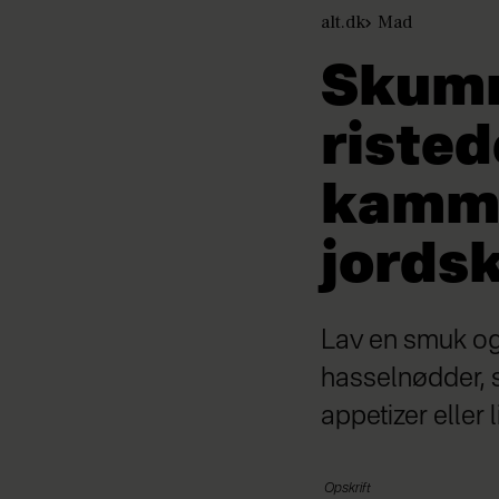
alt.dk
Mad
Skum
riste
kammu
jords
Lav en smuk o
hasselnødder, 
appetizer eller li
Opskrift