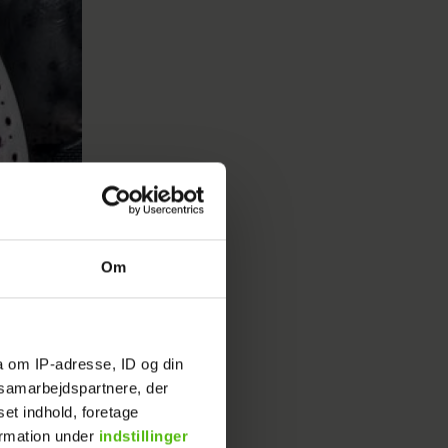
Om
a om IP-adresse, ID og din
s samarbejdspartnere, der
set indhold, foretage
ormation under
indstillinger