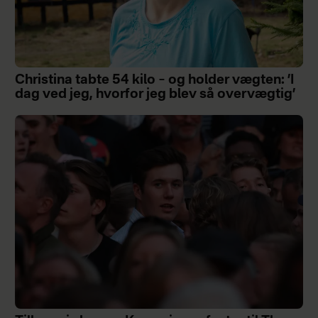
Christina tabte 54 kilo – og holder vægten: ’I
dag ved jeg, hvorfor jeg blev så overvægtig’