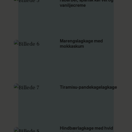
rabarber, spansk kørvel og
vaniljecreme
Marengslagkage med
mokkaskum
Tiramisu-pandekagelagkage
Hindbærlagkage med hvid