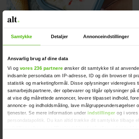
Samtykke
Detaljer
Annonceindstillinger
Marmoreret vanilje-jordbær-is i vafler
Ansvarlig brug af dine data
Vi og
vores 236 partnere
ønsker dit samtykke til at anvend
indsamle persondata om IP-adresse, ID og din browser til pr
statistik og marketingformål. Disse oplysninger videregives t
samarbejdspartnere, der opbevarer og tilgår oplysninger på d
at vise dig målrettede annoncer, levere tilpasset indhold, for
annonce- og indholdsmåling, lave målgruppeundersøgelser o
tjenester. Se mere information under
indstillinger
og i vores
persondatapolitik. Du kan altid trække dit samtykke tilbage e
indstillinger fra vores "Cookiedeklaration", eller ved at trykk
trigger" ikonet.
Nem no bake-jordbærkage med mascarpone
Samtykkevalg