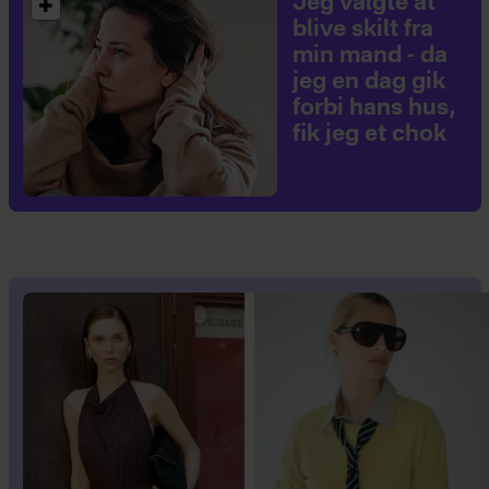
Jeg valgte at
blive skilt fra
min mand - da
jeg en dag gik
forbi hans hus,
fik jeg et chok