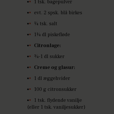
1 tsk. bagepulver
evt. 2 spsk. blå birkes
¼ tsk. salt
1¼ dl piskefløde
Citronlage:
¾-1 dl sukker
Creme og glasur:
1 dl æggehvider
100 g citronsukker
1 tsk. flydende vanilje
(eller 1 tsk. vaniljesukker)