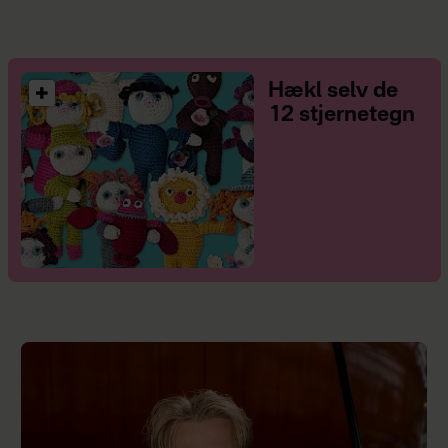
Hækl selv de
12 stjernetegn