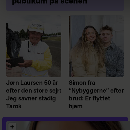
publikum på scenen
Jørn Laursen 50 år
Simon fra
efter den store sejr:
“Nybyggerne” efter
Jeg savner stadig
brud: Er flyttet
Tarok
hjem