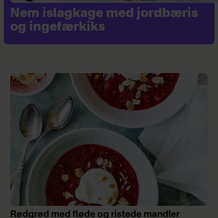
Nem islagkage med jordbæris
og ingefærkiks
Rødgrød med fløde og ristede mandler