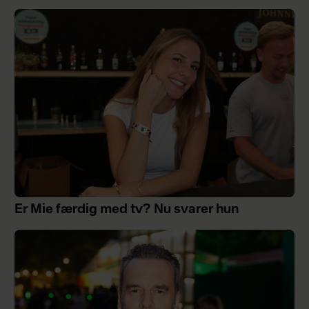
Er Mie færdig med tv? Nu svarer hun