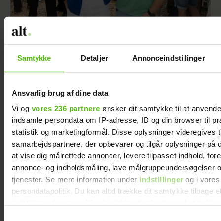
Thomas Evers Poulsen og Sæþór
Kristínssons utraditionelle bryllupsrejse:
Derfor var datteren med
Samtykke
Detaljer
Annonceindstillinger
Ansvarlig brug af dine data
Vi og
vores 236 partnere
ønsker dit samtykke til at anvend
indsamle persondata om IP-adresse, ID og din browser til pr
statistik og marketingformål. Disse oplysninger videregives t
samarbejdspartnere, der opbevarer og tilgår oplysninger på d
at vise dig målrettede annoncer, levere tilpasset indhold, for
annonce- og indholdsmåling, lave målgruppeundersøgelser o
tjenester. Se mere information under
indstillinger
og i vores
persondatapolitik. Du kan altid trække dit samtykke tilbage e
indstillinger fra vores "Cookiedeklaration", eller ved at trykk
Lys sangria med Cava, appelsin og jordbær
trigger" ikonet.
Samtykkevalg