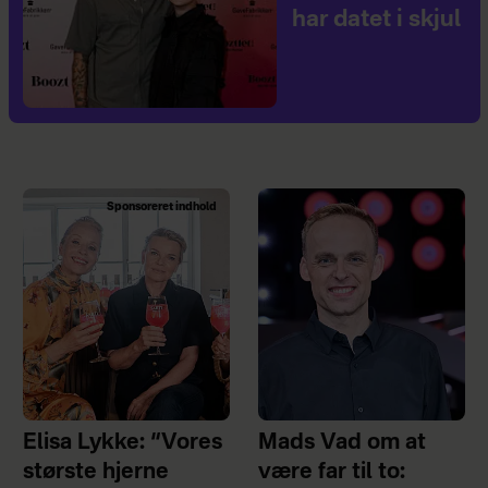
har datet i skjul
Sponsoreret indhold
Elisa Lykke: “Vores
Mads Vad om at
største hjerne
være far til to: