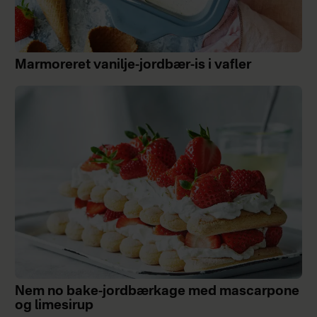
Marmoreret vanilje-jordbær-is i vafler
Nem no bake-jordbærkage med mascarpone
og limesirup