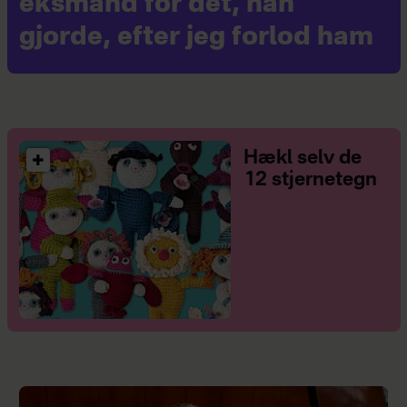
eksmand for det, han
gjorde, efter jeg forlod ham
Hækl selv de
12 stjernetegn