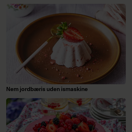
Nem jordbæris uden ismaskine