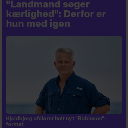
"Landmand søger
kærlighed": Derfor er
hun med igen
Kjeldbjerg afslører helt nyt "Robinson"-
format