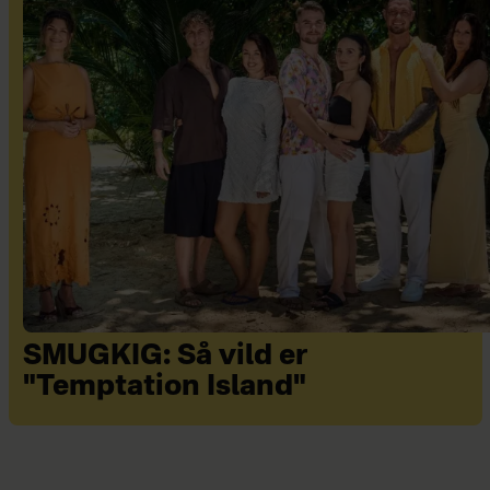
SMUGKIG: Så vild er
"Temptation Island"