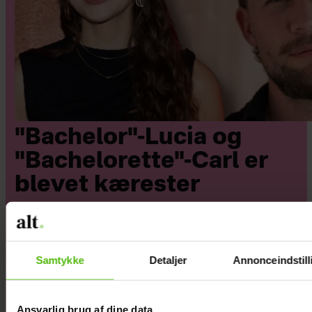
"Bachelor"-Lucia og
"Bachelorette"-Carl er
blevet kærester
Samtykke
Detaljer
Annonceindstill
Ansvarlig brug af dine data