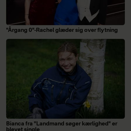
"Årgang 0"-Rachel glæder sig over flytning
Bianca fra "Landmand søger kærlighed" er
blevet single