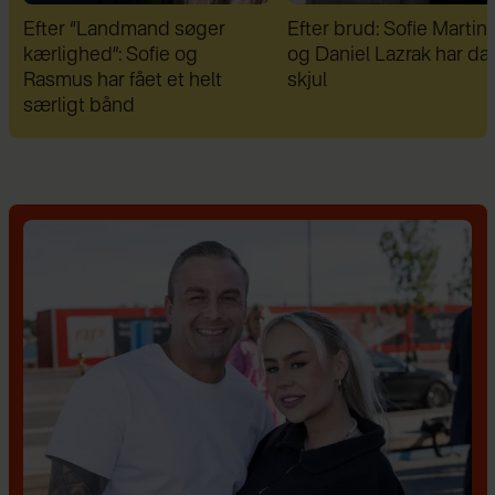
Efter brud: Sofie Martinusen
Therese Glahn blev uds
og Daniel Lazrak har datet i
for voldsom mobning:
skjul
"Dansen blev min redni