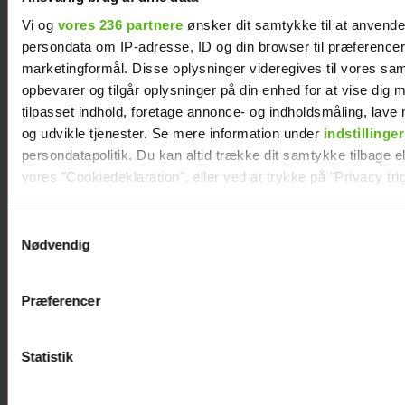
Vi og
vores 236 partnere
ønsker dit samtykke til at anvend
persondata om IP-adresse, ID og din browser til præferencer, 
marketingformål. Disse oplysninger videregives til vores sa
opbevarer og tilgår oplysninger på din enhed for at vise dig 
tilpasset indhold, foretage annonce- og indholdsmåling, lav
og udvikle tjenester. Se mere information under
indstillinger
Tilbage på skærmen: Lars Rasmussen havde
et særligt krav til TV 2
persondatapolitik. Du kan altid trække dit samtykke tilbage ell
vores "Cookiedeklaration", eller ved at trykke på "Privacy trig
Dine valg anvendes på hele websitet.
Samtykkevalg
Nødvendig
Vi ønsker dit samtykke til at indsamle og bruge data for at k
relevant journalistisk indhold til dig.
Præferencer
Vi anvender egne cookies og cookies fra tredjeparter til at a
vores hjemmeside. Vi indsamler data om IP, ID og din browser 
generere statistik og huske dine præferencer samt til brug fo
Statistik
optimere vores reklametiltag på sociale medier og til at vise d
med sociale medier.