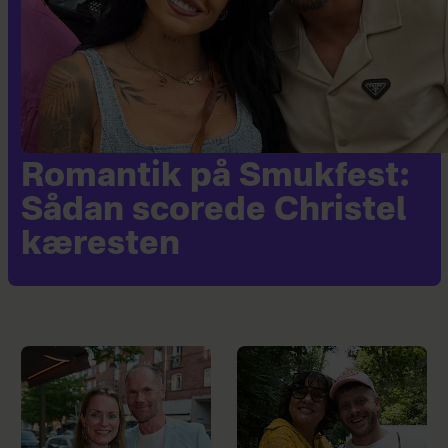
Romantik på Smukfest:
Sådan scorede Christel
kæresten