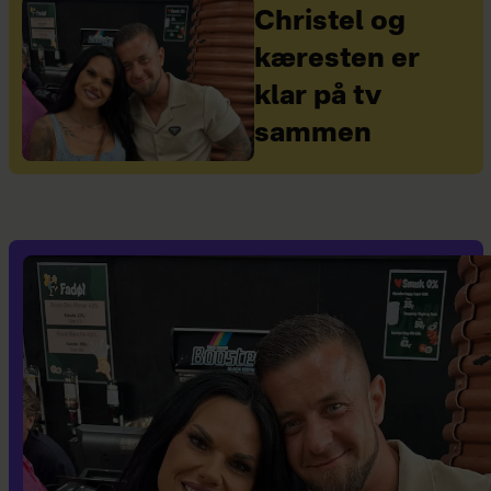
Christel og
kæresten er
klar på tv
sammen