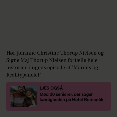
Hør Johanne Christine Thorup Nielsen og
Signe Maj Thorup Nielsen fortælle hele
historien i ugens episode af "Marcus og
Realitypanelet".
LÆS OGSÅ
Mød 20 seniorer, der søger
kærligheden på Hotel Romantik