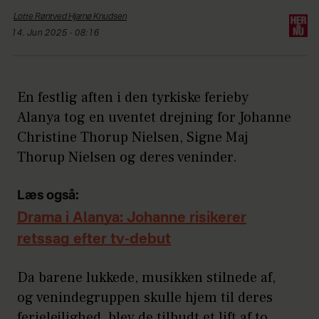
Lotte Røntved Hjarnø
Knudsen
14. Jun 2025 - 08:16
En festlig aften i den tyrkiske ferieby
Alanya tog en uventet drejning for Johanne
Christine Thorup Nielsen, Signe Maj
Thorup Nielsen og deres veninder.
Læs også:
Drama i Alanya: Johanne risikerer
retssag efter tv-debut
Da barene lukkede, musikken stilnede af,
og venindegruppen skulle hjem til deres
ferielejlighed, blev de tilbudt et lift af to