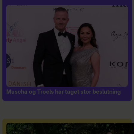
Mascha og Troels har taget stor beslutning