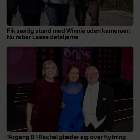
Fik særlig stund med Winnie uden kameraer:
Nu røber Lasse detaljerne
"Årgang 0"-Rachel glæder sig over flytning