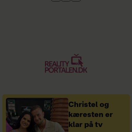
Christel og
kæresten er
klar på tv