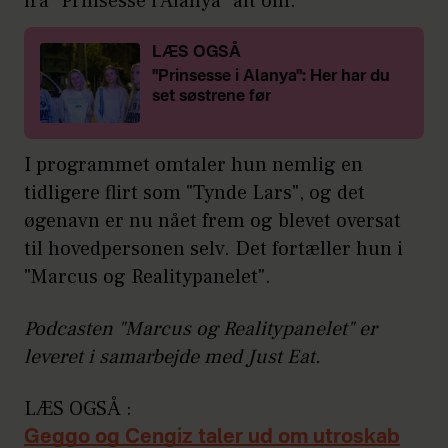
fra "Prinsesse i Alanya" alt om.
LÆS OGSÅ
"Prinsesse i Alanya": Her har du
set søstrene før
I programmet omtaler hun nemlig en
tidligere flirt som "Tynde Lars", og det
øgenavn er nu nået frem og blevet oversat
til hovedpersonen selv. Det fortæller hun i
"Marcus og Realitypanelet".
Podcasten "Marcus og Realitypanelet" er
leveret i samarbejde med Just Eat.
LÆS OGSÅ :
Geggo og Cengiz taler ud om utroskab