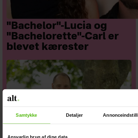
"Bachelor"-Lucia og
"Bachelorette"-Carl er
blevet kærester
Samtykke
Detaljer
Annonceindstill
Ansvarlig brug af dine data