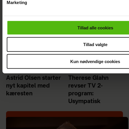
Marketing
Du kan til enhver tid trække dit samtykke tilbage via linket i 
læse mere om vores brug af cookies, samarbejdspartnere og
personoplysninger i forbindelse hermed i både
Tillad alle cookies
vores
privatlivspolitik
og
cookiepolitik
.
Tillad valgte
Kun nødvendige cookies
Astrid Olsen starter
Therese Glahn
nyt kapitel med
revser TV 2-
kæresten
program:
Usympatisk