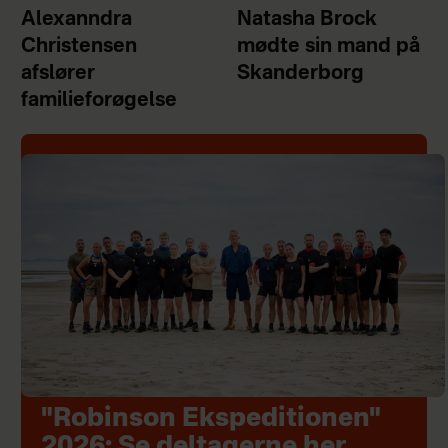
Alexanndra
Natasha Brock
Christensen
mødte sin mand på
afslører
Skanderborg
familieforøgelse
"Robinson Ekspeditionen"
2026: Se deltagerne her