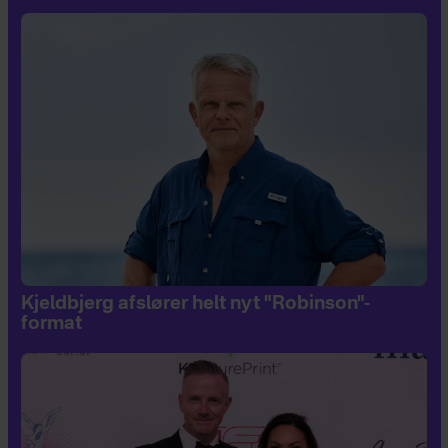
Kjeldbjerg afslører helt nyt "Robinson"-
format