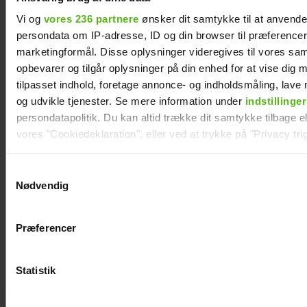
Vi og
vores 236 partnere
ønsker dit samtykke til at anvend
Tilbage på skærmen: Lars Rasmussen havde
persondata om IP-adresse, ID og din browser til præferencer, 
et særligt krav til TV 2
marketingformål. Disse oplysninger videregives til vores sa
opbevarer og tilgår oplysninger på din enhed for at vise dig 
tilpasset indhold, foretage annonce- og indholdsmåling, lav
og udvikle tjenester. Se mere information under
indstillinger
persondatapolitik. Du kan altid trække dit samtykke tilbage ell
vores "Cookiedeklaration", eller ved at trykke på "Privacy trig
Dine valg anvendes på hele websitet.
Samtykkevalg
Nødvendig
Vi ønsker dit samtykke til at indsamle og bruge data for at k
relevant journalistisk indhold til dig.
Præferencer
Vi anvender egne cookies og cookies fra tredjeparter til at a
vores hjemmeside. Vi indsamler data om IP, ID og din browser 
Bekræfter brud: Rosa og Emilio er gået fra
generere statistik og huske dine præferencer samt til brug fo
Statistik
hinanden
optimere vores reklametiltag på sociale medier og til at vise d
med sociale medier.