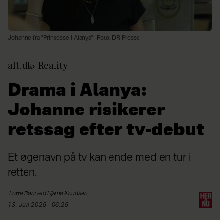
Johanne fra "Prinsesse i Alanya"
Foto: DR Presse
alt.dk
Reality
Drama i Alanya:
Johanne risikerer
retssag efter tv-debut
Et øgenavn på tv kan ende med en tur i
retten.
Lotte Røntved Hjarnø
Knudsen
13. Jun 2025 - 06:25