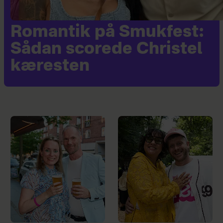
Romantik på Smukfest:
Sådan scorede Christel
kæresten