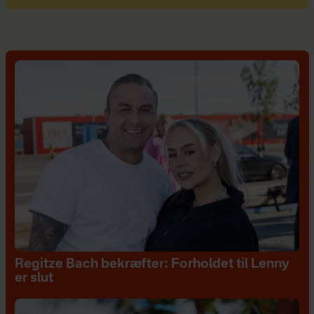
Regitze Bach bekræfter: Forholdet til Lenny
er slut