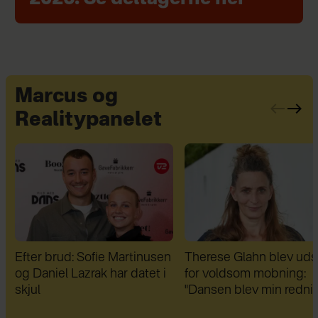
Marcus og
Realitypanelet
n
Therese Glahn blev udsat
Da Lars Rasmussen fik 
for voldsom mobning:
diagnoser, var han fuld a
"Dansen blev min redning"
fordomme: "I dag er de 
bedste venner"