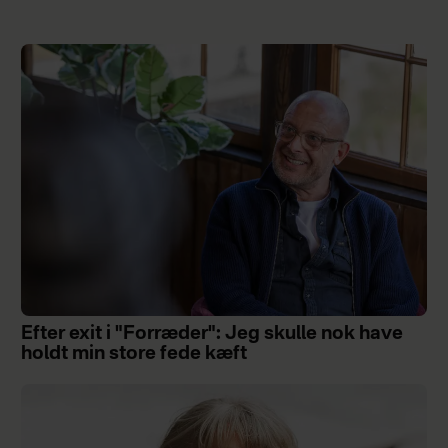
Efter exit i "Forræder": Jeg skulle nok have
holdt min store fede kæft