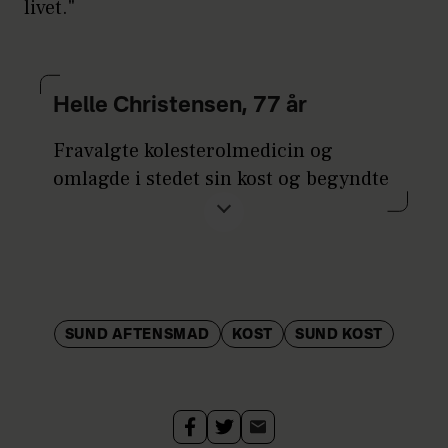
livet."
Helle Christensen, 77 år
Fravalgte kolesterolmedicin og
omlagde i stedet sin kost og begyndte
at dyrke motion for at holde det
høje kolesteroltal i skak.
SUND AFTENSMAD
KOST
SUND KOST