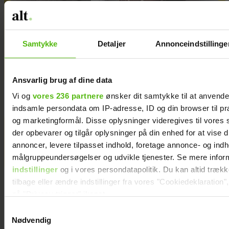
Samtykke
Detaljer
Annonceindstillinge
Irina Olsen og Victoria Babenko: Sådan finder
vi glow i hverdagen
Ansvarlig brug af dine data
Vi og
vores 236 partnere
ønsker dit samtykke til at anvend
indsamle persondata om IP-adresse, ID og din browser til præ
og marketingformål. Disse oplysninger videregives til vores
KÆMPE GALLERI: De kendte
der opbevarer og tilgår oplysninger på din enhed for at vise d
annoncer, levere tilpasset indhold, foretage annonce- og ind
elsker Smukfest
målgruppeundersøgelser og udvikle tjenester. Se mere infor
indstillinger
og i vores persondatapolitik. Du kan altid træk
tilbage eller ændre indstillinger fra vores "Cookiedeklaration",
på "Privacy trigger" ikonet.
Samtykkevalg
Dine valg anvendes på hele websitet.
Nødvendig