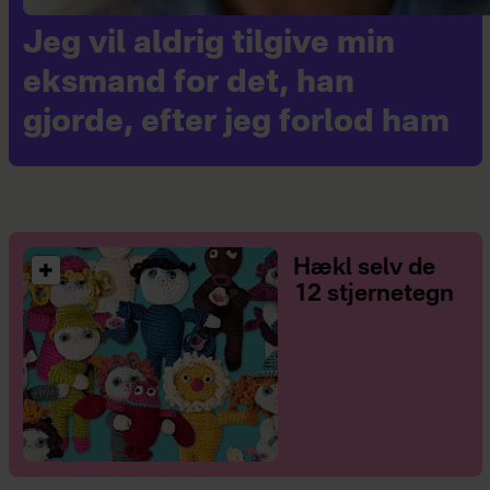
Jeg vil aldrig tilgive min
eksmand for det, han
gjorde, efter jeg forlod ham
Hækl selv de
12 stjernetegn