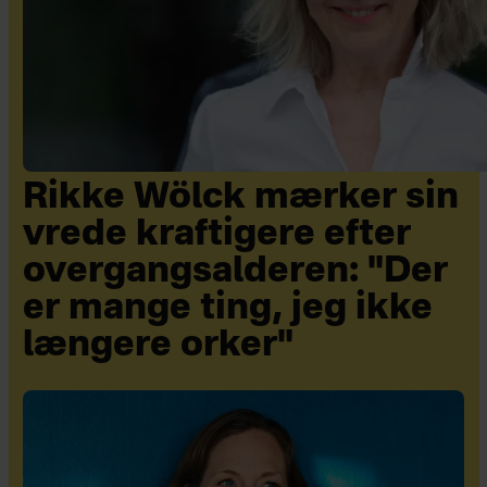
Rikke Wölck mærker sin
vrede kraftigere efter
overgangsalderen: "Der
er mange ting, jeg ikke
længere orker"