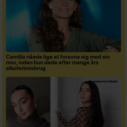
Camilla nåede lige at forsone sig med sin
mor, inden hun døde efter mange års
alkoholmisbrug
Sponsoreret indhold