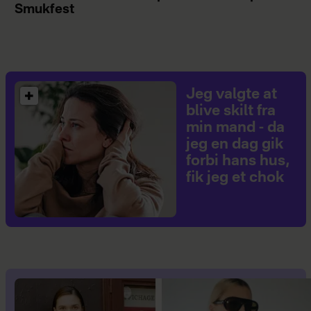
Smukfest
Jeg valgte at
blive skilt fra
min mand - da
jeg en dag gik
forbi hans hus,
fik jeg et chok