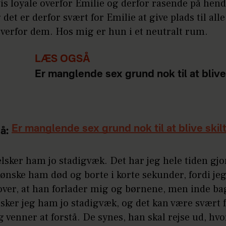
is loyale overfor Emilie og derfor rasende på hen
det er derfor svært for Emilie at give plads til alle
overfor dem. Hos mig er hun i et neutralt rum.
LÆS OGSÅ
Er manglende sex grund nok til at blive
Er manglende sex grund nok til at blive skil
å:
elsker ham jo stadigvæk. Det har jeg hele tiden gjor
ønske ham død og borte i korte sekunder, fordi jeg
over, at han forlader mig og børnene, men inde ba
sker jeg ham jo stadigvæk, og det kan være svært 
g venner at forstå. De synes, han skal rejse ud, hv