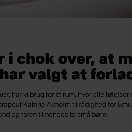
r i chok over, at 
ar valgt at forla
er, har vi brug for et rum, hvor alle følelse
terapeut Katrine Axholm til rådighed for Emili
mand og faren til hendes to små børn.