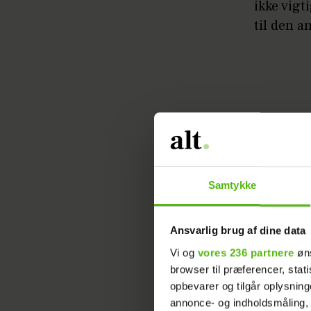
ikke vigt
til den a
"Nogle g
skal jeg 
Samtykke
skulle væ
den forpl
Ansvarlig brug af dine data
to børn.
Vi og
vores 236 partnere
øns
drømt om
browser til præferencer, stat
opbevarer og tilgår oplysning
"Og hvad
annonce- og indholdsmåling,