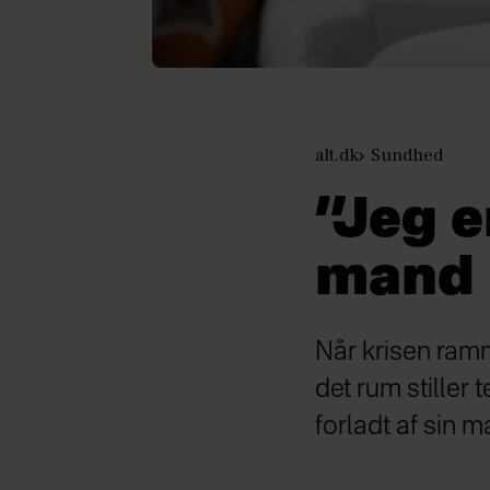
alt.dk
Sundhed
”Jeg e
mand h
Når krisen ramm
det rum stiller 
forladt af sin 