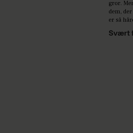
gror. Men
dem, der
er så hår
Svært 