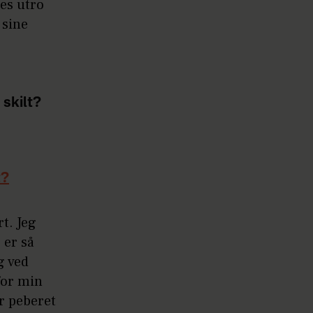
des utro
 sine
 skilt?
t?
t. Jeg
 er så
g ved
for min
or peberet