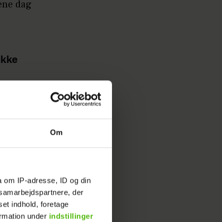
 ene dag
ikke
. Hvordan
t jeg
Om
de fra
den og de
g have
a om IP-adresse, ID og din
s samarbejdspartnere, der
set indhold, foretage
Hvordan
ormation under
indstillinger