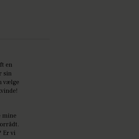
ft en
r sin
an vælge
kvinde!
e mine
forrådt.
 Er vi