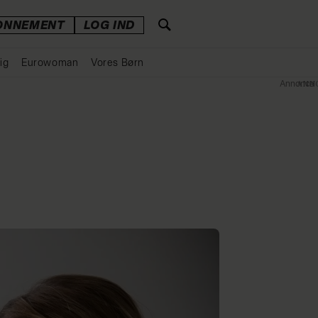
ONNEMENT
LOG IND
ig
Eurowoman
Vores Børn
Annonce