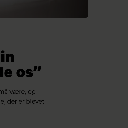
min
de os”
r må være, og
e, der er blevet