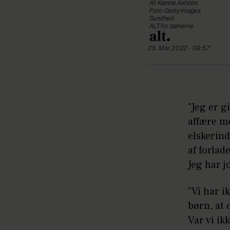
Af: Katrine Axholm
Foto: Getty Images
Sundhed
ALT for damerne
25. Mar 2022 - 09:57
"Jeg er g
affære me
elskerind
af forlad
Jeg har j
"Vi har i
børn, at 
Var vi ik