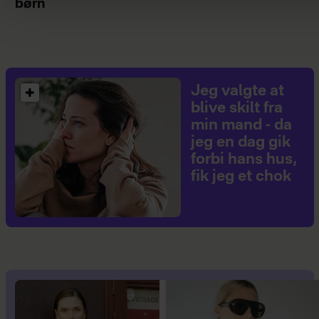
børn
Jeg valgte at
blive skilt fra
min mand - da
jeg en dag gik
forbi hans hus,
fik jeg et chok