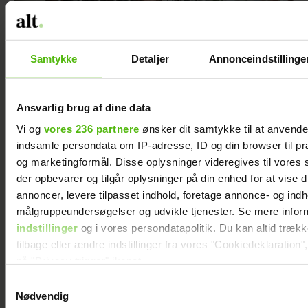
Samtykke
Detaljer
Annonceindstillinge
Ansvarlig brug af dine data
Vi og
vores 236 partnere
ønsker dit samtykke til at anvend
Umut Sakarya er vendt hjem med Johanne:
indsamle persondata om IP-adresse, ID og din browser til præ
Nu serverer han flæsk
og marketingformål. Disse oplysninger videregives til vores
der opbevarer og tilgår oplysninger på din enhed for at vise d
annoncer, levere tilpasset indhold, foretage annonce- og ind
målgruppeundersøgelser og udvikle tjenester. Se mere infor
indstillinger
og i vores persondatapolitik. Du kan altid træk
tilbage eller ændre indstillinger fra vores "Cookiedeklaration",
på "Privacy trigger" ikonet.
Samtykkevalg
Dine valg anvendes på hele websitet.
Nødvendig