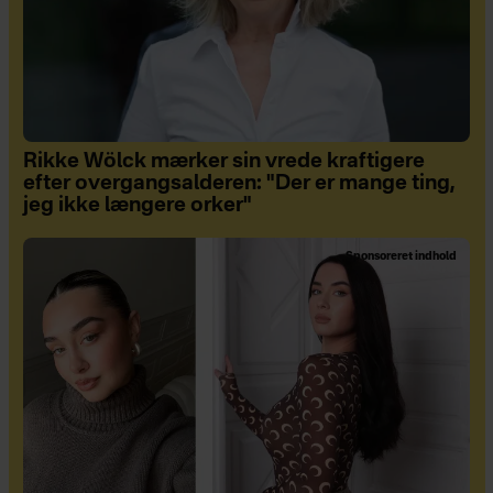
Rikke Wölck mærker sin vrede kraftigere
efter overgangsalderen: "Der er mange ting,
jeg ikke længere orker"
Sponsoreret indhold