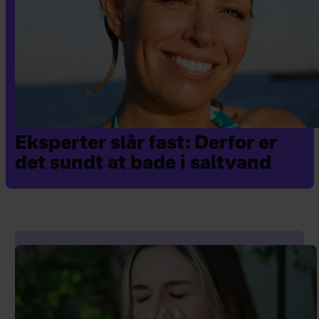
Eksperter slår fast: Derfor er
det sundt at bade i saltvand