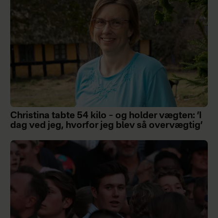
Christina tabte 54 kilo – og holder vægten: ’I
dag ved jeg, hvorfor jeg blev så overvægtig’