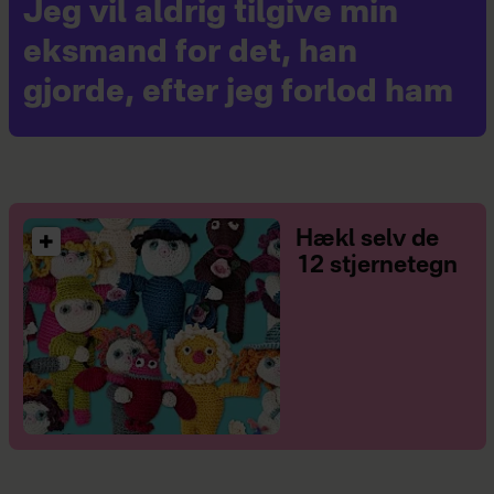
Jeg vil aldrig tilgive min
eksmand for det, han
gjorde, efter jeg forlod ham
Hækl selv de
12 stjernetegn