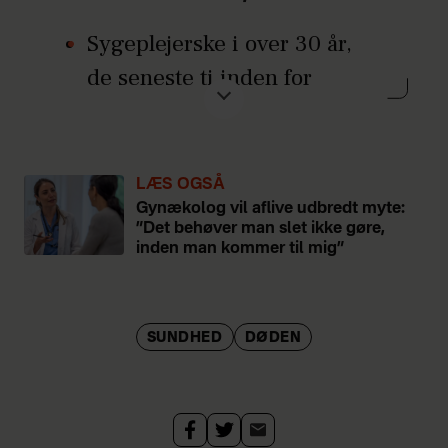
Sygeplejerske i over 30 år,
de seneste ti inden for
palliation (lindring ved
alvorlig sygdom og død).
Sorgcoach med speciale i
LÆS OGSÅ
Gynækolog vil aflive udbredt myte:
ventesorg og stifter af
”Det behøver man slet ikke gøre,
@ungsorg
.
inden man kommer til mig”
Se også
ungsorg.info
SUNDHED
DØDEN