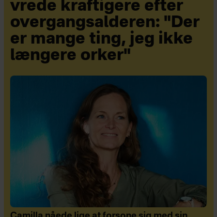
vrede kraftigere efter
overgangsalderen: "Der
er mange ting, jeg ikke
længere orker"
Camilla nåede lige at forsone sig med sin