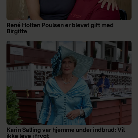
René Holten Poulsen er blevet gift med
Birgitte
Karin Salling var hjemme under indbrud: Vil
ikke leve i frygt