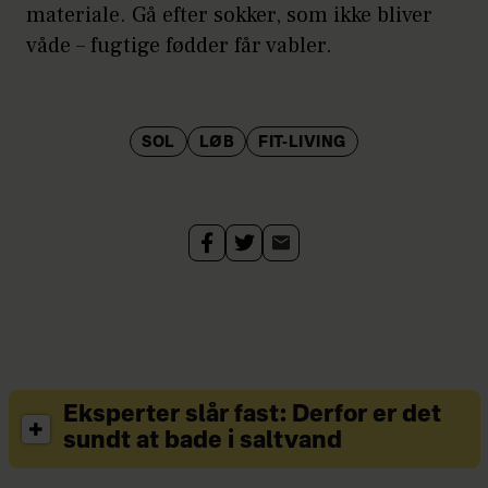
materiale. Gå efter sokker, som ikke bliver
våde – fugtige fødder får vabler.
SOL
LØB
FIT-LIVING
Eksperter slår fast: Derfor er det
sundt at bade i saltvand