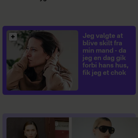
Jeg valgte at
blive skilt fra
min mand - da
jeg en dag gik
forbi hans hus,
fik jeg et chok