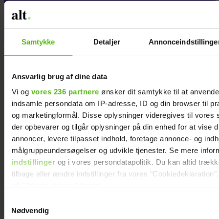
eksmand for det, han
gjorde, efter jeg forlod ham
Samtykke
Detaljer
Annonceindstillinge
Ansvarlig brug af dine data
Hækl selv de
Vi og
vores 236 partnere
ønsker dit samtykke til at anvend
12 stjernetegn
indsamle persondata om IP-adresse, ID og din browser til præ
og marketingformål. Disse oplysninger videregives til vores
der opbevarer og tilgår oplysninger på din enhed for at vise d
annoncer, levere tilpasset indhold, foretage annonce- og ind
målgruppeundersøgelser og udvikle tjenester. Se mere infor
indstillinger
og i vores persondatapolitik. Du kan altid træk
tilbage eller ændre indstillinger fra vores "Cookiedeklaration",
på "Privacy trigger" ikonet.
Samtykkevalg
Dine valg anvendes på hele websitet.
Nødvendig