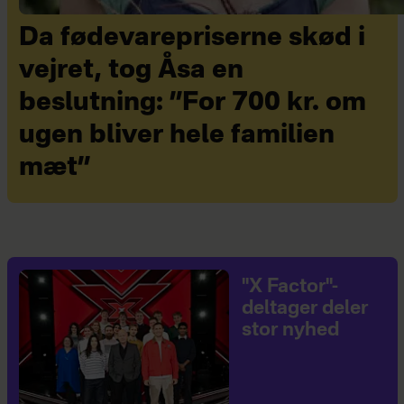
Da fødevarepriserne skød i
vejret, tog Åsa en
beslutning: ”For 700 kr. om
ugen bliver hele familien
mæt”
"X Factor"-
deltager deler
stor nyhed