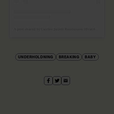
A post shared by Catrine Juliett Rasmussen (@catrine_juliett)
UNDERHOLDNING
BREAKING
BABY