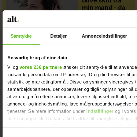
blive skilt fra
min mand - da
jeg en dag gik
forbi hans hus,
fik jeg et chok
Samtykke
Detaljer
Annonceindstillinger
Ansvarlig brug af dine data
Vi og
vores 236 partnere
ønsker dit samtykke til at anvend
indsamle persondata om IP-adresse, ID og din browser til pr
statistik og marketingformål. Disse oplysninger videregives t
samarbejdspartnere, der opbevarer og tilgår oplysninger på d
at vise dig målrettede annoncer, levere tilpasset indhold, for
annonce- og indholdsmåling, lave målgruppeundersøgelser o
tjenester. Se mere information under
indstillinger
og i vores
persondatapolitik. Du kan altid trække dit samtykke tilbage e
indstillinger fra vores "Cookiedeklaration", eller ved at trykk
trigger" ikonet.
Samtykkevalg