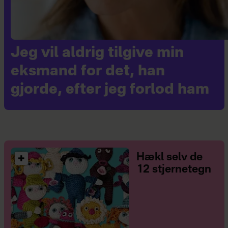
Jeg vil aldrig tilgive min
eksmand for det, han
gjorde, efter jeg forlod ham
Hækl selv de
12 stjernetegn