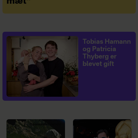
mæt”
Tobias Hamann
og Patricia
Thyberg er
blevet gift
Sponsoreret indhold