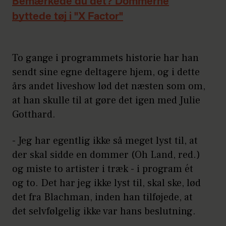
Bemærkede du det? Dommerne
byttede tøj i "X Factor"
To gange i programmets historie har han
sendt sine egne deltagere hjem, og i dette
års andet liveshow lød det næsten som om,
at han skulle til at gøre det igen med Julie
Gotthard.
- Jeg har egentlig ikke så meget lyst til, at
der skal sidde en dommer (Oh Land, red.)
og miste to artister i træk - i program ét
og to. Det har jeg ikke lyst til, skal ske, lød
det fra Blachman, inden han tilføjede, at
det selvfølgelig ikke var hans beslutning.