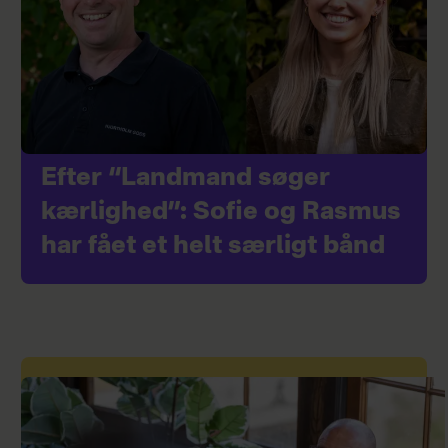
Efter “Landmand søger
kærlighed”: Sofie og Rasmus
har fået et helt særligt bånd