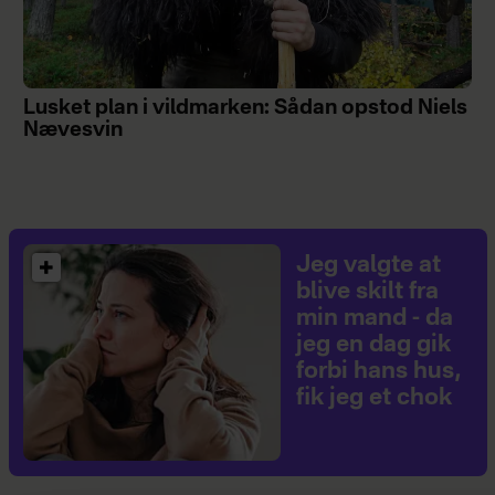
Lusket plan i vildmarken: Sådan opstod Niels
Nævesvin
Jeg valgte at
blive skilt fra
min mand - da
jeg en dag gik
forbi hans hus,
fik jeg et chok