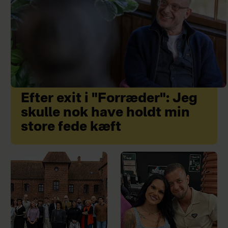
Efter exit i "Forræder": Jeg
skulle nok have holdt min
store fede kæft