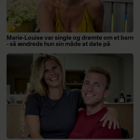
Marie-Louise var single og drømte om et barn
- så ændrede hun sin måde at date på