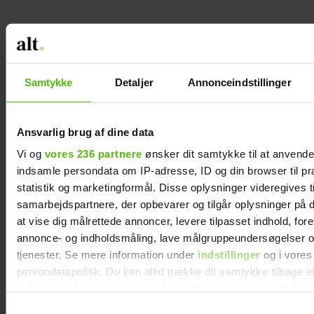
Samtykke
Detaljer
Annonceindstillinger
Ansvarlig brug af dine data
Vi og
vores 236 partnere
ønsker dit samtykke til at anvend
indsamle persondata om IP-adresse, ID og din browser til pr
statistik og marketingformål. Disse oplysninger videregives t
samarbejdspartnere, der opbevarer og tilgår oplysninger på d
at vise dig målrettede annoncer, levere tilpasset indhold, for
annonce- og indholdsmåling, lave målgruppeundersøgelser o
tjenester. Se mere information under
indstillinger
og i vores
persondatapolitik. Du kan altid trække dit samtykke tilbage e
indstillinger fra vores "Cookiedeklaration", eller ved at trykk
Guldknap-prisen 2026: Her
trigger" ikonet.
Samtykkevalg