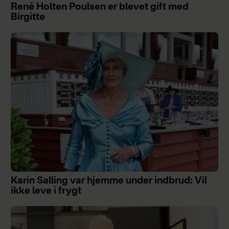
René Holten Poulsen er blevet gift med
Birgitte
Karin Salling var hjemme under indbrud: Vil
ikke leve i frygt