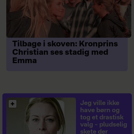
Tilbage i skoven: Kronprins
Christian ses stadig med
Emma
Jeg ville ikke
have børn og
tog et drastisk
valg – pludselig
skete der