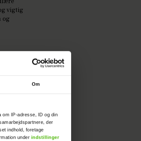
ulære
og vigtig
a og
eg kunne
Om
gle temaer
Summarum'
a om IP-adresse, ID og din
s samarbejdspartnere, der
js ende,
set indhold, foretage
 Derfor
ormation under
indstillinger