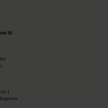
on til
 der
m
har i
ltagerne