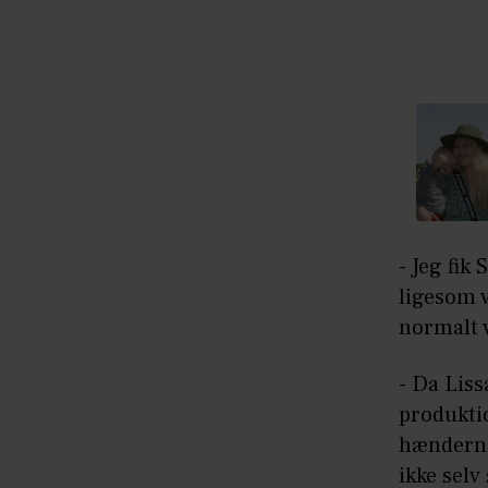
- Jeg fik
ligesom v
normalt v
- Da Liss
produktio
hænderne
ikke selv