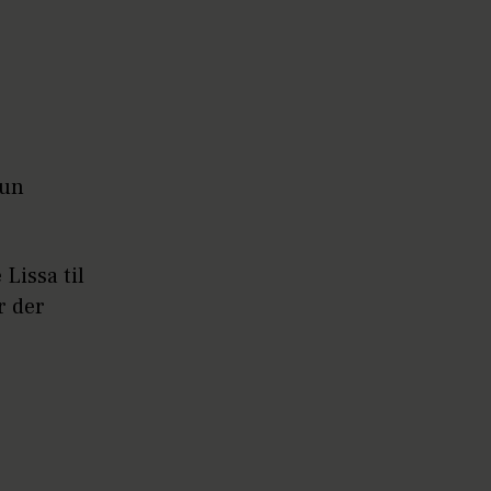
hun
Lissa til
r der