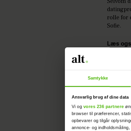
Selvom d
datingpro
rolle for
Sofie.
Læs ogs
familief
- Det har
Samtykke
mærke, at
op, der v
HER&NU/R
Ansvarlig brug af dine data
i sidste 
Vi og
vores 236 partnere
øns
browser til præferencer, stat
Da 'Bache
opbevarer og tilgår oplysning
blev film
annonce- og indholdsmåling,