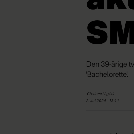
ak
SM
Den 39-årige tv
'Bachelorette'.
Charlotte
Légrádi
2. Jul 2024 - 13:11