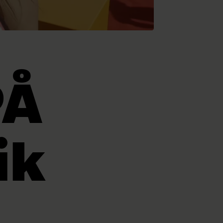
PÅ
ik