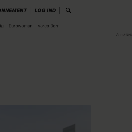
ONNEMENT
LOG IND
ig
Eurowoman
Vores Børn
Annonce