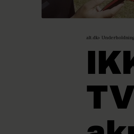
alt.dk
Underholdnin
IK
TV