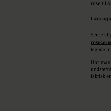
rose til 
Læs ogs
Seere af 
rosecerem
legede me
Har man 
undsætni
faktisk e