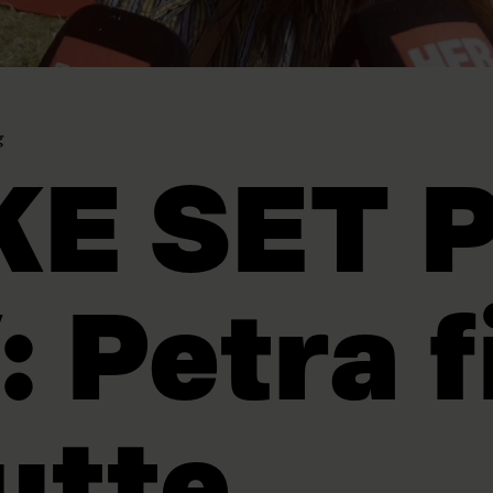
g
KE SET 
: Petra f