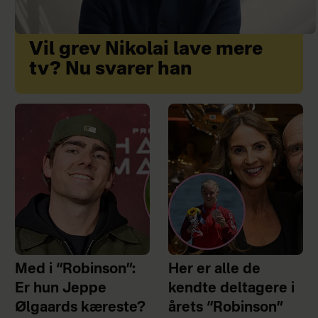
Vil grev Nikolai lave mere
tv? Nu svarer han
Med i “Robinson”:
Her er alle de
Er hun Jeppe
kendte deltagere i
Ølgaards kæreste?
årets “Robinson”