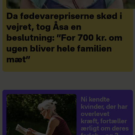
Da fødevarepriserne skød i
vejret, tog Åsa en
beslutning: ”For 700 kr. om
ugen bliver hele familien
mæt”
Ni kendte
kvinder, der har
overlevet
kræft, fortæller
ærligt om deres