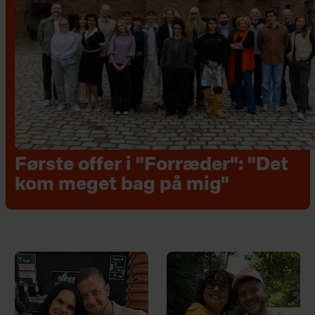
Første offer i "Forræder": "Det
kom meget bag på mig"