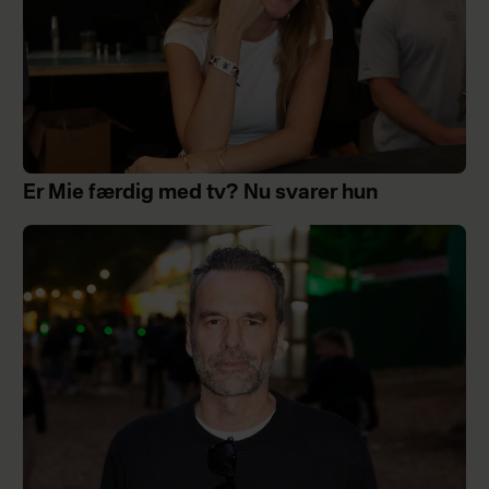
Er Mie færdig med tv? Nu svarer hun