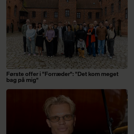
Første offer i "Forræder": "Det kom meget
bag på mig"