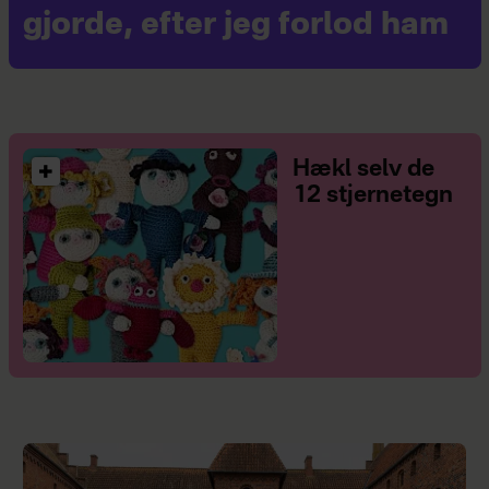
gjorde, efter jeg forlod ham
Hækl selv de
12 stjernetegn