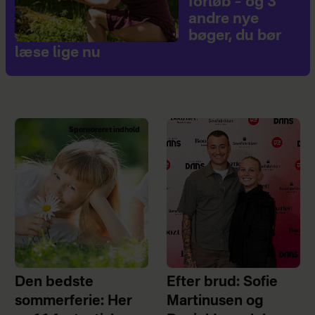
forløb – og 3
andre nye
bøger, du bør
læse lige nu
Sponsoreret indhold
Den bedste
Efter brud: Sofie
sommerferie: Her
Martinusen og