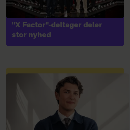
"X Factor"-deltager deler
stor nyhed