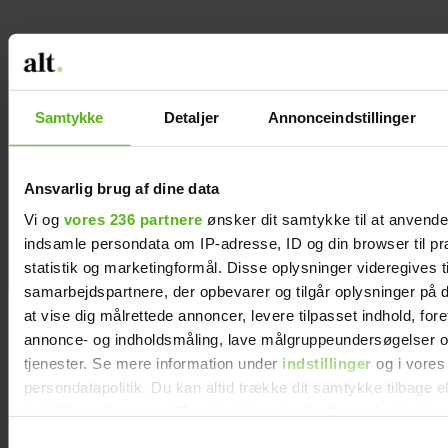
Jeg valgte at
Samtykke
Detaljer
Annonceindstillinger
blive skilt fra
min mand - da
jeg en dag gik
Ansvarlig brug af dine data
forbi hans hus,
Vi og
vores 236 partnere
ønsker dit samtykke til at anvend
fik jeg et chok
indsamle persondata om IP-adresse, ID og din browser til pr
statistik og marketingformål. Disse oplysninger videregives t
samarbejdspartnere, der opbevarer og tilgår oplysninger på d
at vise dig målrettede annoncer, levere tilpasset indhold, for
annonce- og indholdsmåling, lave målgruppeundersøgelser o
tjenester. Se mere information under
indstillinger
og i vores
persondatapolitik. Du kan altid trække dit samtykke tilbage e
indstillinger fra vores "Cookiedeklaration", eller ved at trykk
trigger" ikonet.
Samtykkevalg