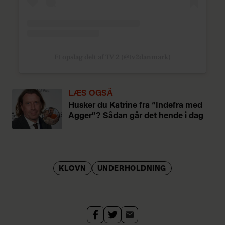
Et opslag delt af TV 2 (@tv2danmark)
LÆS OGSÅ
Husker du Katrine fra “Indefra med
Agger”? Sådan går det hende i dag
KLOVN
UNDERHOLDNING