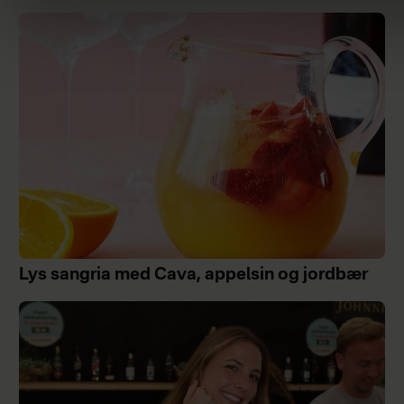
Lys sangria med Cava, appelsin og jordbær