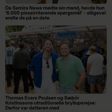
Da Samira Nawa mødte sin mand, havde hun
’6.000 pisseirriterende spørgsmål’ – alligevel
endte de på en date
Thomas Evers Poulsen og Sæþór
Kristínssons utraditionelle bryllupsrejse:
Derfor var datteren med