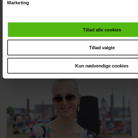
Marketing
Du kan til enhver tid trække dit samtykke tilbage via linket i 
læse mere om vores brug af cookies, samarbejdspartnere og
personoplysninger i forbindelse hermed i både
Tillad alle cookies
vores
privatlivspolitik
og
cookiepolitik
.
Tillad valgte
Janni Ree kan ikke gå i fred på Smukfest: Det
bliver vildere og vildere
Kun nødvendige cookies