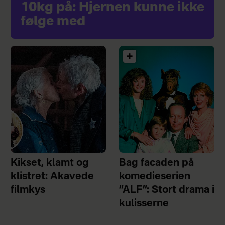
10kg på: Hjernen kunne ikke
følge med
Kikset, klamt og
Bag facaden på
klistret: Akavede
komedieserien
filmkys
”ALF”: Stort drama i
kulisserne