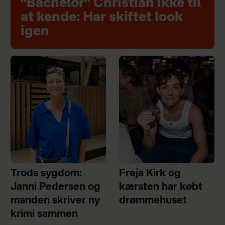
"Bachelor" Christian ikke til
at kende: Har skiftet look
igen
Trods sygdom:
Freja Kirk og
Janni Pedersen og
kærsten har købt
manden skriver ny
drømmehuset
krimi sammen