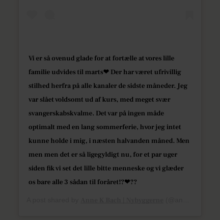
Vi er så ovenud glade for at fortælle at vores lille
familie udvides til marts❤ Der har været ufrivillig
stilhed herfra på alle kanaler de sidste måneder. Jeg
var slået voldsomt ud af kurs, med meget svær
svangerskabskvalme. Det var på ingen måde
optimalt med en lang sommerferie, hvor jeg intet
kunne holde i mig, i næsten halvanden måned. Men
men men det er så ligegyldigt nu, for et par uger
siden fik vi set det lille bitte menneske og vi glæder
os bare alle 3 sådan til foråret!?❤??
A post shared by
Anne K Bach | Nybyggerne
(@annekristine) on