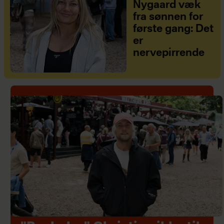
Nygaard væk
fra sønnen for
første gang: Det
er
nervepirrende