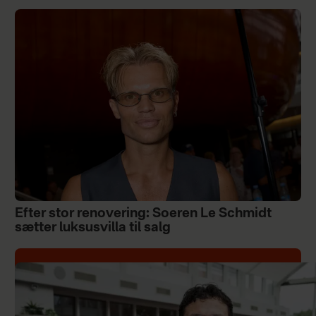
Efter stor renovering: Soeren Le Schmidt
sætter luksusvilla til salg