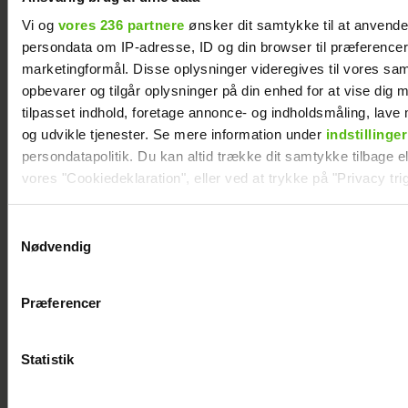
Vi og
vores 236 partnere
ønsker dit samtykke til at anvend
persondata om IP-adresse, ID og din browser til præferencer, 
marketingformål. Disse oplysninger videregives til vores sa
opbevarer og tilgår oplysninger på din enhed for at vise dig 
tilpasset indhold, foretage annonce- og indholdsmåling, lav
og udvikle tjenester. Se mere information under
indstillinger
persondatapolitik. Du kan altid trække dit samtykke tilbage ell
vores "Cookiedeklaration", eller ved at trykke på "Privacy trig
Dine valg anvendes på hele websitet.
Samtykkevalg
Nødvendig
Tobias Hamann og Patricia Thyberg er blevet
Vi ønsker dit samtykke til at indsamle og bruge data for at k
gift
relevant journalistisk indhold til dig.
Præferencer
Vi anvender egne cookies og cookies fra tredjeparter til at a
vores hjemmeside. Vi indsamler data om IP, ID og din browser 
generere statistik og huske dine præferencer samt til brug fo
Statistik
optimere vores reklametiltag på sociale medier og til at vise d
med sociale medier.