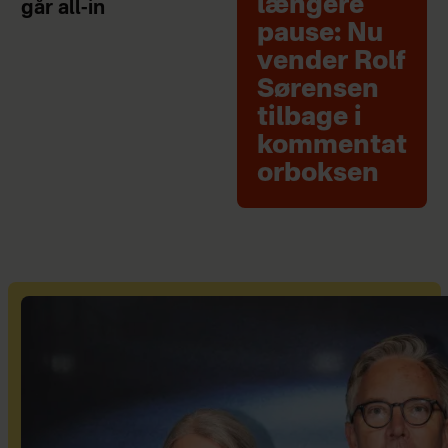
længere
går all-in
pause: Nu
vender Rolf
Sørensen
tilbage i
kommentat
orboksen