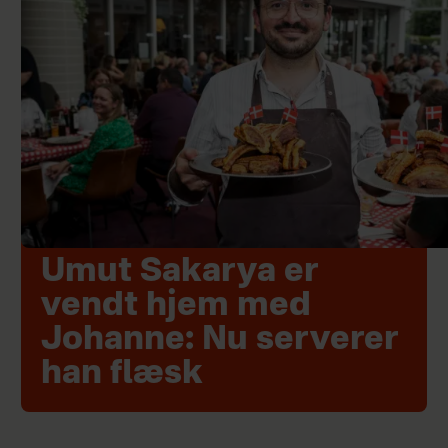
Umut Sakarya er
vendt hjem med
Johanne: Nu serverer
han flæsk