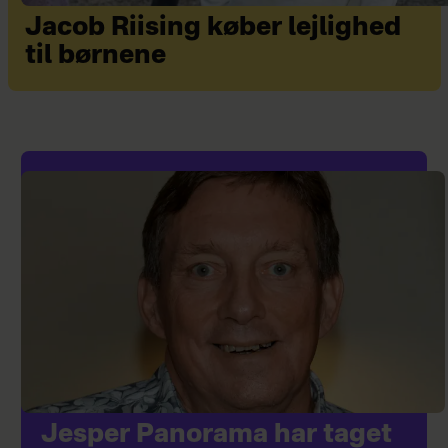
Jacob Riising køber lejlighed
til børnene
Jesper Panorama har taget