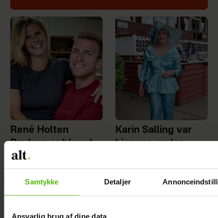
René Holten
Karin Salling var
Poulsen er blevet
hjemme under
gift med Birgitte
indbrud: Vil ikke
leve i frygt
Samtykke
Detaljer
Annonceindstill
Ansvarlig brug af dine data