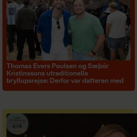
Thomas Evers Poulsen og Sæþór
Kristínssons utraditionelle
bryllupsrejse: Derfor var datteren med