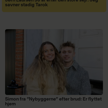
Jørn Laursen 50 år efter den store sejr: Jeg
savner stadig Tarok
Simon fra “Nybyggerne” efter brud: Er flyttet
hjem