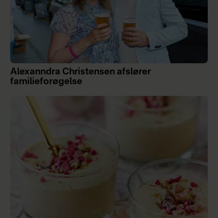
Alexanndra Christensen afslører
familieforøgelse