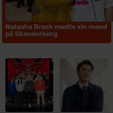
Natasha Brock mødte sin mand
på Skanderborg