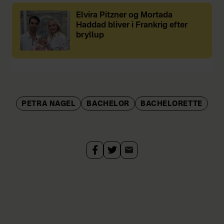
Elvira Pitzner og Mortada
Haddad bliver i Frankrig efter
bryllup
PETRA NAGEL
BACHELOR
BACHELORETTE