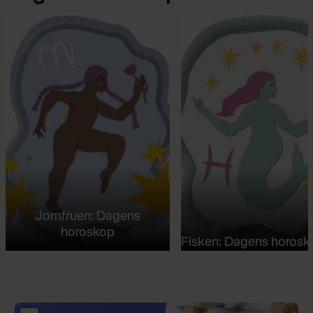
Jomfruen: Dagens
horoskop
Fisken: Dagens horosk