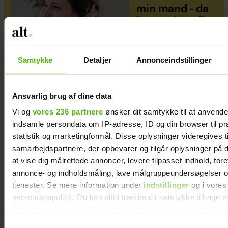
min mand - da
jeg en dag gik
forbi hans hus,
fik jeg et chok
Samtykke
Detaljer
Annonceindstillinger
Ansvarlig brug af dine data
Vi og
vores 236 partnere
ønsker dit samtykke til at anvend
indsamle persondata om IP-adresse, ID og din browser til pr
statistik og marketingformål. Disse oplysninger videregives t
samarbejdspartnere, der opbevarer og tilgår oplysninger på d
at vise dig målrettede annoncer, levere tilpasset indhold, for
annonce- og indholdsmåling, lave målgruppeundersøgelser o
tjenester. Se mere information under
indstillinger
og i vores
persondatapolitik. Du kan altid trække dit samtykke tilbage e
indstillinger fra vores "Cookiedeklaration", eller ved at trykk
trigger" ikonet.
Samtykkevalg