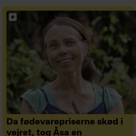
Da fødevarepriserne skød i
vejret, tog Åsa en