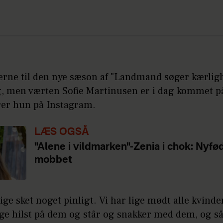
erne til den nye sæson af "Landmand søger kærligh
g, men værten Sofie Martinusen er i dag kommet på
ører hun på Instagram.
LÆS OGSÅ
"Alene i vildmarken"-Zenia i chok: Nyfø
mobbet
lige sket noget pinligt. Vi har lige mødt alle kvind
ige hilst på dem og står og snakker med dem, og så