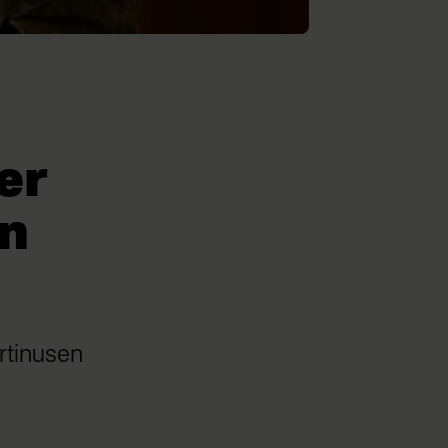
er
on
rtinusen