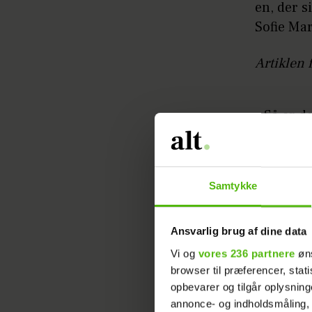
en, der s
Sofie Mar
Artiklen 
– Så er d
spist bla
kunne, så
Samtykke
Herefter 
for sage
Ansvarlig brug af dine data
– Så har 
Vi og
vores 236 partnere
øns
sådan me
browser til præferencer, stat
stykke, f
opbevarer og tilgår oplysning
annonce- og indholdsmåling,