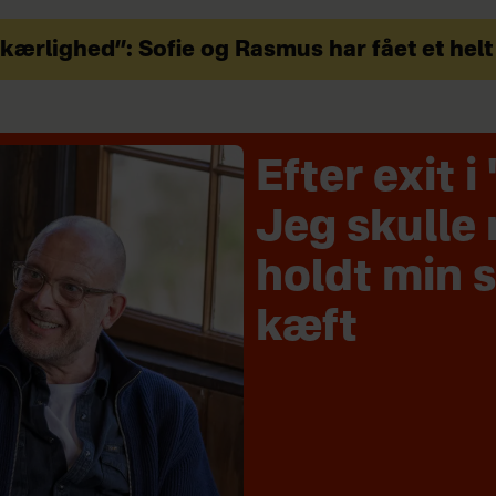
ærlighed”: Sofie og Rasmus har fået et helt
Efter exit 
Jeg skulle
holdt min 
kæft