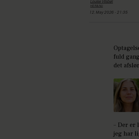
Louise
Vilsbøl
HER&NU
12. May 2026 - 21:35
Optagels
fuld gan
det afsl
– Der er 
jeg har l