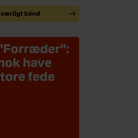
 særligt bånd
i "Forræder":
 nok have
store fede