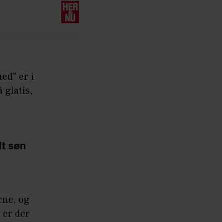
ed" er i
 glatis,
dt søn
erne, og
 er der