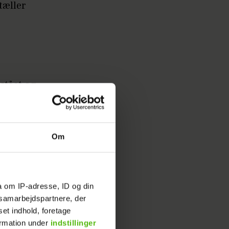
tæller
 stået og
 godt
Om
å fik syn
gang
a om IP-adresse, ID og din
helt
s samarbejdspartnere, der
v.
set indhold, foretage
ormation under
indstillinger