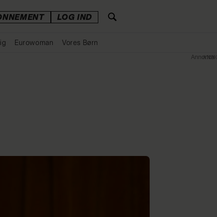
ONNEMENT
LOG IND
ig
Eurowoman
Vores Børn
Annonce