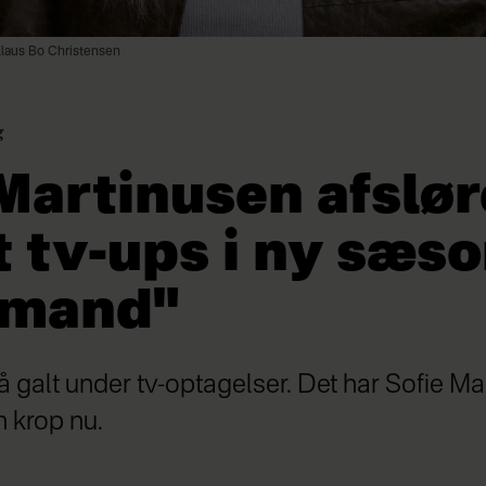
Klaus Bo Christensen
g
Martinusen afslør
t tv-ups i ny sæs
dmand"
 galt under tv-optagelser. Det har Sofie Ma
 krop nu.