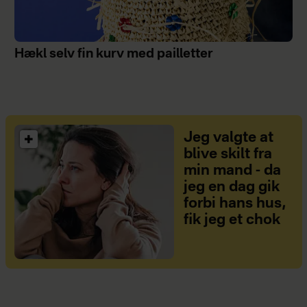
Hækl selv fin kurv med pailletter
Jeg valgte at
blive skilt fra
min mand - da
jeg en dag gik
forbi hans hus,
fik jeg et chok