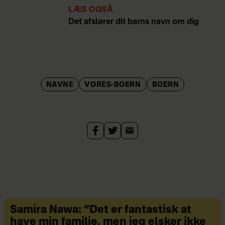
LÆS OGSÅ
Det afslører dit barns navn om dig
NAVNE
VORES-BOERN
BOERN
Samira Nawa: ”Det er fantastisk at
have min familie, men jeg elsker ikke