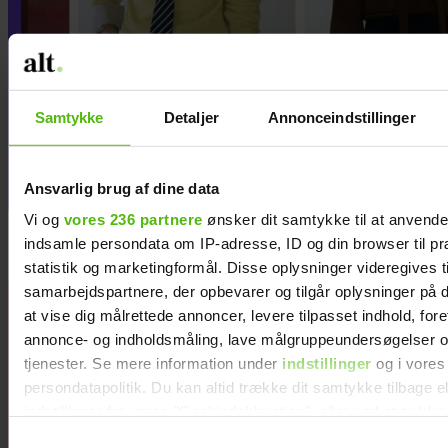
Samtykke
Detaljer
Annonceindstillinger
Guldknap-prisen 2026: Her kan
du stemme på din favorit
Ansvarlig brug af dine data
Vi og
vores 236 partnere
ønsker dit samtykke til at anvend
indsamle persondata om IP-adresse, ID og din browser til pr
statistik og marketingformål. Disse oplysninger videregives t
samarbejdspartnere, der opbevarer og tilgår oplysninger på d
Samira Nawa:
at vise dig målrettede annoncer, levere tilpasset indhold, for
”Det er
annonce- og indholdsmåling, lave målgruppeundersøgelser o
fantastisk at
tjenester. Se mere information under
indstillinger
og i vores
have min
persondatapolitik. Du kan altid trække dit samtykke tilbage e
familie, men jeg
indstillinger fra vores "Cookiedeklaration", eller ved at trykk
elsker ikke
trigger" ikonet.
Samtykkevalg