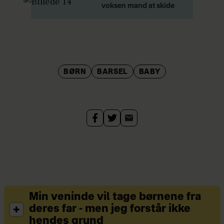
voksen mand at skide
BØRN
BARSEL
BABY
Min veninde vil tage børnene fra
deres far - men jeg forstår ikke
hendes grund