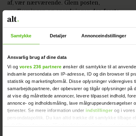
af, vær nærværende. Glem posten,
madlavningen og oprydningen den første
halve time.
– Drop alt, hvad der hedder multitasking.
Samtykke
Detaljer
Annonceindstillinger
Vi kvinder skal lære at singletaske,
opfordrer Christina Tatarczuk.
Ansvarlig brug af dine data
Vi og
vores 236 partnere
ønsker dit samtykke til at anvend
Dit barn mærker straks, hvis du har
indsamle persondata om IP-adresse, ID og din browser til pr
tankerne 117 andre steder, så vælg at sige
statistik og marketingformål. Disse oplysninger videregives t
‘vi har været væk fra hinanden hele dagen,
samarbejdspartnere, der opbevarer og tilgår oplysninger på d
og lige nu er der ikke noget vigtigere end
at vise dig målrettede annoncer, levere tilpasset indhold, for
at være sammen med dig’.
annonce- og indholdsmåling, lave målgruppeundersøgelser o
tjenester. Se mere information under
indstillinger
og i vores
– På den måde ‘lader’ du også dit barn op
persondatapolitik. Du kan altid trække dit samtykke tilbage e
indstillinger fra vores "Cookiedeklaration", eller ved at trykk
til, at du om lidt går ud og laver aftensmad
trigger" ikonet.
eller andet praktisk, siger Christina.
Samtykkevalg