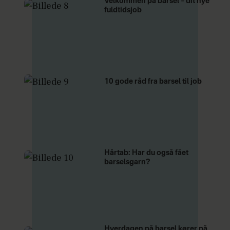
Velkommen på barsel – dit nye
fuldtidsjob
10 gode råd fra barsel til job
Hårtab: Har du også fået
barselsgarn?
Hverdagen på barsel kører på