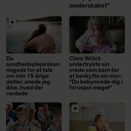
moderskabet”
Da
Clara Wölck
sundhedsplejersken
undertrykte sin
ringede for at tale
vrede som barn for
om min 15-årige
at beskytte sin mor:
datter, anede jeg
"Du bekymrede dig i
ikke, hvad der
forvejen meget"
ventede