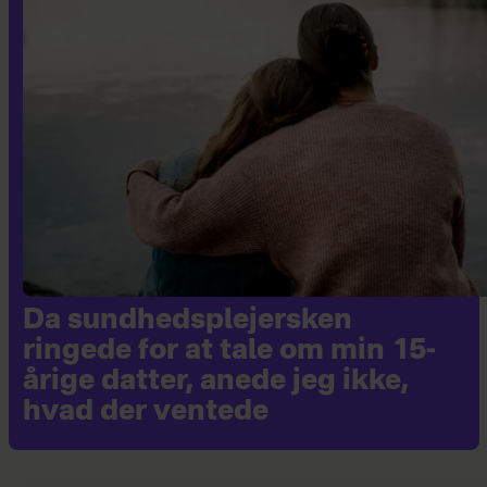
Da sundhedsplejersken
ringede for at tale om min 15-
årige datter, anede jeg ikke,
hvad der ventede