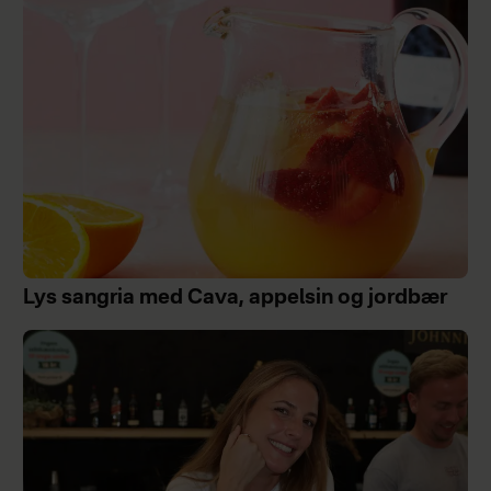
Lys sangria med Cava, appelsin og jordbær