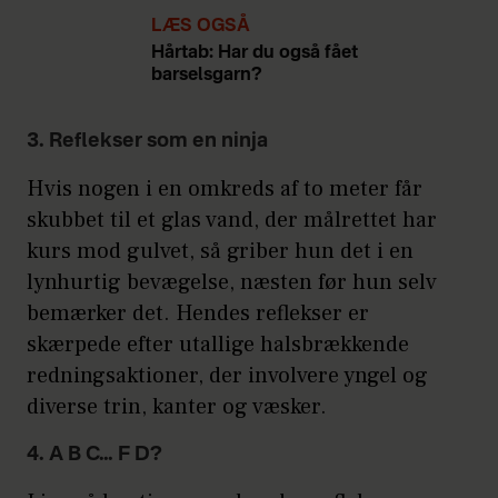
LÆS OGSÅ
Hårtab: Har du også fået
barselsgarn?
3. Reflekser som en ninja
Hvis nogen i en omkreds af to meter får
skubbet til et glas vand, der målrettet har
kurs mod gulvet, så griber hun det i en
lynhurtig bevægelse, næsten før hun selv
bemærker det. Hendes reflekser er
skærpede efter utallige halsbrækkende
redningsaktioner, der involvere yngel og
diverse trin, kanter og væsker.
4. A B C… F D?