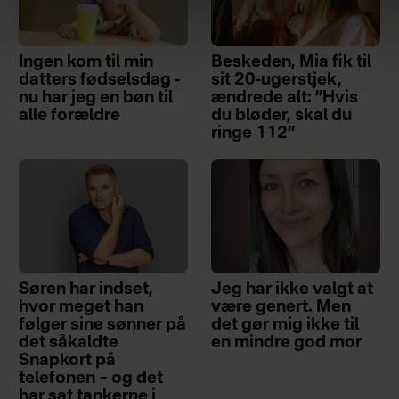
Ingen kom til min
Beskeden, Mia fik til
datters fødselsdag -
sit 20-ugerstjek,
nu har jeg en bøn til
ændrede alt: ”Hvis
alle forældre
du bløder, skal du
ringe 112”
Søren har indset,
Jeg har ikke valgt at
hvor meget han
være genert. Men
følger sine sønner på
det gør mig ikke til
det såkaldte
en mindre god mor
Snapkort på
telefonen – og det
har sat tankerne i