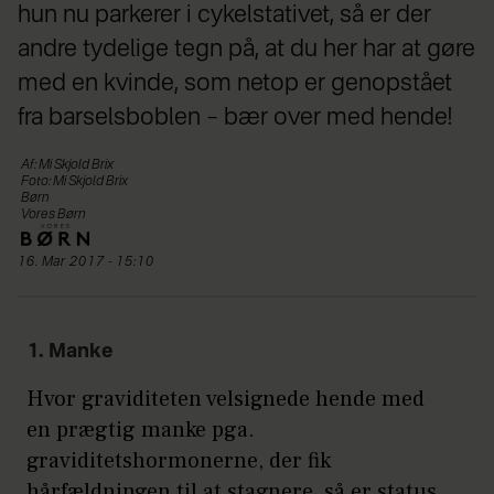
hun nu parkerer i cykelstativet, så er der
andre tydelige tegn på, at du her har at gøre
med en kvinde, som netop er genopstået
fra barselsboblen – bær over med hende!
Af: Mi Skjold Brix
Foto: Mi Skjold Brix
Børn
Vores Børn
16. Mar 2017 - 15:10
1. Manke
Hvor graviditeten velsignede hende med
en prægtig manke pga.
graviditetshormonerne, der fik
hårfældningen til at stagnere, så er status