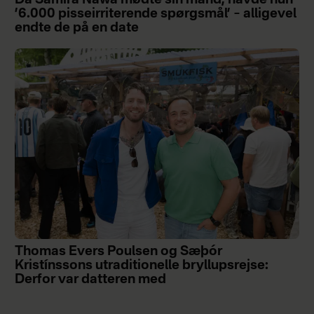
’6.000 pisseirriterende spørgsmål’ – alligevel
endte de på en date
Thomas Evers Poulsen og Sæþór
Kristínssons utraditionelle bryllupsrejse:
Derfor var datteren med