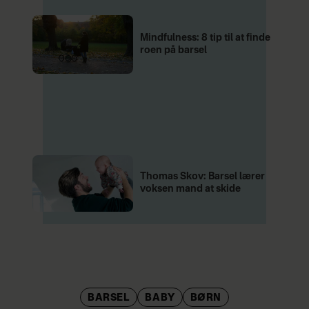
Mindfulness: 8 tip til at finde
roen på barsel
Thomas Skov: Barsel lærer
voksen mand at skide
BARSEL
BABY
BØRN