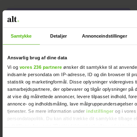
Samtykke
Detaljer
Annonceindstillinger
Ansvarlig brug af dine data
Vi og
vores 236 partnere
ønsker dit samtykke til at anvend
indsamle persondata om IP-adresse, ID og din browser til pr
statistik og marketingformål. Disse oplysninger videregives t
samarbejdspartnere, der opbevarer og tilgår oplysninger på d
Clara Wölck undertrykte sin
at vise dig målrettede annoncer, levere tilpasset indhold, for
vrede som barn for at
annonce- og indholdsmåling, lave målgruppeundersøgelser o
beskytte sin mor: "Du
tjenester. Se mere information under
indstillinger
og i vores
persondatapolitik. Du kan altid trække dit samtykke tilbage e
bekymrede dig i forvejen
indstillinger fra vores "Cookiedeklaration", eller ved at trykk
meget"
trigger" ikonet.
Samtykkevalg