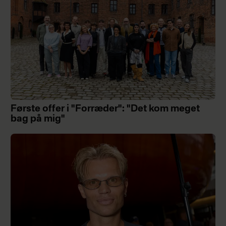
Første offer i "Forræder": "Det kom meget
bag på mig"