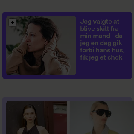
Jeg valgte at
blive skilt fra
min mand - da
jeg en dag gik
forbi hans hus,
fik jeg et chok