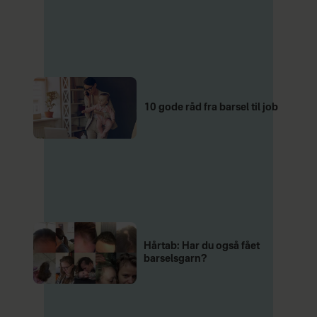
10 gode råd fra barsel til job
Hårtab: Har du også fået
barselsgarn?