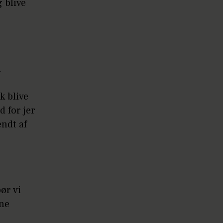
 blive
n
k blive
d for jer
ændt af
ør vi
rne