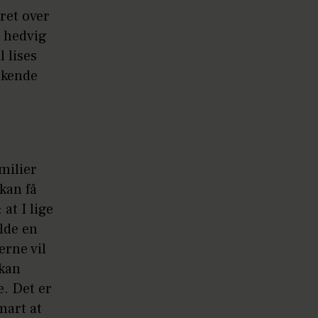
ret over
e hedvig
 lises
skende
milier
kan få
at I lige
olde en
erne vil
 kan
e. Det er
mart at