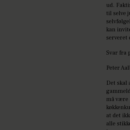
ud. Fakti
til selve
selvfølge
kan invit
serveret 
Svar fra 
Peter Aa
Det skal 
gammelda
må være 
køkkenkun
at det ik
alle stik