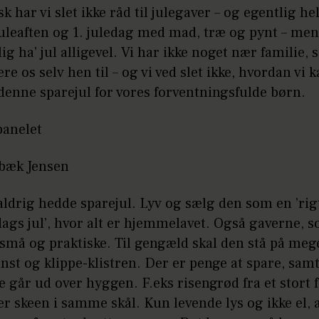
sk har vi slet ikke råd til julegaver – og egentlig hel
 juleaften og 1. juledag med mad, træ og pynt – men 
lig ha’ jul alligevel. Vi har ikke noget nær familie, 
ere os selv hen til – og vi ved slet ikke, hvordan vi k
denne sparejul for vores forventningsfulde børn.
panelet
lbæk Jensen
aldrig hedde sparejul. Lyv og sælg den som en ’rig
gs jul’, hvor alt er hjemmelavet. Også gaverne, 
små og praktiske. Til gengæld skal den stå på meg
st og klippe-klistren. Der er penge at spare, sam
ke går ud over hyggen. F.eks risengrød fra et stort 
ker skeen i samme skål. Kun levende lys og ikke el, 