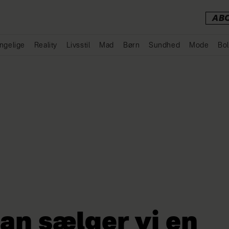
AB
ngelige
Reality
Livsstil
Mad
Børn
Sundhed
Mode
Bol
Annonce
an sælger vi en