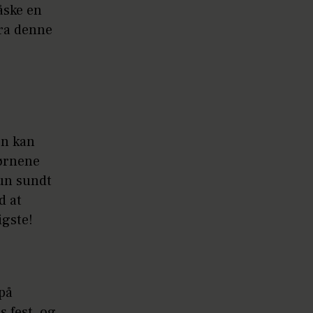
åske en
fra denne
en kan
børnene
kun sundt
d at
igste!
på
 fest, og