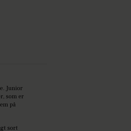
e. Junior
r, som er
 dem på
igt sort