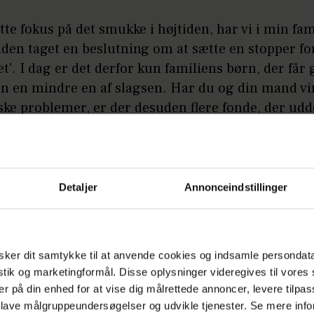
tte fokus på det smukke i højtiden, har vi i min fam
siden taget en beslutning om at sætte en stopper fo
t’. I dag er det derfor kun familiens børn, der får 
un en mindre en af slagsen. Har du og din mand vi
ke problemer, er der desuden flere fonde, der udd
 med julegodter, flæskesteg og så videre.
Annonce
Detaljer
Annonceindstillinger
ker dit samtykke til at anvende cookies og indsamle persondat
istik og marketingformål. Disse oplysninger videregives til vore
er på din enhed for at vise dig målrettede annoncer, levere tilpas
rie Lillelund
 lave målgruppeundersøgelser og udvikle tjenester. Se mere inf