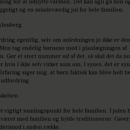
seng for at udnytte varmen. Det kan sgu gå hen og
ggeligt og en mindeværdig jul for hele familien.
ylenberg
dring egentlig, selv om anledningen jo ikke er de
. Men tag endelig børnene med i planlægningen af
n. Gør et stort nummer ud af det, så skal det da no
ær hvis I ikke selv virker som om, I synes, det er syn
rfaring siger mig, at børn faktisk kan blive helt t
 udfordring.
kkelsen
et vigtigt samlingspunkt for hele familien. I julen b
været med familien og hylde traditionerne. Gave
erimod i anden række.