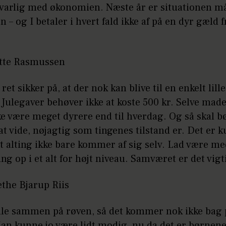
varlig med økonomien. Næste år er situationen m
n – og I betaler i hvert fald ikke af på en dyr gæld 
tte Rasmussen
ret sikker på, at der nok kan blive til en enkelt lille
 Julegaver behøver ikke at koste 500 kr. Selve mad
ke være meget dyrere end til hverdag. Og så skal 
at vide, nøjagtig som tingenes tilstand er. Det er 
at alting ikke bare kommer af sig selv. Lad være me
ing op i et alt for højt niveau. Samværet er det vigt
the Bjarup Riis
 alle sammen på røven, så det kommer nok ikke bag 
n kunne jo være lidt modig, nu da det er børnenes