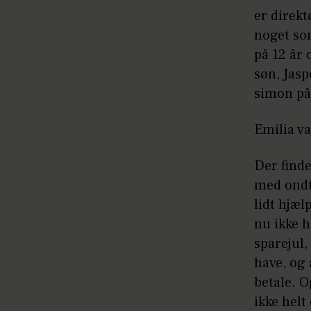
er direkt
noget so
på 12 år 
søn, Jasp
simon på
Emilia v
Der finde
med ondt 
lidt hjæl
nu ikke h
sparejul,
have, og 
betale. O
ikke helt