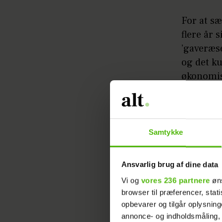
For at sæ
flere år 
’gaveræse
og det k
økonomis
julekurve
Samtykke
Ansvarlig brug af dine data
Vi og
vores 236 partnere
øns
browser til præferencer, stat
opbevarer og tilgår oplysning
Karen-Ma
annonce- og indholdsmåling,