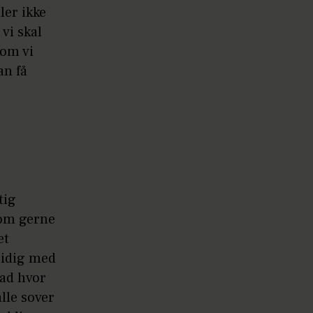
ler ikke
vi skal
som vi
an få
tig
som gerne
et
tidig med
fad hvor
alle sover