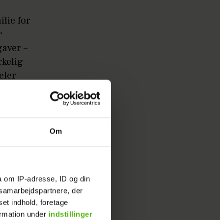
ilie for
r
gaver –
rkelig
eler
Om
a om IP-adresse, ID og din
s samarbejdspartnere, der
set indhold, foretage
ormation under
indstillinger