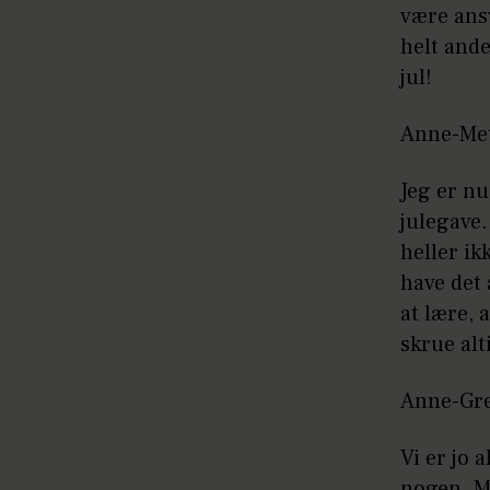
være ans
helt ande
jul!
Anne-Me
Jeg er nu 
julegave.
heller ik
have det 
at lære, 
skrue alt
Anne-Gre
Vi er jo
nogen. Ma