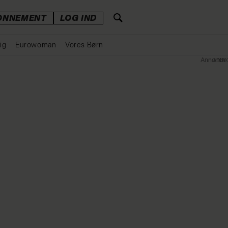
ONNEMENT
LOG IND
ig
Eurowoman
Vores Børn
Annonce