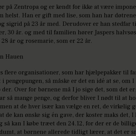
ør på Zentropa og er kendt for ikke at være impone
m helst. Han er gift med lise, som han har døtren
og sigrid på 23 år med. Derudover er han stedfar til
er, 30 år. og med til familien hører Jaspers halvsø
 28 år og rosemarie, som er 22 år.
an Hauen
s flere organisationer, som har hjælpepakker til fa
i pengepungen, så måske er det en idé at se, om I 
p der. Over for børnene må I jo sige det, som det er: 
ar så mange penge, og derfor bliver I nødt til at h
 men at de hver især kan vælge en ret, de virkelig g
at de kan ønske sig én gave, der koster maks det, I
g så kan I købe træet den 24.12, for der er de billig
 dumt, at børnene allerede tidligt lærer, at det er s