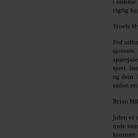
i samme 
rigtig hy
Troels M
Fed udfor
sjoveste
sparejule
sjovt. Is
og dem. E
sådan en
Brian Mi
Julen er 
nyde sam
kommer d