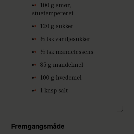
100 g smør,
stuetempereret
120 g sukker
½ tsk vaniljesukker
½ tsk mandelessens
85 g mandelmel
100 g hvedemel
1 knsp salt
Fremgangsmåde