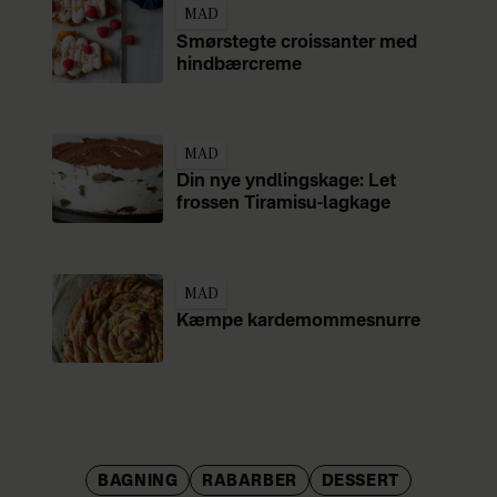
MAD
Smørstegte croissanter med
hindbærcreme
MAD
Din nye yndlingskage: Let
frossen Tiramisu-lagkage
MAD
Kæmpe kardemommesnurre
BAGNING
RABARBER
DESSERT