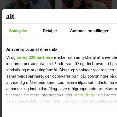
Samtykke
Detaljer
Annonceindstillinger
Peter Qvortrup
Christel og
Ansvarlig brug af dine data
Geisling røber
kæresten er klar på
fremtidsplaner:
tv sammen
Vi og
vores 236 partnere
ønsker dit samtykke til at anvend
Håber at få det
indsamle persondata om IP-adresse, ID og din browser til pr
statistik og marketingformål. Disse oplysninger videregives t
igennem
samarbejdspartnere, der opbevarer og tilgår oplysninger på d
at vise dig målrettede annoncer, levere tilpasset indhold, for
annonce- og indholdsmåling, lave målgruppeundersøgelser o
tjenester. Se mere information under
indstillinger
og i vores
persondatapolitik. Du kan altid trække dit samtykke tilbage e
indstillinger fra vores "Cookiedeklaration", eller ved at trykk
trigger" ikonet.
Samtykkevalg