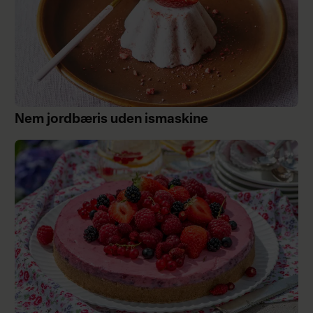
Nem jordbæris uden ismaskine