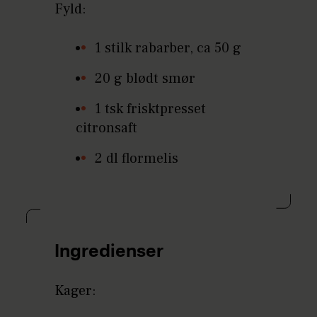
Fyld:
1 stilk rabarber, ca 50 g
20 g blødt smør
1 tsk frisktpresset
citronsaft
2 dl flormelis
Ingredienser
Kager: