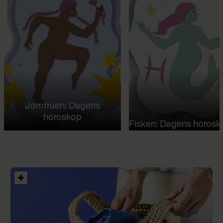
Jomfruen: Dagens
horoskop
Fisken: Dagens horosk