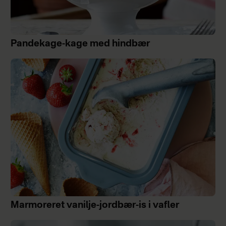
Pandekage-kage med hindbær
Marmoreret vanilje-jordbær-is i vafler