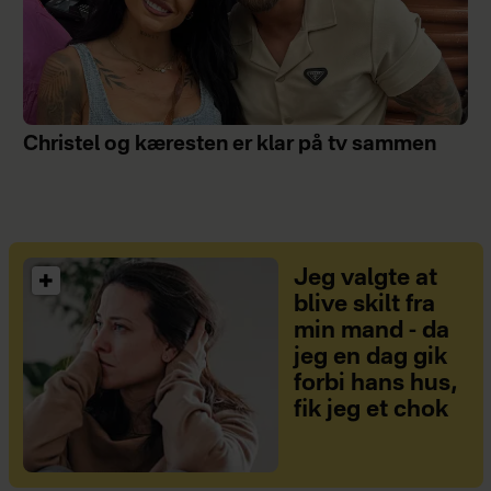
Christel og kæresten er klar på tv sammen
Jeg valgte at
blive skilt fra
min mand - da
jeg en dag gik
forbi hans hus,
fik jeg et chok