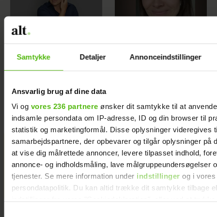
Søren har indset,
Jeg har ikke valgt at
Samtykke
Detaljer
Annonceindstillinger
hvor meget han
være genert. Men
følger sine sønner på
det gør mig ikke til
det såkaldte
en mindre god mor
Snapkort på
Ansvarlig brug af dine data
telefonen – og det
Vi og
vores 236 partnere
ønsker dit samtykke til at anvend
har sat tankerne i
gang
indsamle persondata om IP-adresse, ID og din browser til pr
statistik og marketingformål. Disse oplysninger videregives t
samarbejdspartnere, der opbevarer og tilgår oplysninger på d
Jeg vil aldrig tilgive min
at vise dig målrettede annoncer, levere tilpasset indhold, for
eksmand for det, han gjorde,
annonce- og indholdsmåling, lave målgruppeundersøgelser o
tjenester. Se mere information under
indstillinger
og i vores
efter jeg forlod ham
persondatapolitik. Du kan altid trække dit samtykke tilbage e
indstillinger fra vores "Cookiedeklaration", eller ved at trykk
trigger" ikonet.
Samtykkevalg