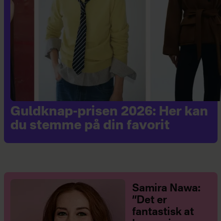
Guldknap-prisen 2026: Her kan
du stemme på din favorit
Samira Nawa:
”Det er
fantastisk at