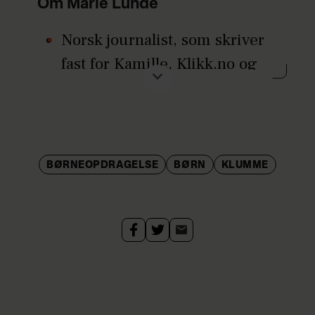
Om Marie Lunde
Norsk journalist, som skriver
fast for Kamille, Klikk.no og
Foreldre & Barn.
Hun bor i Oslo sammen med
sin mand Ola og deres to
drenge, Laurits og Jæger.
BØRNEOPDRAGELSE
BØRN
KLUMME