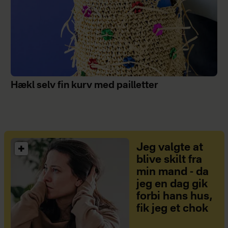
Hækl selv fin kurv med pailletter
Jeg valgte at
blive skilt fra
min mand - da
jeg en dag gik
forbi hans hus,
fik jeg et chok