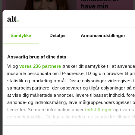
have min
familie, men jeg
elsker ikke
moderskabet”
Samtykke
Detaljer
Annonceindstillinger
Ansvarlig brug af dine data
Vi og
vores 236 partnere
ønsker dit samtykke til at anvend
indsamle persondata om IP-adresse, ID og din browser til pr
statistik og marketingformål. Disse oplysninger videregives t
samarbejdspartnere, der opbevarer og tilgår oplysninger på d
at vise dig målrettede annoncer, levere tilpasset indhold, for
annonce- og indholdsmåling, lave målgruppeundersøgelser o
tjenester. Se mere information under
indstillinger
og i vores
persondatapolitik. Du kan altid trække dit samtykke tilbage e
indstillinger fra vores "Cookiedeklaration", eller ved at trykk
trigger" ikonet.
Samtykkevalg