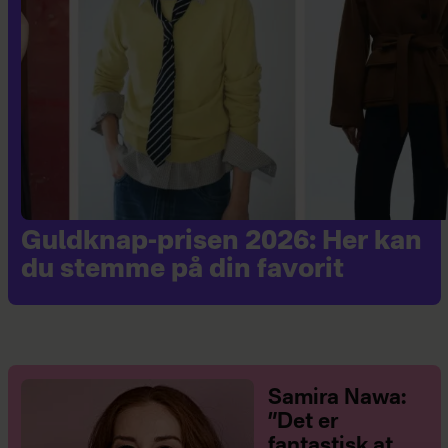
Guldknap-prisen 2026: Her kan
du stemme på din favorit
Samira Nawa:
”Det er
fantastisk at