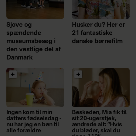
Sjove og
Husker du? Her er
spændende
21 fantastiske
museumsbesøg i
danske børnefilm
den vestlige del af
Danmark
Ingen kom til min
Beskeden, Mia fik til
datters fødselsdag -
sit 20-ugerstjek,
nu har jeg en bøn til
ændrede alt: ”Hvis
alle forældre
du bløder, skal du