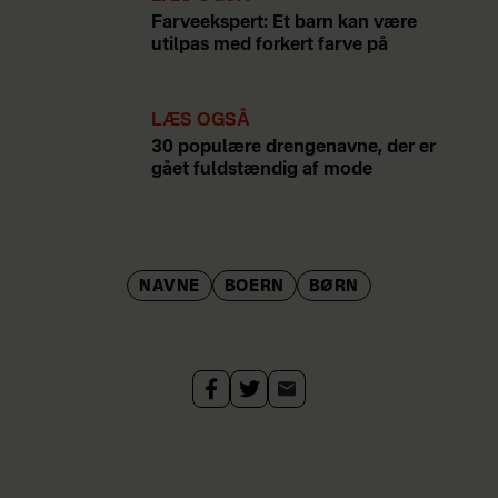
Farveekspert: Et barn kan være
utilpas med forkert farve på
LÆS OGSÅ
30 populære drengenavne, der er
gået fuldstændig af mode
NAVNE
BOERN
BØRN