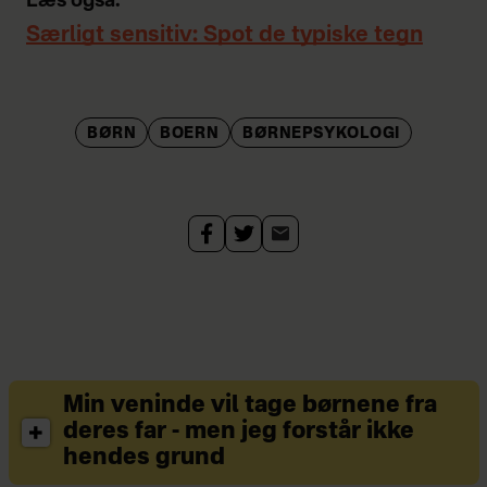
Læs også:
Særligt sensitiv: Spot de typiske tegn
BØRN
BOERN
BØRNEPSYKOLOGI
Min veninde vil tage børnene fra
deres far - men jeg forstår ikke
hendes grund