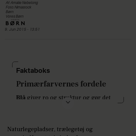
Af: Amalie Nebelong
Foto: Nimastock
Børn
Vores Børn
9. Jun 2015 - 13:51
Faktaboks
Primærfarvernes fordele
Blå
giver ro og struktur og gør det
muligt at skabe et overblik over de
mange input, som strømmer barnet i
møde hver eneste dag. Som barn har
Naturlegepladser, trælegetøj og
man jo endnu ikke de fornødne