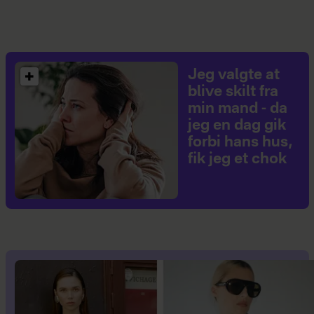
Jeg valgte at
blive skilt fra
min mand - da
jeg en dag gik
forbi hans hus,
fik jeg et chok