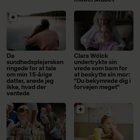
moderskabet”
Da
Clara Wölck
sundhedsplejersken
undertrykte sin
ringede for at tale
vrede som barn for
om min 15-årige
at beskytte sin mor:
datter, anede jeg
"Du bekymrede dig i
ikke, hvad der
forvejen meget"
ventede