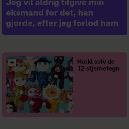
Jeg vil aldrig tilgive min
eksmand for det, han
gjorde, efter jeg forlod ham
Hækl selv de
12 stjernetegn