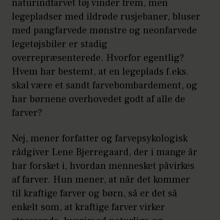
naturindfarvet tøj vinder frem, men
erfaringer til at strukturere og
legepladser med ildrøde rusjebaner, bluser
klassificere hændelser, og her er blå
med pangfarvede mønstre og neonfarvede
en god støtte.
Blå
hjælper kort fortalt
legetøjsbiler er stadig
til at skabe overblik.
overrepræsenterede. Hvorfor egentlig?
Rød
giver mentalt fokus, og gør det
Hvem har bestemt, at en legeplads f.eks.
for barnet muligt at handle målrettet
skal være et sandt farvebombardement, og
i verdens virvar af input trods de ofte
har børnene overhovedet godt af alle de
modsatrettede impulser, som børn
farver?
skal lære at mestre.
Rød
hjælper kort
Nej, mener forfatter og farvepsykologisk
fortalt barnet til at fokusere på én
rådgiver Lene Bjerregaard, der i mange år
impuls.
har forsket i, hvordan mennesket påvirkes
Gul
giver mental fleksibilitet og er
af farver. Hun mener, at når det kommer
den farve, der gør det muligt at lære.
til kraftige farver og børn, så er det så
Læring er i sin essens refleksion, og vi
enkelt som, at kraftige farver virker
reflekterer generelt via sproget.