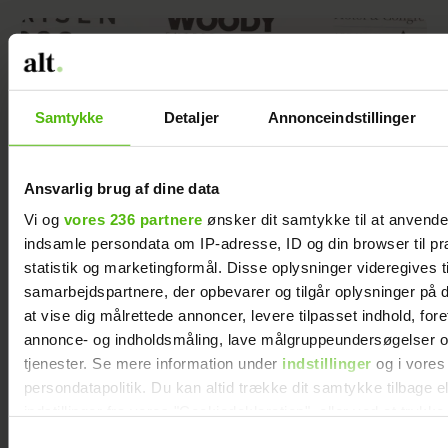
Samtykke
Detaljer
Annonceindstillinger
Ansvarlig brug af dine data
Vi og
vores 236 partnere
ønsker dit samtykke til at anvend
indsamle persondata om IP-adresse, ID og din browser til pr
statistik og marketingformål. Disse oplysninger videregives t
samarbejdspartnere, der opbevarer og tilgår oplysninger på d
Efter længere pause: Nu vender Rolf
at vise dig målrettede annoncer, levere tilpasset indhold, for
Sørensen tilbage i kommentatorboksen
annonce- og indholdsmåling, lave målgruppeundersøgelser o
tjenester. Se mere information under
indstillinger
og i vores
persondatapolitik. Du kan altid trække dit samtykke tilbage e
indstillinger fra vores "Cookiedeklaration", eller ved at trykk
trigger" ikonet.
Samtykkevalg