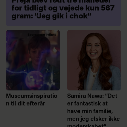
Freja blev født tre måneder
for tidligt og vejede kun 567
gram: ”Jeg gik i chok”
Sponsoreret indhold
Museumsinspiratio
Samira Nawa: ”Det
n til dit efterår
er fantastisk at
have min familie,
men jeg elsker ikke