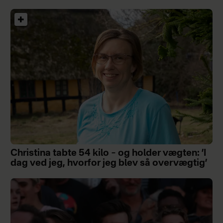
Christina tabte 54 kilo – og holder vægten: ’I
dag ved jeg, hvorfor jeg blev så overvægtig’