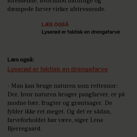
stressende, hvorimod naturlige og
Derfor er gul også farven for
dæmpede farver virker afstressende.
kommunikation.
Gul
hjælper kort
fortalt barnet til at sætte ord på en
LÆS OGSÅ
hændelse.
Lyserød er faktisk en drengefarve
Kilde: Birgitte Hultberg
Læs også:
Lyserød er faktisk en drengefarve
– Man kan bruge naturen som rettesnor:
Der, hvor naturen bruger pangfarver, er på
modne bær, frugter og grøntsager. De
fylder ikke ret meget. Og det er sådan,
farveforholdet bør være, siger Lene
Bjerregaard.