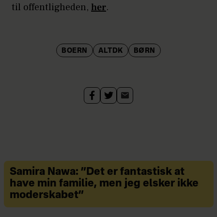
til offentligheden,
her
.
BOERN
ALTDK
BØRN
Samira Nawa: ”Det er fantastisk at
have min familie, men jeg elsker ikke
moderskabet”