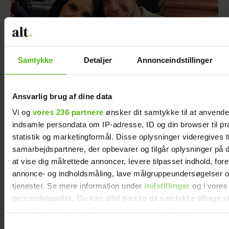
Samtykke
Detaljer
Annonceindstillinger
Romantik på Smukfest: Sådan scorede
Ansvarlig brug af dine data
Christel kæresten
Vi og
vores 236 partnere
ønsker dit samtykke til at anvend
indsamle persondata om IP-adresse, ID og din browser til pr
statistik og marketingformål. Disse oplysninger videregives t
samarbejdspartnere, der opbevarer og tilgår oplysninger på d
at vise dig målrettede annoncer, levere tilpasset indhold, for
annonce- og indholdsmåling, lave målgruppeundersøgelser o
tjenester. Se mere information under
indstillinger
og i vores
persondatapolitik. Du kan altid trække dit samtykke tilbage e
indstillinger fra vores "Cookiedeklaration", eller ved at trykk
trigger" ikonet.
Samtykkevalg