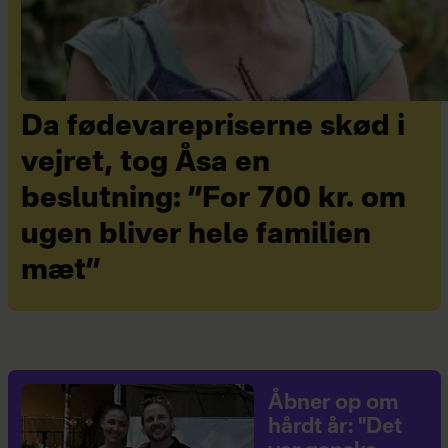
Da fødevarepriserne skød i
vejret, tog Åsa en
beslutning: ”For 700 kr. om
ugen bliver hele familien
mæt”
Åbner op om
hårdt år: "Det