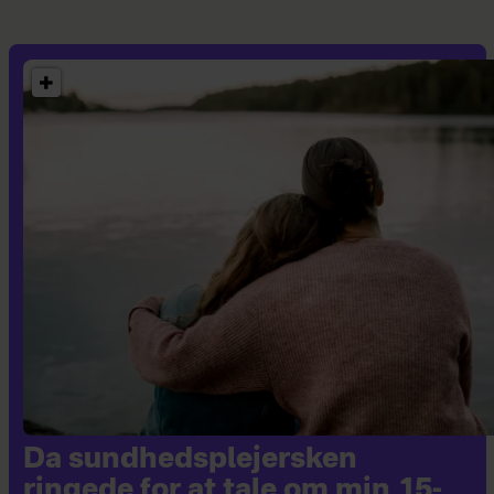
Da sundhedsplejersken
ringede for at tale om min 15-