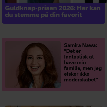
Guldknap-prisen 2026: Her kan
du stemme på din favorit
Samira Nawa:
”Det er
fantastisk at
have min
familie, men jeg
elsker ikke
moderskabet”