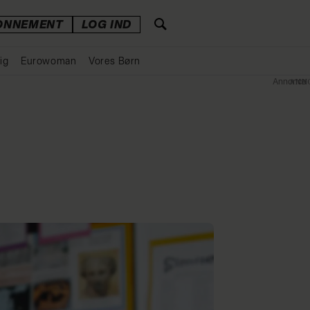
ONNEMENT
LOG IND
ig
Eurowoman
Vores Børn
Annonce