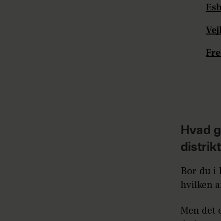
Es
Ve
Fr
Hvad g
distrik
Bor du i
hvilken a
Men det e