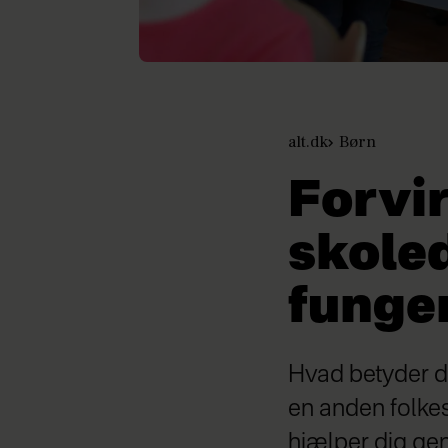
alt.dk
Børn
Forvir
skole
funger
Hvad betyder de
en anden folkes
hjælper dig ge