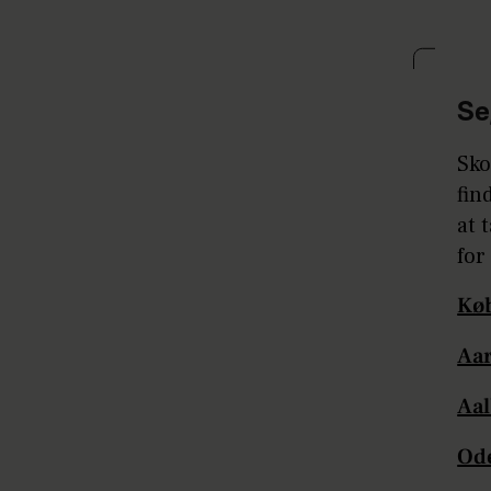
Se
Sko
fin
at 
for
Kø
Aa
Aa
Od