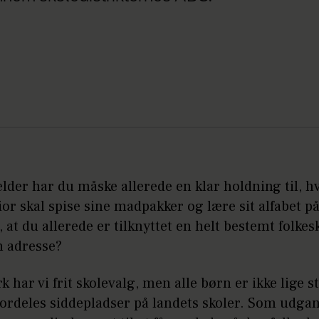
der har du måske allerede en klar holdning til, h
ior skal spise sine madpakker og lære sit alfabet p
, at du allerede er tilknyttet en helt bestemt folkes
n adresse?
 har vi frit skolevalg, men alle børn er ikke lige st
 fordeles siddepladser på landets skoler. Som udg