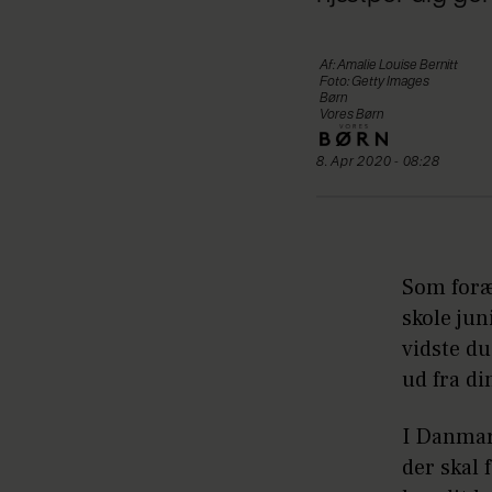
Af: Amalie Louise Bernitt
Foto: Getty Images
Børn
Vores Børn
8. Apr 2020 - 08:28
Som foræl
skole jun
vidste du
ud fra di
I Danmark
der skal