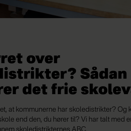
ret over
distrikter? Sådan
er det frie skole
t, at kommunerne har skoledistrikter? Og ka
kole end den, du hører til? Vi har talt med 
nnem skoledistrikternes ABC.