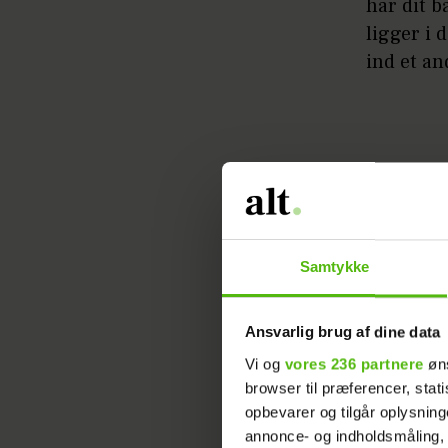
har dit b
ligger i 
ind et an
Det dikt
Samtykke
som best
Typisk v
Ansvarlig brug af dine data
vejen, og
Vi og
vores 236 partnere
øns
første ba
browser til præferencer, stat
opbevarer og tilgår oplysning
forklare
annonce- og indholdsmåling,
Forældre