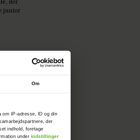
le, der
e junior
elsen,
Om
dækker.
 hen ad
 fra dit
a om IP-adresse, ID og din
 Det
s samarbejdspartnere, der
set indhold, foretage
 Skole og
ormation under
indstillinger