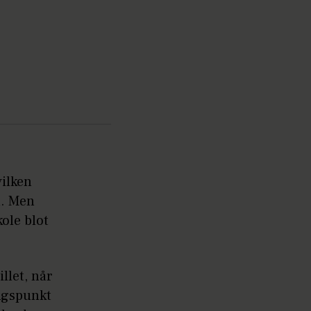
vilken
å. Men
kole blot
illet, når
angspunkt