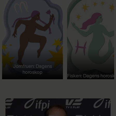
Jomfruen: Dagens
horoskop
Fisken: Dagens horosk