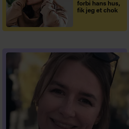
forbi hans hus,
fik jeg et chok