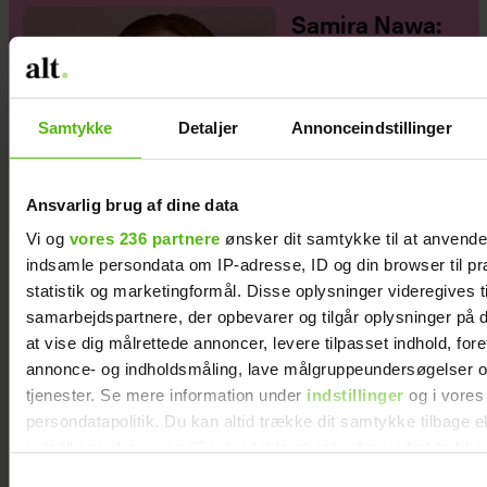
Samira Nawa:
”Det er
fantastisk at
have min
Samtykke
Detaljer
Annonceindstillinger
familie, men jeg
elsker ikke
moderskabet”
Ansvarlig brug af dine data
Vi og
vores 236 partnere
ønsker dit samtykke til at anvend
indsamle persondata om IP-adresse, ID og din browser til pr
statistik og marketingformål. Disse oplysninger videregives t
samarbejdspartnere, der opbevarer og tilgår oplysninger på d
at vise dig målrettede annoncer, levere tilpasset indhold, for
annonce- og indholdsmåling, lave målgruppeundersøgelser o
tjenester. Se mere information under
indstillinger
og i vores
persondatapolitik. Du kan altid trække dit samtykke tilbage e
indstillinger fra vores "Cookiedeklaration", eller ved at trykk
trigger" ikonet.
Samtykkevalg