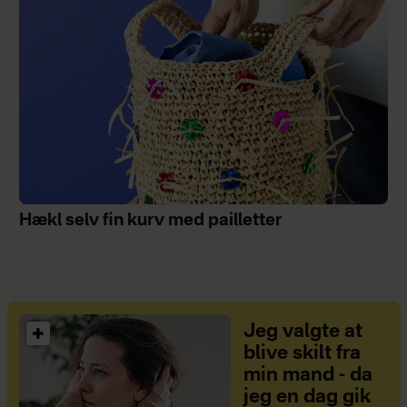
Hækl selv fin kurv med pailletter
Jeg valgte at
blive skilt fra
min mand - da
jeg en dag gik