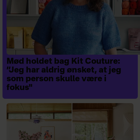
Mød holdet bag Kit Couture:
”Jeg har aldrig ønsket, at jeg
som person skulle være i
fokus"