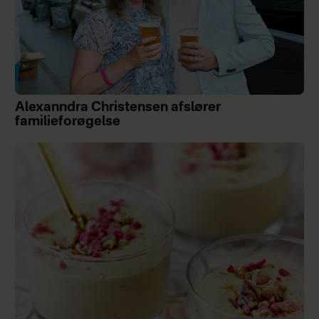
Alexanndra Christensen afslører
familieforøgelse