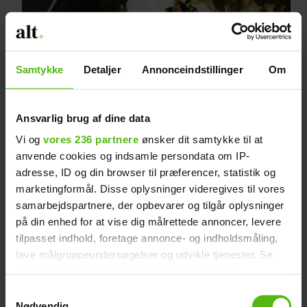
Samtykke
Detaljer
Annonceindstillinger
Om
Ansvarlig brug af dine data
Vi og
vores 236 partnere
ønsker dit samtykke til at
Hot dhal med sød yoghurt
anvende cookies og indsamle persondata om IP-
adresse, ID og din browser til præferencer, statistik og
marketingformål. Disse oplysninger videregives til vores
samarbejdspartnere, der opbevarer og tilgår oplysninger
på din enhed for at vise dig målrettede annoncer, levere
tilpasset indhold, foretage annonce- og indholdsmåling,
lave målgruppeundersøgelser og udvikle tjenester. Se
mere information under
indstillinger
og i vores
persondatapolitik. Du kan altid trække dit samtykke
Samtykkevalg
tilbage eller ændre indstillinger fra vores
Nødvendig