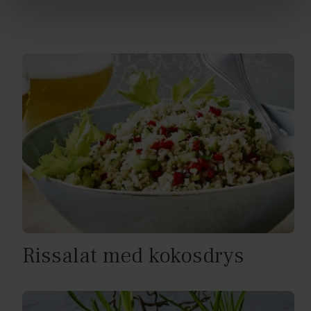
brug af cookies, samarbejdspartnere og behandling af
dine personoplysninger i forbindelse hermed i både
vores
privatlivspolitik
og
cookiepolitik
.
Rissalat med kokosdrys