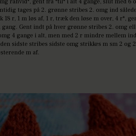
mg råhvid*, gent fra *til* i alt 4 gange, slut med 6
tidig tages på 2. grønne stribes 2. omg ind således
k 18 r, 1 m løs af, 1 r, træk den løse m over, 4 r*, gen
gang. Gent indt på hver grønne stribes 2. omg ell
 omg 4 gange i alt, men med 2 r mindre mellem ind
den sidste stribes sidste omg strikkes m sm 2 og 
esterende m af.