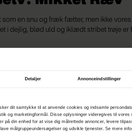
selv: Mikkel Ræv
som en snu og fræk fætter, men ikke vores 
et i dejlig, blød uld og iklædt stribet trøje er
Detaljer
Annonceindstillinger
ker dit samtykke til at anvende cookies og indsamle persondat
istik og marketingformål. Disse oplysninger videregives til vore
 Mikkel Ræv
er på din enhed for at vise dig målrettede annoncer, levere tilpas
a tå- til ørespids 40 cm.
 lave målgruppeundersøgelser og udvikle tjenester. Se mere inf