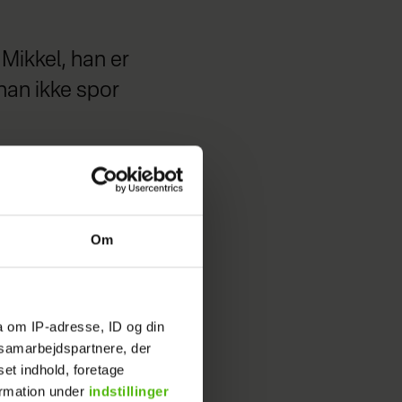
Mikkel, han er
 han ikke spor
Om
a om IP-adresse, ID og din
s samarbejdspartnere, der
set indhold, foretage
ormation under
indstillinger