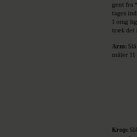
gent fra 
tages ind
1 omg li
træk det
Arm:
Slå
måler 11
Krop:
Sl