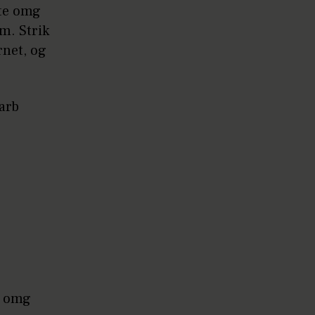
ste omg
 m. Strik
rnet, og
arb
6 omg