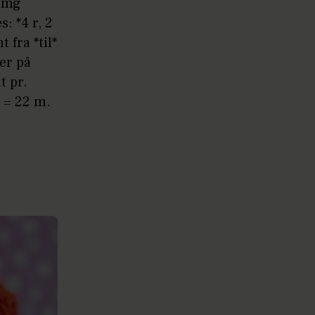
 omg
: *4 r, 2
t fra *til*
er på
t pr.
2 = 22 m.