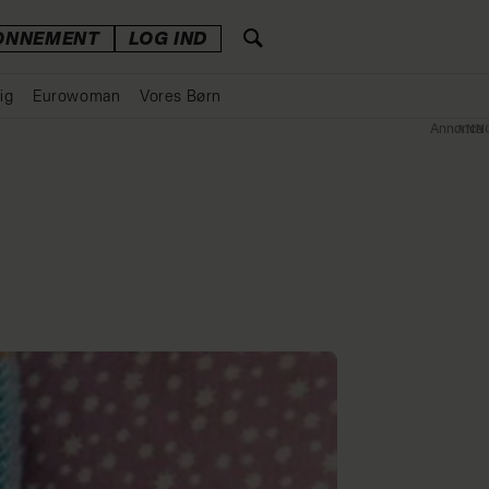
ONNEMENT
LOG IND
ig
Eurowoman
Vores Børn
Annonce