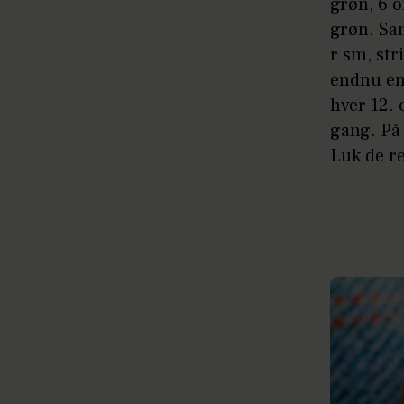
grøn, 6 o
grøn. Sam
r sm, stri
endnu en 
hver 12.
gang. På 
Luk de r