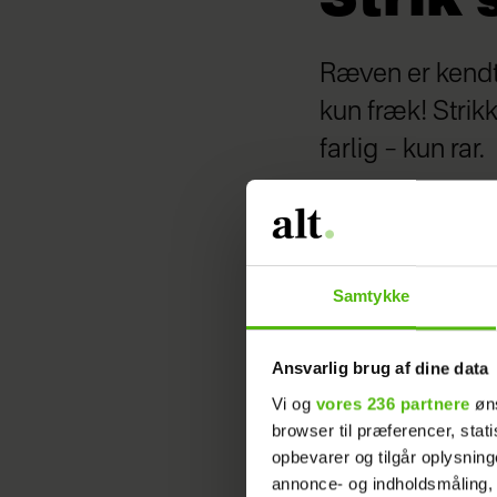
Strik 
Ræven er kendt 
kun fræk! Strikk
farlig – kun rar.
Af: Stine Hoelgaard Johansen
Foto: Anitta Behrendt
Håndarbejde
Hendes Verden
Samtykke
23. Jul 2017 - 07:00
Ansvarlig brug af dine data
Vi og
vores 236 partnere
øns
browser til præferencer, stat
Strikket
opbevarer og tilgår oplysning
Højde:
Fr
annonce- og indholdsmåling,