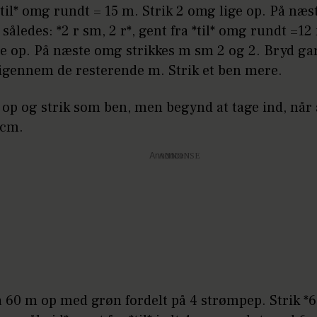
*til* omg rundt = 15 m. Strik 2 omg lige op. På næ
 således: *2 r sm, 2 r*, gent fra *til* omg rundt =12
ge op. På næste omg strikkes m sm 2 og 2. Bryd ga
 igennem de resterende m. Strik et ben mere.
 op og strik som ben, men begynd at tage ind, når 
 cm.
Annonce
å 60 m op med grøn fordelt på 4 strømpep. Strik *