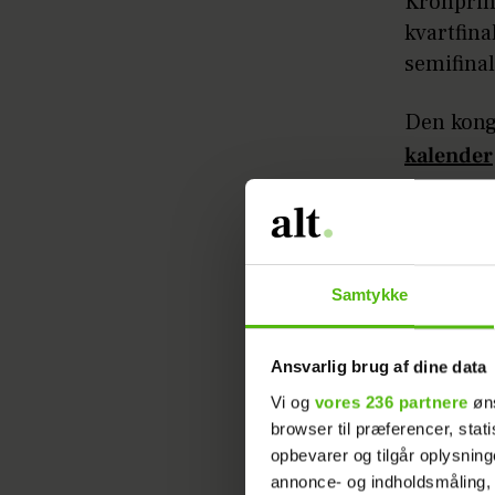
Kronprin
kvartfina
semifina
Den kong
kalender
seneste 
Marit.
Denne gan
Samtykke
med til a
Der er e
Ansvarlig brug af dine data
Mette-Ma
Vi og
vores 236 partnere
øns
usandsyn
browser til præferencer, stat
opbevarer og tilgår oplysning
og fortsa
annonce- og indholdsmåling,