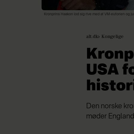
Kronprins Haakon lod sig rive med af VM-euforien og j
alt.dk
Kongelige
Kronpr
USA fo
histo
Den norske kron
møder England i