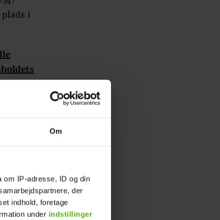
 VM-
 plads i
lle
sholdets
Mette-
skal være
Om
sse
m
a om IP-adresse, ID og din
eration
s samarbejdspartnere, der
set indhold, foretage
ormation under
indstillinger