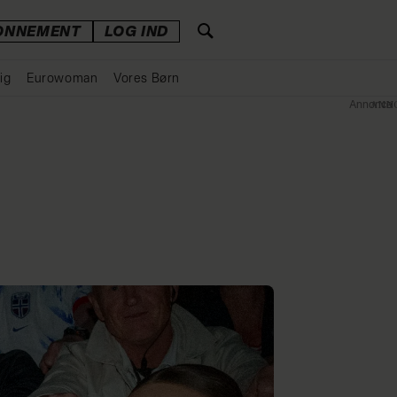
ONNEMENT
LOG IND
ig
Eurowoman
Vores Børn
Annonce