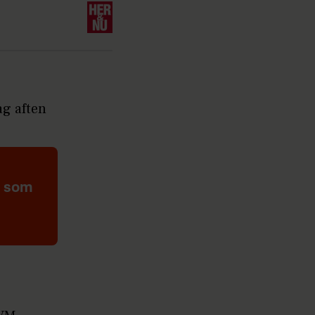
ag aften
r som