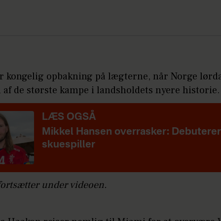
er kongelig opbakning på lægterne, når Norge lørd
n af de største kampe i landsholdets nyere historie.
LÆS OGSÅ
Mikkel Hansen overrasker: Debutere
skuespiller
fortsætter under videoen.