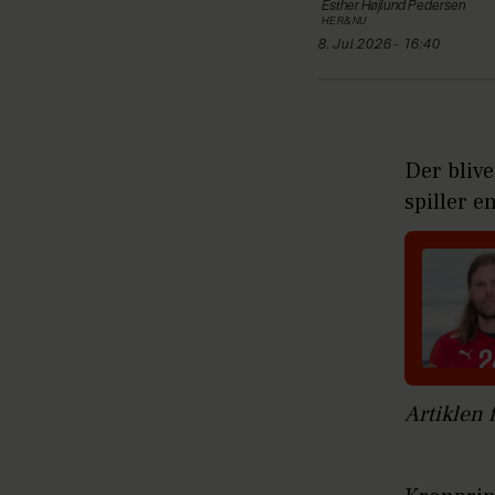
Esther Højlund
Pedersen
HER&NU
8. Jul 2026 - 16:40
Der bliv
spiller e
Artiklen 