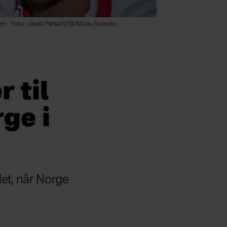
en.
Foto: Javad Parsa/NTB/Ritzau Scanpix
 til
ge i
det, når Norge