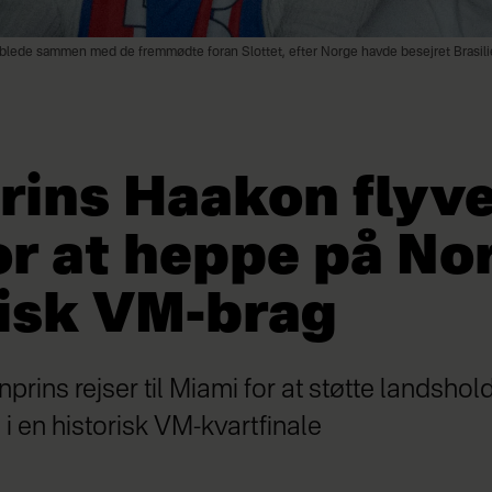
ublede sammen med de fremmødte foran Slottet, efter Norge havde besejret Brasili
ins Haakon flyver
r at heppe på Nor
risk VM-brag
prins rejser til Miami for at støtte landshol
 en historisk VM-kvartfinale