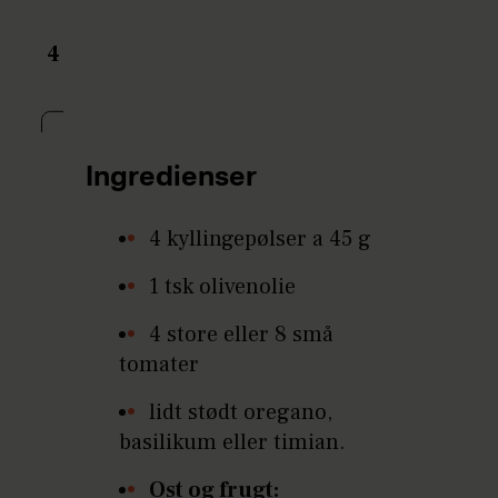
4
Ingredienser
4 kyllingepølser a 45 g
1 tsk olivenolie
4 store eller 8 små
tomater
lidt stødt oregano,
basilikum eller timian.
Ost og frugt: