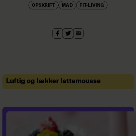
OPSKRIFT
MAD
FIT-LIVING
Luftig og lækker lattemousse