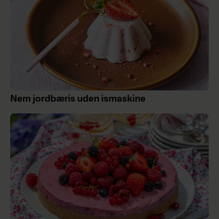
Nem jordbæris uden ismaskine