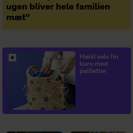
ugen bliver hele familien
mæt”
Hækl selv fin
kurv med
pailletter