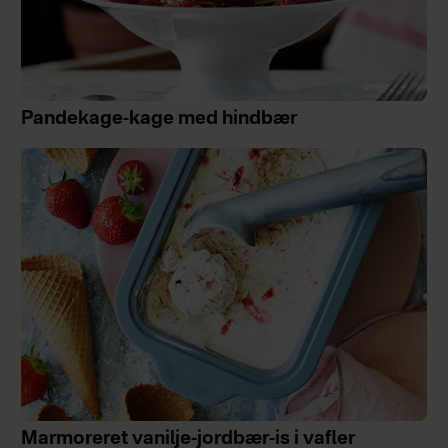
Pandekage-kage med hindbær
Marmoreret vanilje-jordbær-is i vafler