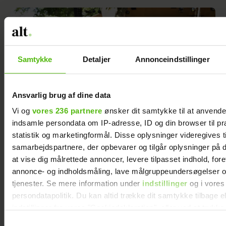
Samtykke
Detaljer
Annonceindstillinger
Ansvarlig brug af dine data
Vi og
vores 236 partnere
ønsker dit samtykke til at anvend
indsamle persondata om IP-adresse, ID og din browser til pr
statistik og marketingformål. Disse oplysninger videregives t
samarbejdspartnere, der opbevarer og tilgår oplysninger på d
Peter Qvortrup Geisling røber
at vise dig målrettede annoncer, levere tilpasset indhold, for
fremtidsplaner: Håber at få det igennem
annonce- og indholdsmåling, lave målgruppeundersøgelser o
tjenester. Se mere information under
indstillinger
og i vores
persondatapolitik. Du kan altid trække dit samtykke tilbage e
indstillinger fra vores "Cookiedeklaration", eller ved at trykk
trigger" ikonet.
Samtykkevalg