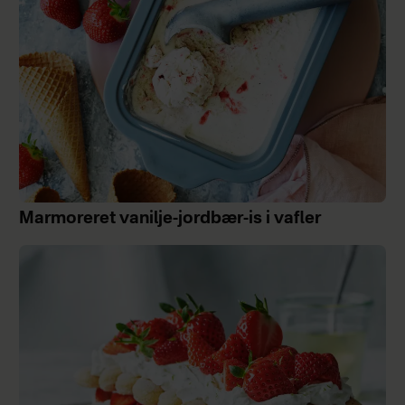
Marmoreret vanilje-jordbær-is i vafler