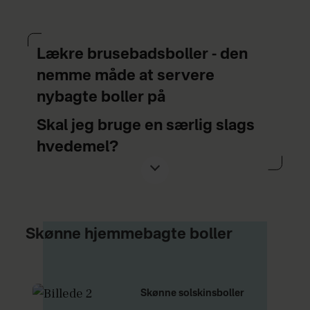
Lækre brusebadsboller - den
nemme måde at servere
nybagte boller på
Skal jeg bruge en særlig slags
hvedemel?
Du kan sagtens bruge helt almindelig
hvedemel til dine brusebadsboller.
Kan man bruge andet end
Skønne hjemmebagte boller
hvedemel?
Du kan godt tilsætte andre former for
Skønne solskinsboller
mel som fx. grahamsmel, pizzamel,