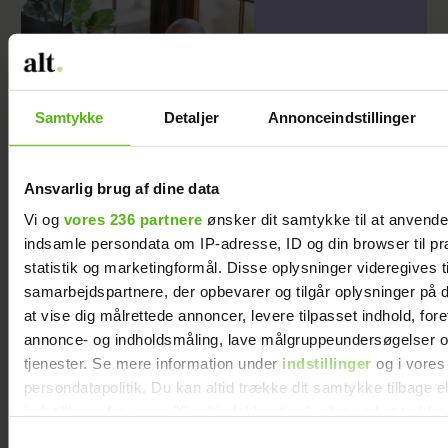
Samtykke
Detaljer
Annonceindstillinger
Efter exit i "Forræder": Jeg
Ansvarlig brug af dine data
skulle nok have holdt min
Vi og
vores 236 partnere
ønsker dit samtykke til at anvend
store fede kæft
indsamle persondata om IP-adresse, ID og din browser til pr
statistik og marketingformål. Disse oplysninger videregives t
samarbejdspartnere, der opbevarer og tilgår oplysninger på d
at vise dig målrettede annoncer, levere tilpasset indhold, for
annonce- og indholdsmåling, lave målgruppeundersøgelser o
tjenester. Se mere information under
indstillinger
og i vores
persondatapolitik. Du kan altid trække dit samtykke tilbage e
indstillinger fra vores "Cookiedeklaration", eller ved at trykk
trigger" ikonet.
Samtykkevalg