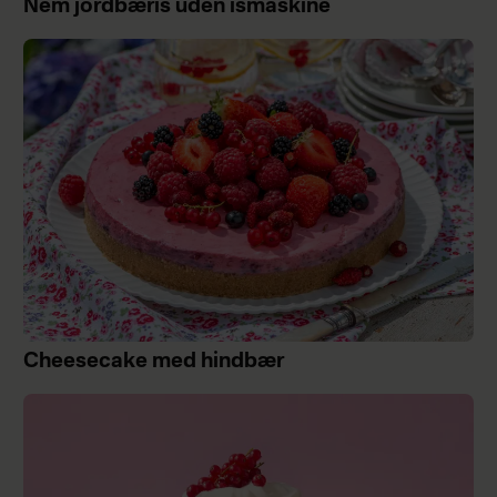
Nem jordbæris uden ismaskine
Cheesecake med hindbær