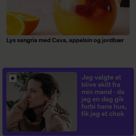
Lys sangria med Cava, appelsin og jordbær
Jeg valgte at
blive skilt fra
min mand - da
jeg en dag gik
forbi hans hus,
fik jeg et chok