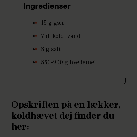
Ingredienser
15 g gær
7 dl koldt vand
8 g salt
850-900 g hvedemel.
Opskriften på en lækker,
koldhævet dej finder du
her: