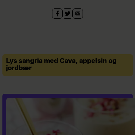
Kan man lave bollerne med
bagepulver?
Nej, du kan ikke bage langtidshævede
boller med bagepulver, men du kan
sagtens bage andre lækre og nemme
boller med bagepulver, der ikke skal
Lys sangria med Cava, appelsin og
hæve. Hvis du gerne vil bage boller,
jordbær
men hverken har tid eller lyst til at
vente på, at dejen hæver færdig, eller
du er løbet tør for gær, så fortvivl ej.
For du kan sagtens bage boller uden
gær. Her får du tre lækre opskrifter
på hurtige, hjemmebagte boller fra
Hendes Verden, der er bagt med
bagepulver:
Sådan bager du boller