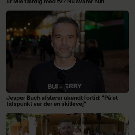
Er Mie færdig med tv? Nu svarer hun
Jesper Buch afslører ukendt fortid: "På et
tidspunkt var der en skillevej"