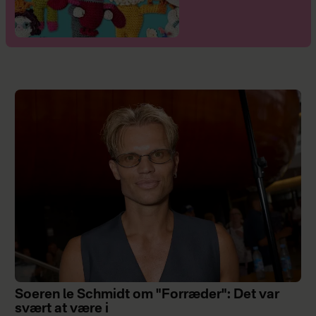
Soeren le Schmidt om "Forræder": Det var
svært at være i