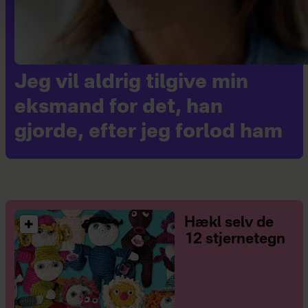
Jeg vil aldrig tilgive min
eksmand for det, han
gjorde, efter jeg forlod ham
Hækl selv de
12 stjernetegn